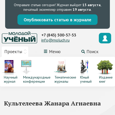
Отправьте статью сегодня!
Журнал выйдет
15 августа
,
печатный экземпляр отправим
19 августа
.
Опубликовать статью в журнале
+7 (843) 500-57-53
info@moluch.ru
Проекты
Меню
Поиск
Научный
Международные
Тематические
Юный
Издание
журнал
конференции
журналы
ученый
книг
Культелеева Жанара Агнаевна