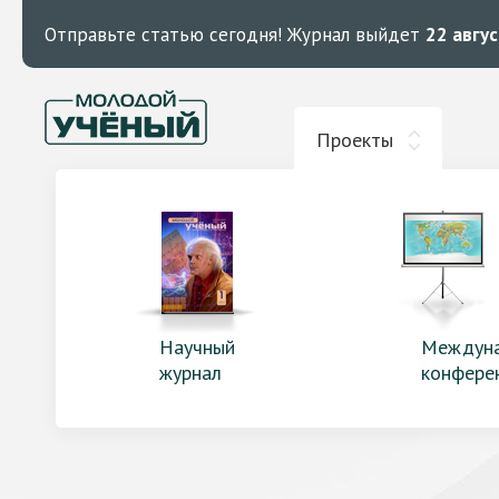
Отправьте статью сегодня!
Журнал выйдет
22 авгу
Проекты
Научный
Междун
журнал
конфере