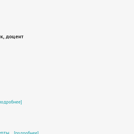
к, доцент
подробнее]
ерты
[подробнее]