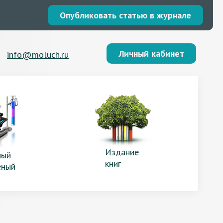
Опубликовать статью в журнале
Личный кабинет
info@moluch.ru
Издание
ый
книг
еный