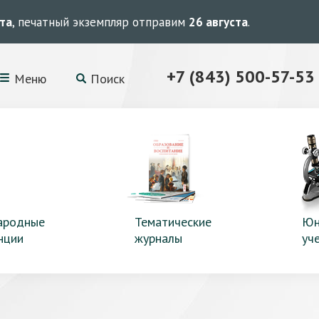
ста
, печатный экземпляр отправим
26 августа
.
+7 (843) 500-57-53
Меню
Поиск
ародные
Тематические
Юн
нции
журналы
уч