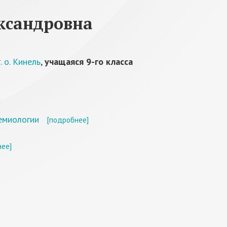
ксандровна
 о. Кинель
,
учащаяся 9-го класса
емиологии
[подробнее]
нее]