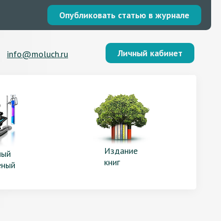
Опубликовать статью в журнале
Личный кабинет
info@moluch.ru
Издание
ый
книг
еный