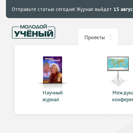
Отправьте статью сегодня!
Журнал выйдет
15 авгу
Проекты
Научный
Междун
журнал
конфере