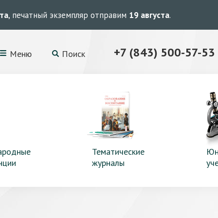
ста
, печатный экземпляр отправим
19 августа
.
+7 (843) 500-57-53
Меню
Поиск
ародные
Тематические
Юн
нции
журналы
уч