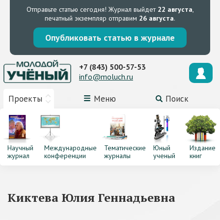
Отправьте статью сегодня!
Журнал выйдет
22 августа
,
печатный экземпляр отправим
26 августа
.
Опубликовать статью в журнале
+7 (843) 500-57-53
info@moluch.ru
Проекты
Меню
Поиск
Научный
Международные
Тематические
Юный
Издание
журнал
конференции
журналы
ученый
книг
Киктева Юлия Геннадьевна