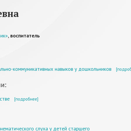
евна
чик»
,
воспитатель
ально-коммуникативных навыков у дошкольников
[подро
и:
стве
[подробнее]
нематического слуха у детей старшего