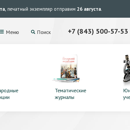
ста
, печатный экземпляр отправим
26 августа
.
+7 (843) 500-57-53
Меню
Поиск
ародные
Тематические
Юн
нции
журналы
уч