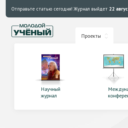
Отправьте статью сегодня!
Журнал выйдет
22 авгу
Проекты
Научный
Междун
журнал
конфере