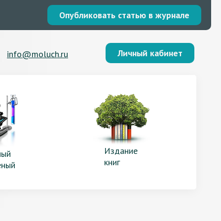
Опубликовать статью в журнале
Личный кабинет
info@moluch.ru
Издание
ый
книг
еный