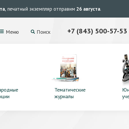
ста
, печатный экземпляр отправим
26 августа
.
+7 (843) 500-57-53
Меню
Поиск
ародные
Тематические
Юн
нции
журналы
уч