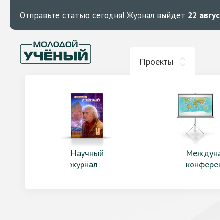
Отправьте статью сегодня!
Журнал выйдет
22 авгу
Проекты
Научный
Междун
журнал
конфере