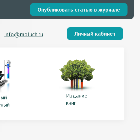
Опубликовать статью в журнале
Личный кабинет
info@moluch.ru
Издание
ый
книг
еный