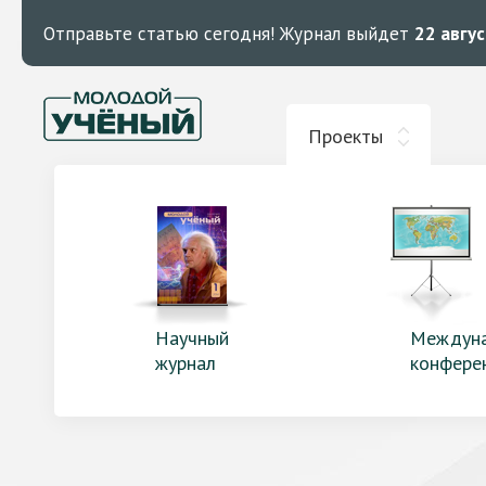
Отправьте статью сегодня!
Журнал выйдет
22 авгу
Проекты
Научный
Междун
журнал
конфере