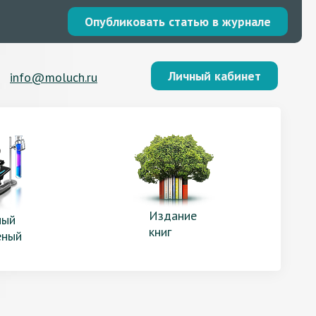
Опубликовать статью в журнале
Личный кабинет
info@moluch.ru
Издание
ый
книг
еный