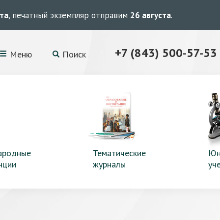
ста
, печатный экземпляр отправим
26 августа
.
+7 (843) 500-57-53
Меню
Поиск
ародные
Тематические
Юн
нции
журналы
уч