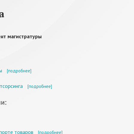
а
ент магистратуры
ы
[подробнее]
тсорсинга
[подробнее]
и:
порте товаров
[подробнее]