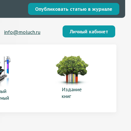
Опубликовать статью в журнале
Личный кабинет
info@moluch.ru
Издание
ый
книг
еный