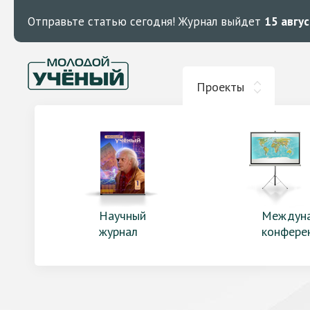
Отправьте статью сегодня!
Журнал выйдет
15 авгу
Проекты
Научный
Междун
журнал
конфере