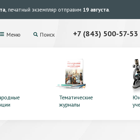
ста
, печатный экземпляр отправим
19 августа
.
+7 (843) 500-57-53
Меню
Поиск
ародные
Тематические
Юн
нции
журналы
уч