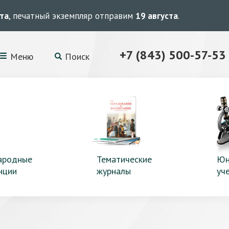
ста
, печатный экземпляр отправим
19 августа
.
+7 (843) 500-57-53
Меню
Поиск
ародные
Тематические
Юн
нции
журналы
уч