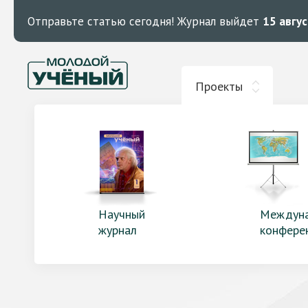
Отправьте статью сегодня!
Журнал выйдет
15 авгу
Проекты
Научный
Междун
журнал
конфере