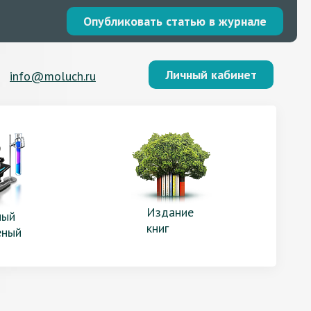
Опубликовать статью в журнале
Личный кабинет
info@moluch.ru
Издание
ый
книг
еный