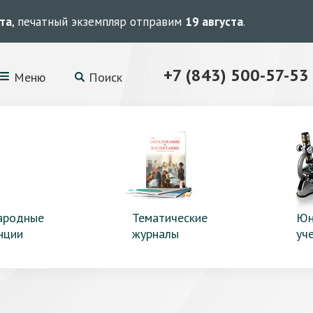
ста
, печатный экземпляр отправим
19 августа
.
+7 (843) 500-57-53
Меню
Поиск
ародные
Тематические
Юн
нции
журналы
уч