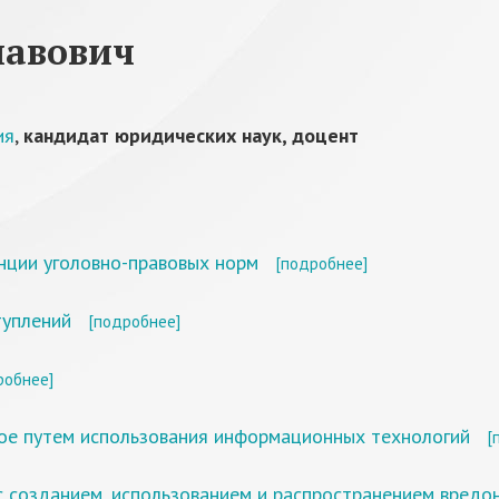
лавович
ия
,
кандидат юридических наук, доцент
нции уголовно-правовых норм
[подробнее]
туплений
[подробнее]
робнее]
мое путем использования информационных технологий
[
 с созданием, использованием и распространением вред