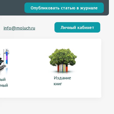
Опубликовать статью в журнале
Личный кабинет
info@moluch.ru
Издание
ый
книг
еный