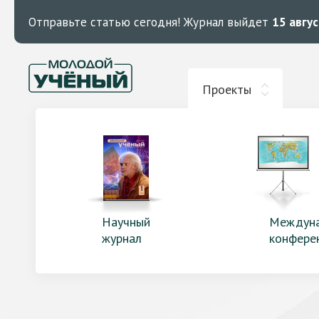
Отправьте статью сегодня!
Журнал выйдет
15 авгу
Проекты
Научный
Междун
журнал
конфере