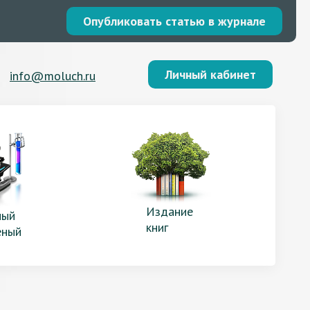
Опубликовать статью в журнале
Личный кабинет
info@moluch.ru
Издание
ый
книг
еный