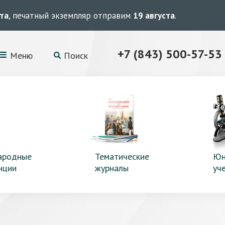
ста
, печатный экземпляр отправим
19 августа
.
+7 (843) 500-57-53
Меню
Поиск
ародные
Тематические
Юн
нции
журналы
уч