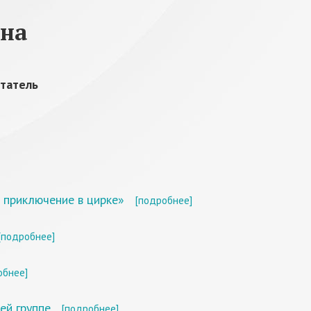
вна
татель
 приключение в цирке»
[подробнее]
[подробнее]
обнее]
ей группе
[подробнее]