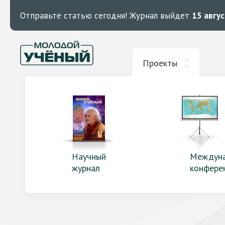
Отправьте статью сегодня!
Журнал выйдет
15 авгу
Проекты
Научный
Междун
журнал
конфере