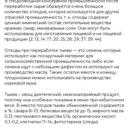
В плодоовощной консервной промышленности после
переработки сырья образуется очень большое
количество отходов, которое используется для других
отраслей промышленности, т. к. отходы содержат
ценный химический состав, питательные вещества:
крахмал, сахар, минеральные соли. Они могут быть
использованы для изготовления пищевой и не пищевой
продукции [2; 13; 14; 17; 20; 25; 28; 29; 37; 39; 44].
Отходы при переработке тыквы — это семена, которые
используют как посадочный материал для
сельскохозяйственной промышленности, либо если
семена идут с небольшим дефектом их используют на
производство масла. Также остатки мякоти и кожицу,
плодоножки можно использовать на производство
кормовой муки.
Тыква ‒ овощ диетический, низкокалорийный продукт,
поэтому она особенно показана в меню при избыточном
весе. В мякоти плодов тыквы обыкновенной содержится
в %: сахара 8–10, белковых веществ до 15, жирного масла
0,13, пектинового вещества 5,16, органических кислот
0,1–0,2, клетчатки 11–14, фитостерина (следы).