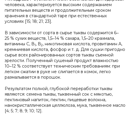
человека, характеризуется высоким содержанием
питательных веществ и продолжительным сроком
хранения в стандартной таре при естественных
условиях [15; 18; 21; 23].
В зависимости от сорта в сырье тыквы содержится 6‒
25 % сухих веществ, 1,5‒14 % сахара, 1,5‒20 крахмала,
витамины С, В
, В
, никотиновая кислота, провитамин А,
1
2
кремниевая кислота, фосфор и т. д. Для сушки пригодно
сырье всех районированных сортов тыквы съемной
зрелости. Полученный сушеный продукт влажностью
10‒12 % соответствует техническим требованиям: при
легком сжатии в руке не слипается в комок, легко
размалывается в порошок.
Результатом полной, глубокой переработки тыквы
являются: семена тыквы, тыквенный сок с мякотью,
пектиновый напиток, пектин, пищевые волокна,
нанокристаллическая целлюлоза, мука, тыквенное масло
[4; 5; 7; 8; 9; 10; 12].