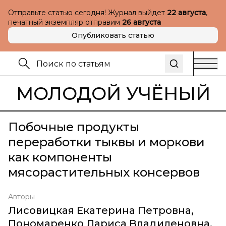
Отправьте статью сегодня! Журнал выйдет
22 августа
,
печатный экземпляр отправим
26 августа
Опубликовать статью
МОЛОДОЙ УЧЁНЫЙ
Побочные продукты
переработки тыквы и моркови
как компоненты
мясорастительных консервов
Авторы
Лисовицкая Екатерина Петровна
,
Пономаренко Лариса Владиленовна
,