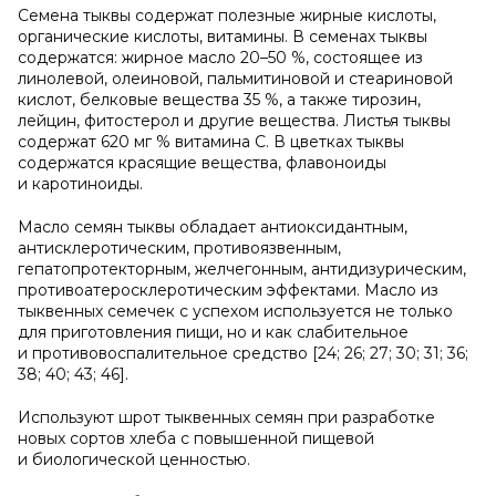
Семена тыквы содержат полезные жирные кислоты,
органические кислоты, витамины. В семенах тыквы
содержатся: жирное масло 20–50 %, состоящее из
линолевой, олеиновой, пальмитиновой и стеариновой
кислот, белковые вещества 35 %, а также тирозин,
лейцин, фитостерол и другие вещества. Листья тыквы
содержат 620 мг % витамина С. В цветках тыквы
содержатся красящие вещества, флавоноиды
и каротиноиды.
Масло семян тыквы обладает антиоксидантным,
антисклеротическим, противоязвенным,
гепатопротекторным, желчегонным, антидизурическим,
противоатеросклеротическим эффектами. Масло из
тыквенных семечек с успехом используется не только
для приготовления пищи, но и как слабительное
и противовоспалительное средство [24; 26; 27; 30; 31; 36;
38; 40; 43; 46].
Используют шрот тыквенных семян при разработке
новых сортов хлеба с повышенной пищевой
и биологической ценностью.