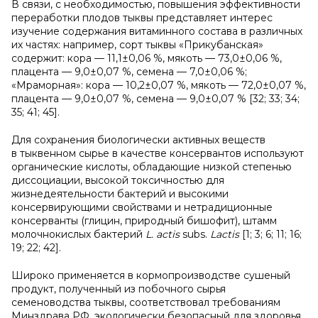
В связи, с необходимостью, повышения эффективности
переработки плодов тыквы представляет интерес
изучение содержания витаминного состава в различных
их частях: например, сорт тыквы «Прикубанская»
содержит: кора — 11,1±0,06 %, мякоть — 73,0±0,06 %,
плацента — 9,0±0,07 %, семена — 7,0±0,06 %;
«Мраморная»: кора — 10,2±0,07 %, мякоть — 72,0±0,07 %,
плацента — 9,0±0,07 %, семена — 9,0±0,07 % [32; 33; 34;
35; 41; 45].
Для сохранения биологически активных веществ
в тыквенном сырье в качестве консервантов используют
органические кислоты, обладающие низкой степенью
диссоциации, высокой токсичностью для
жизнедеятельности бактерий и высокими
консервирующими свойствами и нетрадиционные
консерванты (глицин, природный бишофит), штамм
молочнокислых бактерий
L. actis
subs.
Lactis
[1; 3; 6; 11; 16;
19; 22; 42].
Широко применяется в кормопроизводстве сушеный
продукт, полученный из побочного сырья
семеноводства тыквы, соответствовал требованиям
Минздрава РФ, экологически безопасный для здоровья