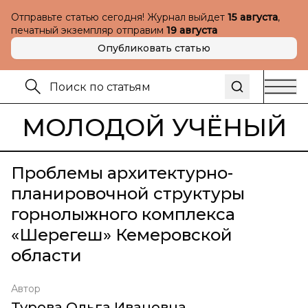
Отправьте статью сегодня! Журнал выйдет
15 августа
,
печатный экземпляр отправим
19 августа
Опубликовать статью
МОЛОДОЙ УЧЁНЫЙ
Проблемы архитектурно-
планировочной структуры
горнолыжного комплекса
«Шерегеш» Кемеровской
области
Автор
Турова Ольга Ивановна