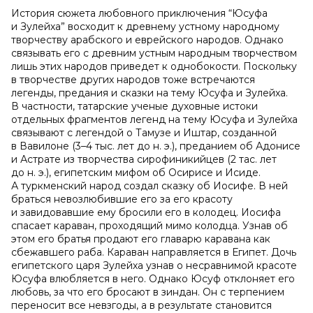
История сюжета любовного приключения “Юсуфа
и Зулейха” восходит к древнему устному народному
творчеству арабского и еврейского народов. Однако
связывать его с древним устным народным творчеством
лишь этих народов приведет к однобокости. Поскольку
в творчестве других народов тоже встречаются
легенды, предания и сказки на тему Юсуфа и Зулейха.
В частности, татарские ученые духовные истоки
отдельных фрагментов легенд на тему Юсуфа и Зулейха
связывают с легендой о Тамузе и Иштар, созданной
в Вавилоне (3–4 тыс. лет до н. э.), преданием об Адонисе
и Астрате из творчества сирофиникийцев (2 тас. лет
до н. э.), египетским мифом об Осирисе и Исиде.
А туркменский народ создал сказку об Иосифе. В ней
браться невозлюбившие его за его красоту
и завидовавшие ему бросили его в колодец. Иосифа
спасает караван, проходящий мимо колодца. Узнав об
этом его братья продают его главарю каравана как
сбежавшего раба. Караван направляется в Египет. Дочь
египетского царя Зулейха узнав о несравнимой красоте
Юсуфа влюбляется в него. Однако Юсуф отклоняет его
любовь, за что его бросают в зиндан. Он с терпением
переносит все невзгоды, а в результате становится