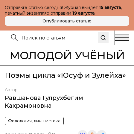
Отправьте статью сегодня! Журнал выйдет
15 августа
,
печатный экземпляр отправим
19 августа
Опубликовать статью
МОЛОДОЙ УЧЁНЫЙ
Поэмы цикла «Юсуф и Зулейха»
Автор
Равшанова Гулрухбегим
Кахрамоновна
Филология, лингвистика