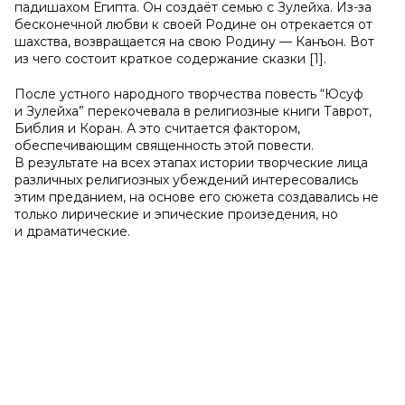
падишахом Египта. Он создаёт семью с Зулейха. Из-за
бесконечной любви к своей Родине он отрекается от
шахства, возвращается на свою Родину — Канъон. Вот
из чего состоит краткое содержание сказки [1].
После устного народного творчества повесть “Юсуф
и Зулейха” перекочевала в религиозные книги Таврот,
Библия и Коран. А это считается фактором,
обеспечивающим священность этой повести.
В результате на всех этапах истории творческие лица
различных религиозных убеждений интересовались
этим преданием, на основе его сюжета создавались не
только лирические и эпические произедения, но
и драматические.