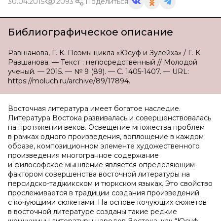
30.04.2015
2093
Поделиться
Библиографическое описание
Равшанова, Г. К. Поэмы цикла «Юсуф и Зулейха» / Г. К.
Равшанова. — Текст : непосредственный // Молодой
ученый. — 2015. — № 9 (89). — С. 1405-1407. — URL:
https://moluch.ru/archive/89/17894.
Восточная литература имеет богатое наследие.
Литература Востока развивалась и совершенствовалась
на протяжении веков. Освещение множества проблем
в рамках одного произведения, воплощение в каждом
образе, композиционном элементе художественного
произведения многогранное содержание
и философское мышление является определяющим
фактором совершенства восточной литературы на
персидско-таджикском и тюркском языках. Это свойство
прослеживается в традиции создания произведений
с кочующими сюжетами. На основе кочующих сюжетов
в восточной литературе созданы такие редкие