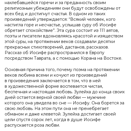
нахлебавшейся горечи и за преданность своим
религиозным убеждениям они будут освобождены от
всех бед и достигнут счастья. В одном из таких
произведений утверждается: “Всякий человек, кого
настигла горе и несчастье, услышав суру об Иосифе
обретает спокойствие”. Эта сура состоит из 111 аятов,
поэты и писатели вдохновляясь красотой и изяществом
этой суры, на протяжении веков создавали десятки
прекрасных стихотворений, дастанов, рассказов.
Рассказ об Иосифе распространился в Европу
посредством Таврата, а с помощью Корана на Востоке.
Основная причина того, почему поэма на протяжении
веков любима всеми и кочуют из произведений
в произведения заключается в том, что в ней
в художественной форме воспевается чистая,
беспечная и настоящая любовь. Зулейха до конца своих
дней остается верной своей любви — мужчине
которого она увидела во сне — Иосифу. Она борется за
свою любовь. На этом пути она не пренебрегает
обманом и даже клеветой. Зулейха достигает своей
цели спустя сорок лет, когда в душе Иосифе
распускается роза любви.