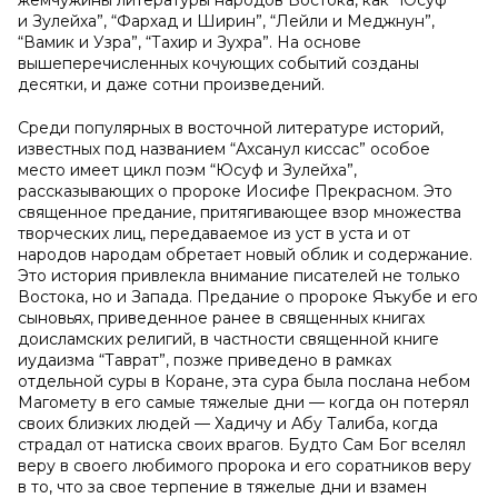
жемчужины литературы народов Востока, как “Юсуф
и Зулейха”, “Фархад и Ширин”, “Лейли и Меджнун”,
“Вамик и Узра”, “Тахир и Зухра”. На основе
вышеперечисленных кочующих событий созданы
десятки, и даже сотни произведений.
Среди популярных в восточной литературе историй,
известных под названием “Ахсанул киссас” особое
место имеет цикл поэм “Юсуф и Зулейха”,
рассказывающих о пророке Иосифе Прекрасном. Это
священное предание, притягивающее взор множества
творческих лиц, передаваемое из уст в уста и от
народов народам обретает новый облик и содержание.
Это история привлекла внимание писателей не только
Востока, но и Запада. Предание о пророке Яъкубе и его
сыновьях, приведенное ранее в священных книгах
доисламских религий, в частности священной книге
иудаизма “Таврат”, позже приведено в рамках
отдельной суры в Коране, эта сура была послана небом
Магомету в его самые тяжелые дни — когда он потерял
своих близких людей — Хадичу и Абу Талиба, когда
страдал от натиска своих врагов. Будто Сам Бог вселял
веру в своего любимого пророка и его соратников веру
в то, что за свое терпение в тяжелые дни и взамен