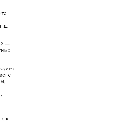
что
. д.
ий —
тных
иации
с
ст с
ы,
,
го к