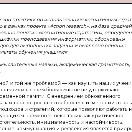
ьской практики по использованию когнитивных страт
в рамках проекта «Action research», на базе средне
ровано понятие «когнитивные стратегии», определен
пецифики преподавания информатики, обоснованы
дов для выполнения заданий и выявлено влияние
ультаты обучения учащихся.
, мыслительные навыки, академическая грамотность,
.
дной и той же проблемой — как научить наших учен
кольники в своём большинстве не удерживают
временной памяти. С внедрением обновленного
азахстана возросла потребность в изменении практ
одходов и стратегий, которые позволяют работать н
учащихся навыков 21 века, таких как критическое
стоятельность, инициативность и настойчивость,
ение, коммуникация и рефлексия является приор