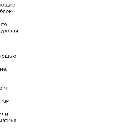
меющую
блок-
что
 уровня
омощью
ие,
кт,
,
икам
 или
матике