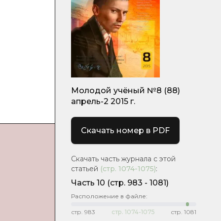
Молодой учёный №8 (88)
апрель-2 2015 г.
Скачать номер в PDF
Скачать часть журнала с этой
статьей
(стр.
1074-1075
)
:
Часть 10
(cтр. 983 - 1081)
Расположение в файле:
стр.
983
стр.
1074-1075
стр.
1081