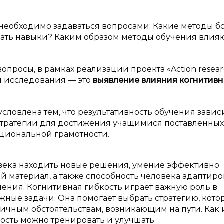
необходимо задаваться вопросами: Какие методы б
ать навыки? Каким образом методы обучения влияю
вопросы, в рамках реализации проекта «Action resear
и исследования — это
выявление влияния когнитив
ловлена тем, что результативность обучения зависи
стратегии для достижения учащимися поставленных
кциональной грамотности.
овека находить новые решения, умение эффективно
материал, а также способность человека адаптиро
ения. Когнитивная гибкость играет важную роль в
жные задачи. Она помогает выбрать стратегию, кото
личным обстоятельствам, возникающим на пути. Как 
ость можно тренировать и улучшать.