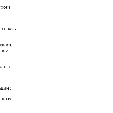
рока.
ю связь
ознать
свои
льтат
ации
:
ивных