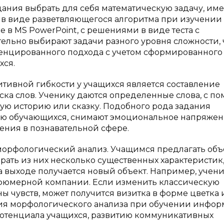
дания выбрать для себя математическую задачу, и
в виде разветвляющегося алгоритма при изучении 
е в MS PowerPoint, с решениями в виде теста с
ельно выбирают задачи разного уровня сложности, 
енцированного подхода с учетом сформированного
хся.
ивной гибкости у учащихся является составление
иска слов. Ученику даются определенные слова, с п
ную историю или сказку. Подобного рода задания
ю обучающихся, снимают эмоциональное напряжен
ения в познавательной сфере.
морфологический анализ. Учащимся предлагать объе
рать из них несколько существенных характеристик
а выходе получается новый объект. Например, учен
рфюмерной компании. Если изменить классическую
ы чувств, может получится визитка в форме цветка
ия морфологического анализа при обучении инфор
 потенциала учащихся, развитию коммуникативных