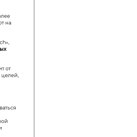
олее
т на
ch»,
ных
т от
 целей,
ваться
рой
и