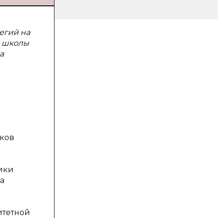
егий на
й школы
а
иков
ики
а
итетной