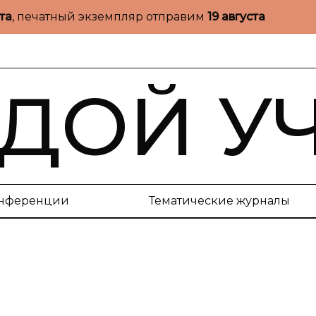
ста
, печатный экземпляр отправим
19 августа
ДОЙ У
нференции
Тематические журналы