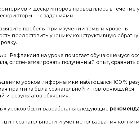
критериев и дескрипторов проводилось в течение у
дескрипторы — с заданиями.
выявить пробелы при изучении темы и уровень
ость предоставить ученику конструктивную обратну
ровку.
сия
. Рефлексия на уроке помогает обучающемуся ос
ала, систематизировать полученный опыт, сравнить 
едению уроков информатики наблюдался 100 % резу
я практика была сознательной и повторяющейся,
 и результатов обучения.
ных уроков были разработаны следующие
рекоменд
инцип сознательности и учет использования когнит