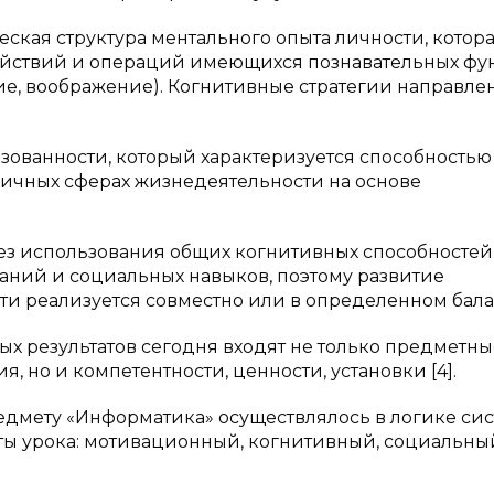
ская структура ментального опыта личности, котор
ействий и операций имеющихся познавательных ф
ие, воображение). Когнитивные стратегии направле
зованности, который характеризуется способностью
личных сферах жизнедеятельности на основе
з использования общих когнитивных способностей,
аний и социальных навыков, поэтому развитие
и реализуется совместно или в определенном бала
ых результатов сегодня входят не только предметны
 но и компетентности, ценности, установки [4].
дмету «Информатика» осуществлялось в логике сис
ты урока: мотивационный, когнитивный, социальны