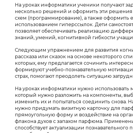
На уроках информатики ученики получают за
несколько решений и оформить эти решения 
схем (программирование), а также оформить е
использованием гиперссылок. Дети самостоят
позволяет обеспечивать реализацию диффер
знаний, умений, когнитивной гибкости учащи
Следующим упражнением для развития когнит
рассказа или сказок на основе некоторого сп
которых, ему предлагается сочинить интерес
формируют учебно-познавательную мотиваци
страх, помогают преодолеть ситуацию затрудн
На уроках информатики нужно использовать 
который нужно разложить на компоненты, выб
изменить их и попытаться соединить снова. Н
нужно придумать визитную карточку для па
прямоугольную форму и воздействие на орган
флакона духов с запахом парфюма. Применен
способствует актуализации познавательного