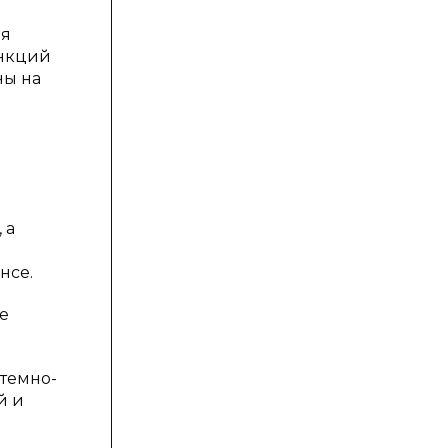
ая
ункций
ны на
 а
нсе.
е
темно-
й и