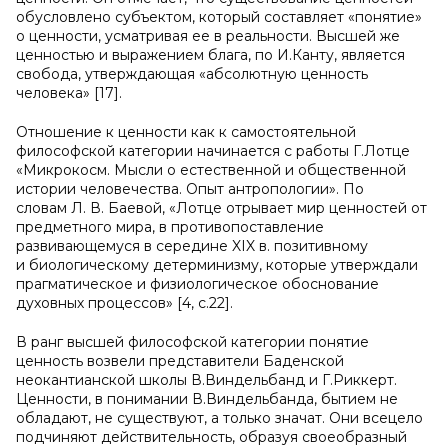
обусловлено субъектом, который составляет «понятие»
о ценности, усматривая ее в реальности. Высшей же
ценностью и выражением блага, по И.Канту, является
свобода, утверждающая «абсолютную ценность
человека» [17].
Отношение к ценности как к самостоятельной
философской категории начинается с работы Г.Лотце
«Микрокосм. Мысли о естественной и общественной
истории человечества. Опыт антропологии». По
словам Л. В. Баевой, «Лотце отрывает мир ценностей от
предметного мира, в противопоставление
развивающемуся в середине XIX в. позитивному
и биологическому детерминизму, которые утверждали
прагматическое и физиологическое обоснование
духовных процессов» [4, с.22].
В ранг высшей философской категории понятие
ценность возвели представители Баденской
неокантианской школы В.Виндельбанд и Г.Риккерт.
Ценности, в понимании В.Виндельбанда, бытием не
обладают, не существуют, а только значат. Они всецело
подчиняют действительность, образуя своеобразный