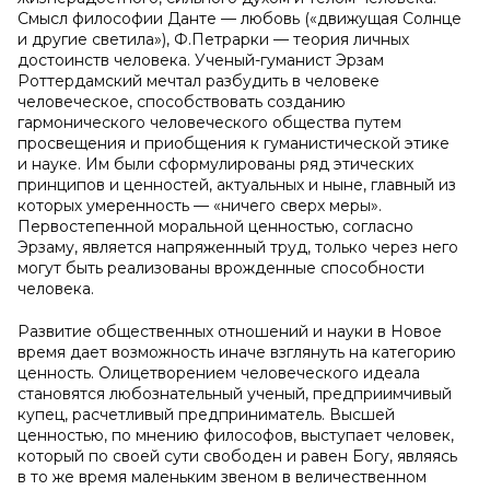
Смысл философии Данте — любовь («движущая Солнце
и другие светила»), Ф.Петрарки — теория личных
достоинств человека. Ученый-гуманист Эрзам
Роттердамский мечтал разбудить в человеке
человеческое, способствовать созданию
гармонического человеческого общества путем
просвещения и приобщения к гуманистической этике
и науке. Им были сформулированы ряд этических
принципов и ценностей, актуальных и ныне, главный из
которых умеренность — «ничего сверх меры».
Первостепенной моральной ценностью, согласно
Эрзаму, является напряженный труд, только через него
могут быть реализованы врожденные способности
человека.
Развитие общественных отношений и науки в Новое
время дает возможность иначе взглянуть на категорию
ценность. Олицетворением человеческого идеала
становятся любознательный ученый, предприимчивый
купец, расчетливый предприниматель. Высшей
ценностью, по мнению философов, выступает человек,
который по своей сути свободен и равен Богу, являясь
в то же время маленьким звеном в величественном