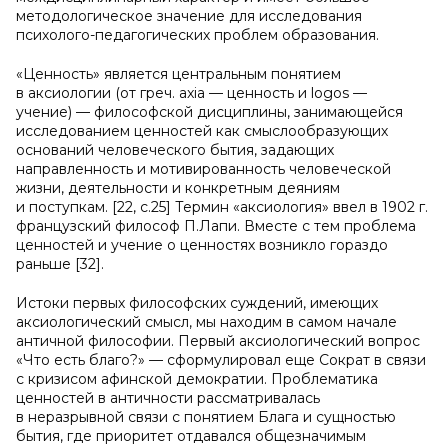
методологическое значение для исследования
психолого-педагогических проблем образования.
«Ценность» является центральным понятием
в аксиологии (от греч. axia — ценность и logos —
учение) — философской дисциплины, занимающейся
исследованием ценностей как смыслообразующих
оснований человеческого бытия, задающих
направленность и мотивированность человеческой
жизни, деятельности и конкретным деяниям
и поступкам. [22, с.25] Термин «аксиология» ввел в 1902 г.
французский философ П.Лапи. Вместе с тем проблема
ценностей и учение о ценностях возникло гораздо
раньше [32].
Истоки первых философских суждений, имеющих
аксиологический смысл, мы находим в самом начале
античной философии. Первый аксиологический вопрос
«Что есть благо?» — сформулировал еще Сократ в связи
с кризисом афинской демократии. Проблематика
ценностей в античности рассматривалась
в неразрывной связи с понятием Блага и сущностью
бытия, где приоритет отдавался общезначимым