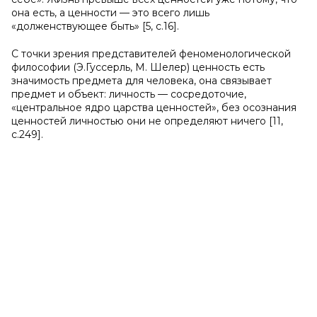
она есть, а ценности — это всего лишь
«долженствующее быть» [5, с.16].
С точки зрения представителей феноменологической
философии (Э.Гуссерль, М. Шелер) ценность есть
значимость предмета для человека, она связывает
предмет и объект: личность — сосредоточие,
«центральное ядро царства ценностей», без осознания
ценностей личностью они не определяют ничего [11,
с.249].