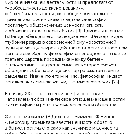
мир оценивающей деятельности, и предполагают
«необходимость долженствования»,
«общеобязательность», «всеобщее обязательное
признание». С этим связана задача философии:
постигнуть общезначимые ценности, описать
и объяснить их как нормы бытия [9]. Единомышленник
В.Виндельбанда и его последователь Г.Риккерт видел
глубокий разрыв в современной ему нравственной
культуре между «миром действительности» и «царством
ценностей». Задачу философии он определяет в поиске
третьего царства, посредника между бытием
и ценностями — «царства смысла», которое сможет
объединить обе части, до сих пор рассматриваемые
раздельно. Иначе, по его мнению, философия не даст
истолкования смысла жизни, т. е. мировоззрения [25].
К началу XX в. практически все философские
направления обозначили свое отношение к ценностям,
их специфике и роли в жизни человека и общества.
Философия жизни (В.Дильтей, Г.Зиммель, Ф.Ницше,
А.Бергсон), стремилась ввести ценности обратно
в бытие, постичь его само как значимое и ценное «в
себе». Жизнь превыше всех ценностей уже потому, что