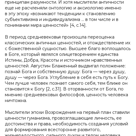
принципам разумности. И хотя мыслители античности
еще не расчленяли онтологию и аксиологию именно
в эту эпоху «возникают тенденции к становлению
субъективизма и индивидуализма … в том числе и в
понимании мира ценностей» [4, с.14].
В период средневековья произошла переоценка
классических античных ценностей, и отождествление их
с божественной сущностью. Высшее благо воплощалось
в Боге, который являлся олицетворением единства
Истины, Добра, Красоты и источником нравственных
ценностей. Августин Блаженный выдвигал положение:
познай Бога и собственную душу: Бога — через душу,
душу — через Бога. Углубление в себя есть путь к Богу.
Чем лучше человек познает самого себя, тем ближе он
становится к Богу [2, с.31]. В оторванности от Бога, по
мнению средневековых философов, ценность человека
ничтожна.
Мыслители эпохи Возрождения на первый план ставили
ценности гуманизма, провозглашающие личность, ее
достоинства и права, необходимость создания условий
для формирования всесторонне развитого,
жизнерадостного, сильного духом и телом человека.