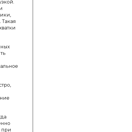
узкой.
и
ики,
 Такая
хватки
нных
ить
нальное
тро,
ение
гда
енно
о при