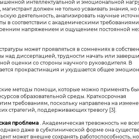
овышенной интеллектуальной и эмоциональной нагр
 магистрант должен не только усваивать знания, но 
ьскую деятельность, анализировать научные источн
ы в соответствии с академическими требованиями.
нутренним напряжением и ощущением постоянной не
стратуры может проявляться в сомнениях в собстве
ты над диссертацией, трудности начать или заверш
вной оценки со стороны научного руководителя. В
вается прокрастинация и ухудшается общее эмоцио
еские методы помощи, которые можно применять быс
есурсов образовательной среды. Краткосрочная
этим требованиям, поскольку направлена на измен
х стратегий, поддерживающих тревогу [3].
еская проблема
. Академическая тревожность не все
, однако даже в субклинической форме она существ
удент может внешне сохранять работоспособность, н