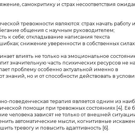
яжение, самокритику и страх несоответствия ожид
кой тревожности являются: страх начать работу и
збегание общения с научным руководителем;
ь к себе; откладывание написания текста
ибках; снижение уверенности в собственных силах [
чинает влиять не только на эмоциональное состояние
тит значительную часть психических ресурсов не н
делает проблему особенно актуальной именно в
 от знаний, но и от способности действовать в услови
вно-поведенческая терапия является одним из наи
ической помощи при тревожных состояниях [4]. Её 
ние человека зависят не только от внешней ситуации
изменить автоматические мысли, когнитивные искаже
ть тревогу и повысить адаптивность [6].