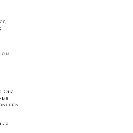
ред
;
но и
. Она
нные
овышать
чная