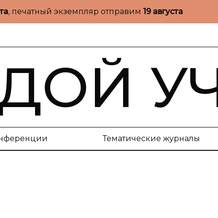
ста
, печатный экземпляр отправим
19 августа
ДОЙ У
нференции
Тематические журналы