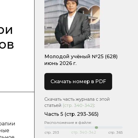
ри
ов
Молодой учёный №25 (628)
июнь 2026 г.
Скачать номер в PDF
Скачать часть журнала с этой
статьей
(стр.
340-342
)
:
Часть 5
(стр. 293-365)
Расположение в файле:
ерапии
вные
стр.
293
стр.
340-342
стр.
365
льное