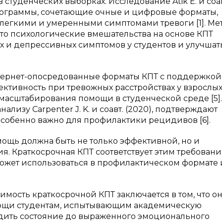
студенческих выборках. Исследование Atik E. и соав
программы, сочетающие очные и цифровые форматы,
 легкими и умеренными симптомами тревоги [1]. Мет
, что психологические вмешательства на основе КПТ
 и депрессивных симптомов у студентов и улучшат
интернет-опосредованные форматы КПТ с поддержкой
ктивность при тревожных расстройствах у взрослых,
масштабирования помощи в студенческой среде [5].
ализу Carpenter J. K. и соавт. (2020), подтверждают
особенно важно для профилактики рецидивов [6].
мощь должна быть не только эффективной, но и
я. Краткосрочная КПТ соответствует этим требовани
может использоваться в профилактическом формате 
чимость краткосрочной КПТ заключается в том, что о
мощи студентам, испытывающим академическую
одить состояние до выраженного эмоционального