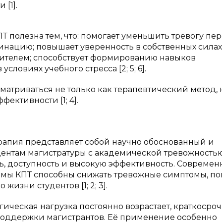
[1].
Т полезна тем, что: помогает уменьшить тревогу пе
инацию; повышает уверенность в собственных силах
ителем; способствует формированию навыков
ловиях учебного стресса [2; 5; 6].
матриваться не только как терапевтический метод, 
ективности [1; 4].
рапия представляет собой научно обоснованный и
ентам магистратуры с академической тревожностью
сть, доступность и высокую эффективность. Совреме
рмы КПТ способны снижать тревожные симптомы, п
изни студентов [1; 2; 3].
гическая нагрузка постоянно возрастает, краткосро
поддержки магистрантов. Её применение особенно