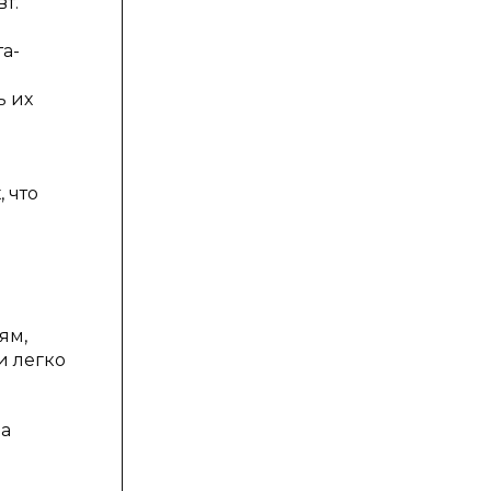
т.
а-
ь их
 что
ям,
и легко
на