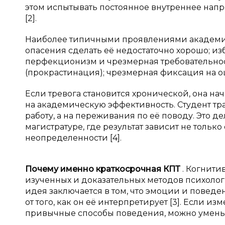
этом испытывать постоянное внутреннее напр
[2].
Наиболее типичными проявлениями академичес
опасения сделать её недостаточно хорошо; и
перфекционизм и чрезмерная требовательност
(прокрастинация); чрезмерная фиксация на ош
Если тревога становится хронической, она на
на академическую эффективность. Студент тра
работу, а на переживания по её поводу. Это 
магистратуре, где результат зависит не только
неопределенности [4].
Почему именно краткосрочная КПТ
. Когнити
изученных и доказательных методов психолог
идея заключается в том, что эмоции и поведе
от того, как он её интерпретирует [3]. Если 
привычные способы поведения, можно уменьши