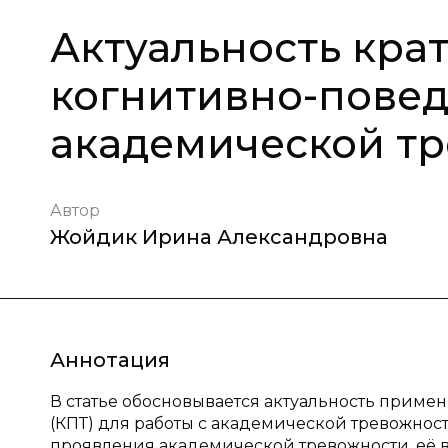
Актуальность кра
когнитивно-повед
академической тр
Автор
Жойдик Ирина Александровна
Аннотация
В статье обосновывается актуальность прим
(КПТ) для работы с академической тревожнос
проявления академической тревожности, её 