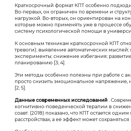
Краткосрочный формат КПТ особенно подходи
Во-первых, он ограничен по времени и структ
нагрузкой. Во-вторых, он ориентирован на ко
которые можно применять уже в процессе обуч
систему психологической помощи в университе
К основным техникам краткосрочной КПТ отно
тревоги); выявление автоматических мыслей;
эксперименты; снижение избегания; развити
планированию [3; 4].
Эти методы особенно полезны при работе с а
просто снизить эмоциональное напряжение, 
[2; 5].
Данные современных исследований
. Совре
когнитивно-поведенческой терапии в снижении
соавт. (2018) показано, что КПТ остается одн
расстройствах, а её эффект может сохраняться