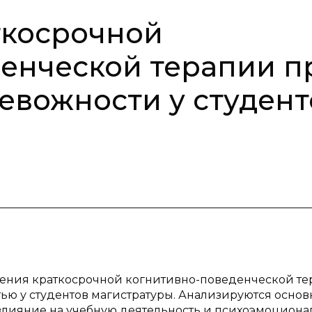
ткосрочной
енческой терапии п
евожности у студент
енения краткосрочной когнитивно-поведенческой т
тью у студентов магистратуры. Анализируются осно
влияние на учебную деятельность и психоэмоциона