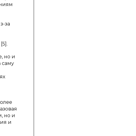
аниям
з-за
5].
, но и
а саму
ях
более
базовая
, но и
ния и