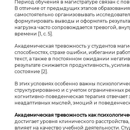
Период обучения в магистратуре связан с п
В отличие от предыдущих этапов образования,
самостоятельно организовывать исследовател
формулировать выводы и оформлять результат
нагрузка часто сопровождается тревогой, в
времени [1, с. 5].
Академическая тревожность у студентов маги
способностях, страхе ошибки, избегании рабо
текст, а также в постоянном ожидании негати
результате снижается продуктивность, усили
состояние [2].
В этих условиях особенно важны психологич
структурированно и с учетом ограниченных р
когнитивно-поведенческая терапия отвечает 
неадаптивных мыслей, эмоций и поведенчески
Академическая тревожность как психологич
достигает уровня клинического расстройства
влияет на качество учебной деятельности. Ст