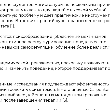
т для студентов магистратуры по нескольким прич
урирован, что важно для людей с высокой учебной
нкретную проблему и дает практические инструмент
ения. В-третьих, краткий курс терапии легче встро
те [1].
сятся: психообразование (объяснение механизмов
 когнитивное реструктурирование; поведенческие
е навыков саморегуляции; обучение более реалист
кадемической тревожностью, поскольку позволяют н
но и изменить поведение, которое поддерживает п
менные исследования подтверждают эффективность
 тревожных симптомов. В мета-анализе Carpenter J
им из наиболее действенных методов при тревожных
 и после завершения терапии [3].