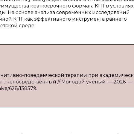
еимущества краткосрочного формата КПТ в условиях
ды. На основе анализа современных исследований
чной КПТ как эффективного инструмента раннего
етской среде.
когнитивно-поведенческой терапии при академичес
кст : непосредственный // Молодой ученый. — 2026. —
hive/628/138579.