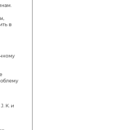
инам.
ы,
ить в
ичному
е
роблему
. K. и