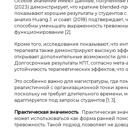
Особое значение имеют данные, полученные в 
(2023) демонстрирует, что краткие blended-
показывают хорошие результаты у студентов с
анализ Huang J. и соавт. (2018) подтверждает
способны уменьшать выраженность тревожных
функционирование [2].
Кроме того, исследования показывают, что 
терапевта также демонстрируют высокую эффе
открывает дополнительные возможности для 
Долгосрочные результаты КПТ, согласно мета-ан
устойчивость терапевтических эффектов, что 
Это особенно важно для магистратуры, где по
реалистичной с организационной точки зрени
поскольку не требует длительного времени, 
адаптируется под запросы студентов [1; 3].
Практическая значимость
. Практическая зна
может использоваться как форма ранней по
тревожность. Такой подход позволяет не дов