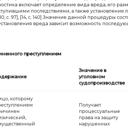
ностика включает определение вида вреда, его разм
тупившими последствиями, а также установление л
 с. 97], [14, с. 140] Значение данной процедуры сост
о установления вреда зависит возможность последу
иненного преступлением
Значение в
одержание
уголовном
судопроизводстве
ицо, которому
реступлением
Получает
ричинен
процессуальные
изический,
права на защиту
мущественный
нарушенных