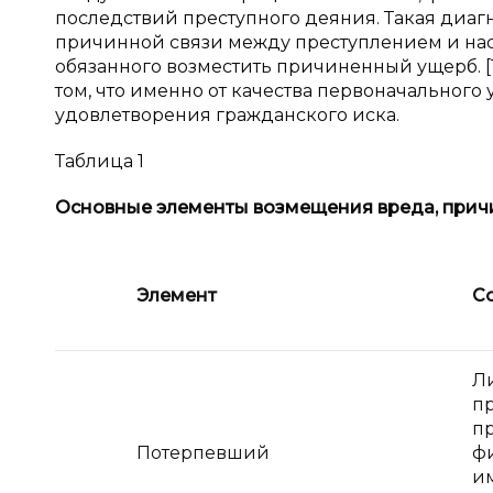
последствий преступного деяния. Такая диаг
причинной связи между преступлением и нас
обязанного возместить причиненный ущерб. [10,
том, что именно от качества первоначальног
удовлетворения гражданского иска.
Таблица 1
Основные элементы возмещения вреда, прич
Элемент
С
Л
п
п
Потерпевший
ф
и