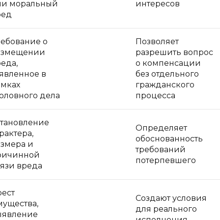
ли моральный
интересов
ред
ребование о
Позволяет
озмещении
разрешить вопрос
еда,
о компенсации
явленное в
без отдельного
амках
гражданского
оловного дела
процесса
становление
Определяет
рактера,
обоснованность
азмера и
требований
ричинной
потерпевшего
вязи вреда
рест
Создают условия
мущества,
для реального
ыявление
исполнения