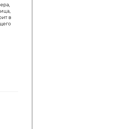
ера,
ица,
оит в
ющего