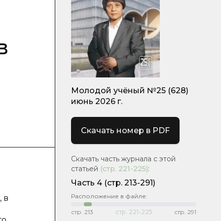
в
Молодой учёный №25 (628)
июнь 2026 г.
Скачать номер в PDF
Скачать часть журнала с этой
статьей
(стр.
221-225
)
:
Часть 4
(стр. 213-291)
Расположение в файле:
 в
стр.
213
стр.
221-225
стр.
291
го