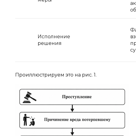
а
о
Ф
Исполнение
в
решения
п
с
Проиллюстрируем это на рис. 1.