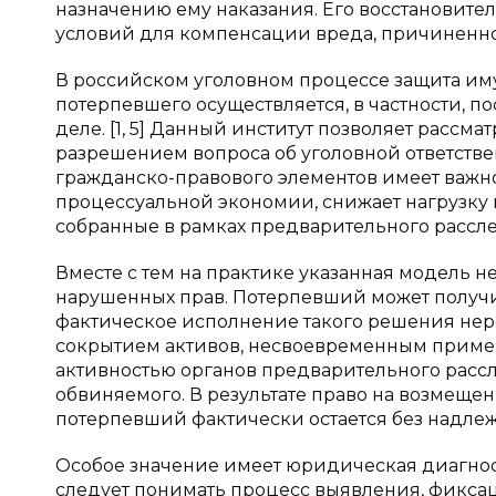
назначению ему наказания. Его восстановите
условий для компенсации вреда, причиненно
В российском уголовном процессе защита и
потерпевшего осуществляется, в частности, 
деле. [1, 5] Данный институт позволяет расс
разрешением вопроса об уголовной ответстве
гражданско-правового элементов имеет важно
процессуальной экономии, снижает нагрузку н
собранные в рамках предварительного расследова
Вместе с тем на практике указанная модель н
нарушенных прав. Потерпевший может получи
фактическое исполнение такого решения нере
сокрытием активов, несвоевременным приме
активностью органов предварительного рас
обвиняемого. В результате право на возмеще
потерпевший фактически остается без надлежаще
Особое значение имеет юридическая диагнос
следует понимать процесс выявления, фикса