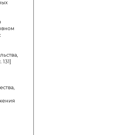
ных
в
ловном
с
льства,
 131]
ества,
ожения
й