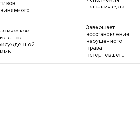
ктивов
решения суда
бвиняемого
Завершает
актическое
восстановление
зыскание
нарушенного
рисужденной
права
уммы
потерпевшего