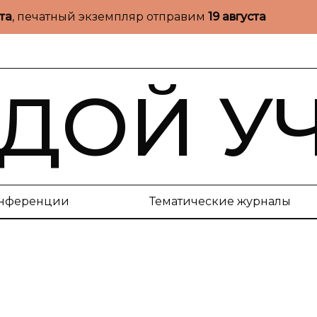
ста
, печатный экземпляр отправим
19 августа
ДОЙ У
нференции
Тематические журналы