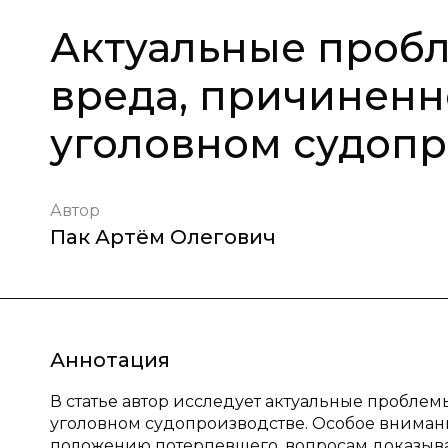
Актуальные проб
вреда, причиненн
уголовном судопр
Автор
Пак Артём Олегович
Аннотация
В статье автор исследует актуальные пробле
уголовном судопроизводстве. Особое вниман
положению потерпевшего, вопросам доказыва