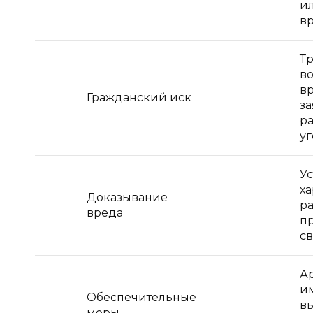
и
в
Т
в
вр
Гражданский иск
за
р
уг
У
ха
Доказывание
р
вреда
п
с
А
и
Обеспечительные
в
меры