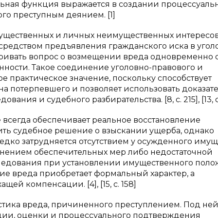
льная функция выражается в создании процессуаль
го преступным деянием. [1]
мущественных и личных неимущественных интересо
посредством предъявления гражданского иска в уго
матривать вопрос о возмещении вреда одновременно 
нности. Такое соединение уголовно-правового и
е практическое значение, поскольку способствует
а потерпевшего и позволяет использовать доказате
ния и судебного разбирательства. [8, с. 215], [13, с.
е всегда обеспечивает реальное восстановление
ть судебное решение о взыскании ущерба, однако
дко затрудняется отсутствием у осужденного имущ
нением обеспечительных мер либо недостаточной
следования при установлении имущественного пол
ние вреда приобретает формальный характер, а
й компенсации. [4], [15, с. 158]
тика вреда, причиненного преступлением. Под не
ции, оценки и процессуального подтверждения