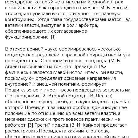
государства, который не отнесен ни к одной из трех
ветвей власти. Как справедливо отмечает М. В. Баглай,
это создает уникальную конституционно-правовую
конструкцию, когда глава государства возвышается над
ветвями власти, выступая в роли арбитра,
обеспечивающего их согласованное
функционирование. [1]
В отечественной науке сформировалось несколько
подходов к определению правовой природы института
президентства. Сторонники первого подхода (М. Б.
Агаев) настаивают на том, что Президент РФ
фактически является главой исполнительной власти,
поскольку он определяет основные направления
внутренней и внешней политики, формирует
Правительство и имеет право председательствовать на
его заседаниях. [2] Второй подход (Г. В. Дегтев)
обосновывает «суперпрезидентскую» модель, в рамках
которой Президент занимает особое, доминирующее
положение по отношению ко всем ветвям власти, а
механизм сдержек и противовесов практически не
работает. [3] Третий подход (В. И. Кайнов) предлагает
рассматривать Президента как «интегратора»,
обеспечивающего единство государственной власти в