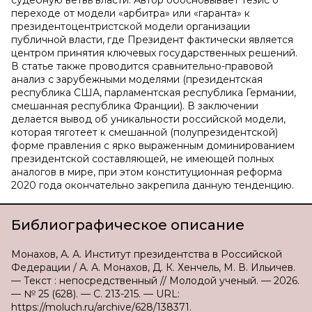
судебную ветвь власти. Автор обосновывает тезис о
переходе от модели «арбитра» или «гаранта» к
президентоцентристской модели организации
публичной власти, где Президент фактически является
центром принятия ключевых государственных решений.
В статье также проводится сравнительно-правовой
анализ с зарубежными моделями (президентская
республика США, парламентская республика Германии,
смешанная республика Франции). В заключении
делается вывод об уникальности российской модели,
которая тяготеет к смешанной (полупрезидентской)
форме правления с ярко выраженным доминированием
президентской составляющей, не имеющей полных
аналогов в мире, при этом конституционная реформа
2020 года окончательно закрепила данную тенденцию.
Библиографическое описание
Монахов, А. А. Институт президентства в Российской
Федерации / А. А. Монахов, Д. К. Хенчель, М. В. Ильичев.
— Текст : непосредственный // Молодой ученый. — 2026.
— № 25 (628). — С. 213-215. — URL:
https://moluch.ru/archive/628/138371.