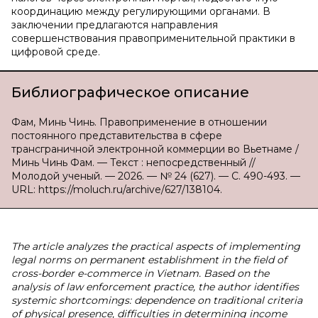
координацию между регулирующими органами. В
заключении предлагаются направления
совершенствования правоприменительной практики в
цифровой среде.
Библиографическое описание
Фам, Минь Чинь. Правоприменение в отношении
постоянного представительства в сфере
трансграничной электронной коммерции во Вьетнаме /
Минь Чинь Фам. — Текст : непосредственный //
Молодой ученый. — 2026. — № 24 (627). — С. 490-493. —
URL: https://moluch.ru/archive/627/138104.
The article analyzes the practical aspects of implementing
legal norms on permanent establishment in the field of
cross-border e-commerce in Vietnam. Based on the
analysis of law enforcement practice, the author identifies
systemic shortcomings: dependence on traditional criteria
of physical presence, difficulties in determining income