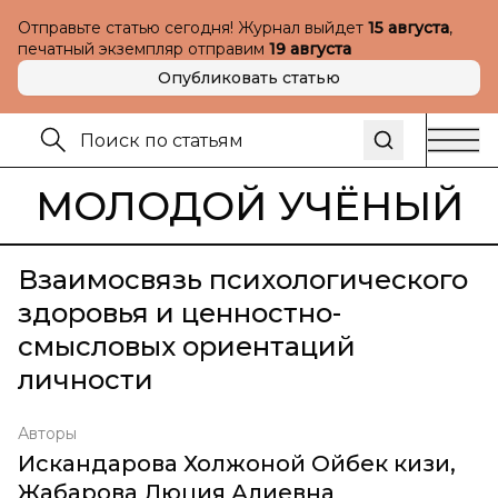
Отправьте статью сегодня! Журнал выйдет
15 августа
,
печатный экземпляр отправим
19 августа
Опубликовать статью
МОЛОДОЙ УЧЁНЫЙ
Взаимосвязь психологического
здоровья и ценностно-
смысловых ориентаций
личности
Авторы
Искандарова Холжоной Ойбек кизи
,
Жабарова Люция Алиевна