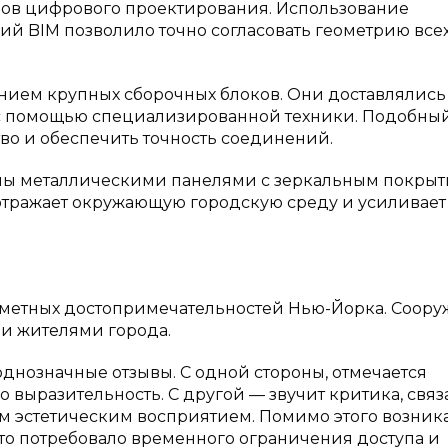
ов цифрового проектирования. Использование
й BIM позволило точно согласовать геометрию всех
нием крупных сборочных блоков. Они доставлялись
 с помощью специализированной техники. Подобны
во и обеспечить точность соединений.
ны металлическими панелями с зеркальным покры
 отражает окружающую городскую среду и усиливает
 заметных достопримечательностей Нью-Йорка. Соор
 и жителями города.
однозначные отзывы. С одной стороны, отмечается
 выразительность. С другой — звучит критика, связ
м эстетическим восприятием. Помимо этого возник
что потребовало временного ограничения доступа и