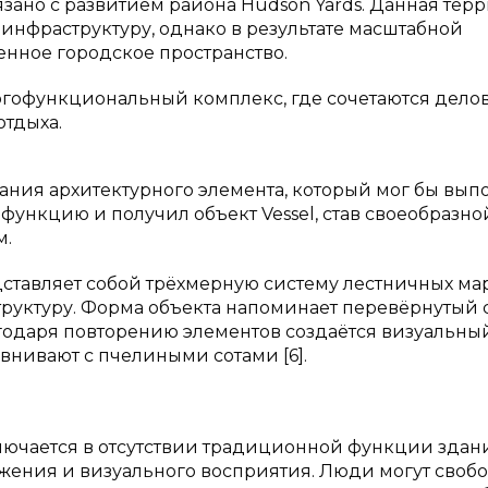
ано с развитием района Hudson Yards. Данная тер
нфраструктуру, однако в результате масштабной
нное городское пространство.
огофункциональный комплекс, где сочетаются дело
отдыха.
ания архитектурного элемента, который мог бы вып
функцию и получил объект Vessel, став своеобразно
м.
ставляет собой трёхмерную систему лестничных ма
руктуру. Форма объекта напоминает перевёрнутый 
годаря повторению элементов создаётся визуальны
авнивают с пчелиными сотами [6].
лючается в отсутствии традиционной функции здан
жения и визуального восприятия. Люди могут своб