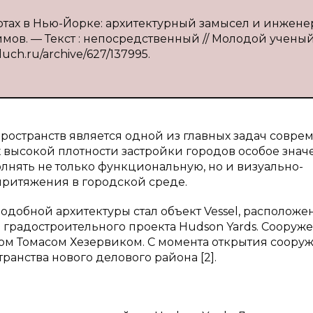
сотах в Нью-Йорке: архитектурный замысел и инжене
имов. — Текст : непосредственный // Молодой ученый
oluch.ru/archive/627/137995.
остранств является одной из главных задач совре
х высокой плотности застройки городов особое зна
лнять не только функциональную, но и визуально-
притяжения в городской среде.
обной архитектуры стал объект Vessel, расположе
о градостроительного проекта Hudson Yards. Сооруж
ом Томасом Хезервиком. С момента открытия соору
анства нового делового района [2].