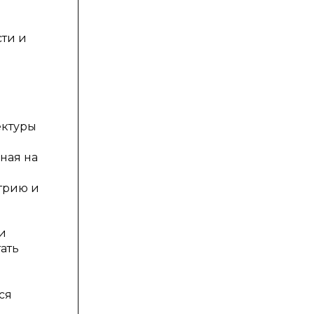
сти и
ектуры
ная на
трию и
и
ать
ся