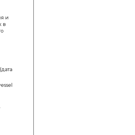
ия и
 в
го
 (дата
essel
-