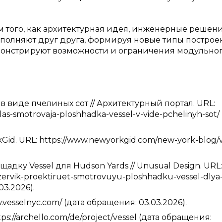
м того, как архитектурная идея, инженерные решен
полняют друг друга, формируя новые типы построек
емонстрируют возможности и ограничения модульно
в виде пчелиных сот // Архитектурный портал. URL:
las-smotrovaja-ploshhadka-vessel-v-vide-pchelinyh-sot/
kGid. URL: https://www.newyorkgid.com/new-york-blog/v
дку Vessel для Hudson Yards // Unusual Design. URL:
ezervik-proektiruet-smotrovuyu-ploshhadku-vessel-dlya
03.2026).
ww.vesselnyc.com/ (дата обращения: 03.03.2026).
ttps://archello.com/de/project/vessel (дата обращения: