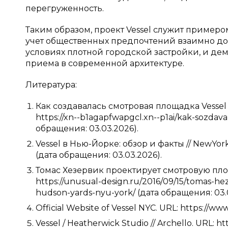
перегруженность.
Таким образом, проект Vessel служит примеро
учет общественных предпочтений взаимно до
условиях плотной городской застройки, и д
приема в современной архитектуре.
Литература:
Как создавалась смотровая площадка Vessel 
https://xn--b1agapfwapgcl.xn--p1ai/kak-sozdava
обращения: 03.03.2026).
Vessel в Нью-Йорке: обзор и факты // NewYor
(дата обращения: 03.03.2026).
Томас Хезервик проектирует смотровую площа
https://unusual-design.ru/2016/09/15/tomas-h
hudson-yards-nyu-york/ (дата обращения: 03.
Official Website of Vessel NYC. URL: https://w
Vessel / Heatherwick Studio // Archello. URL: h