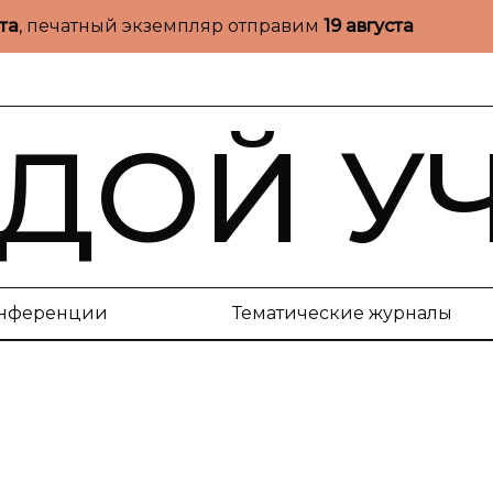
ста
, печатный экземпляр отправим
19 августа
ДОЙ У
нференции
Тематические журналы