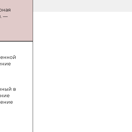
рная
. —
менной
чение
нный в
ение
жение