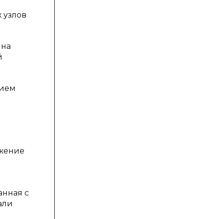
 узлов
 на
й
тием
ужение
анная с
али