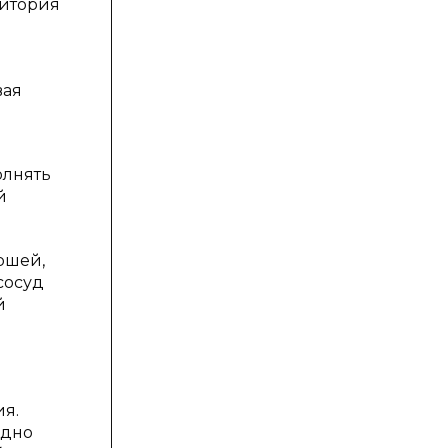
ритория
вая
олнять
й
ршей,
сосуд
й
ия.
одно