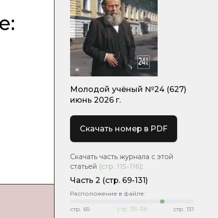
е:
я
Молодой учёный №24 (627)
июнь 2026 г.
Скачать номер в PDF
Скачать часть журнала с этой
статьей
(стр.
115-116
)
:
Часть 2
(стр. 69-131)
Расположение в файле:
стр.
69
стр.
115-116
стр.
131