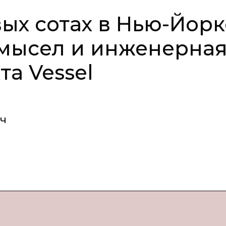
ых сотах в Нью-Йорк
амысел и инженерна
а Vessel
ч