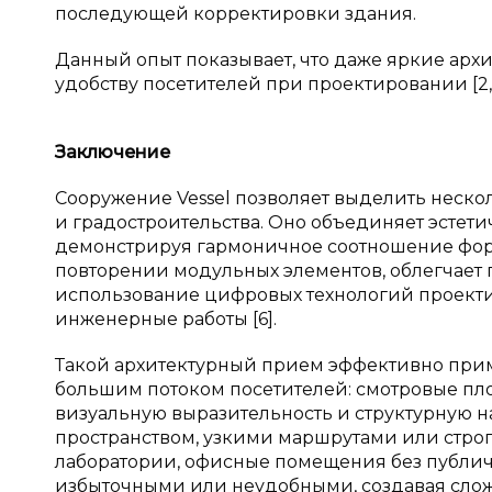
последующей корректировки здания.
Данный опыт показывает, что даже яркие арх
удобству посетителей при проектировании [2, 
Заключение
Сооружение Vessel позволяет выделить неско
и градостроительства. Оно объединяет эстет
демонстрируя гармоничное соотношение форм
повторении модульных элементов, облегчает п
использование цифровых технологий проекти
инженерные работы [6].
Такой архитектурный прием эффективно при
большим потоком посетителей: смотровые пло
визуальную выразительность и структурную н
пространством, узкими маршрутами или строг
лаборатории, офисные помещения без публич
избыточными или неудобными, создавая сло