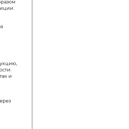
бразом
зиции.
ся
рукцию,
ости:
так и
через