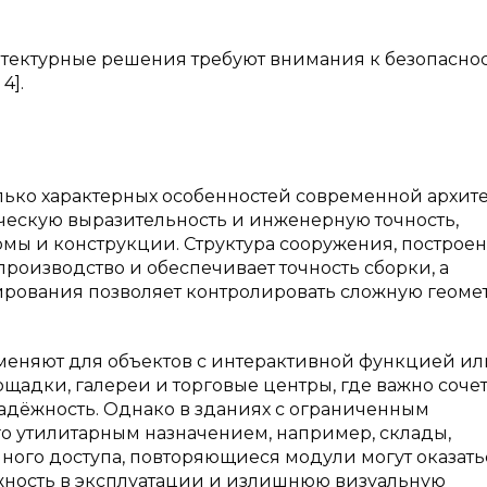
итектурные решения требуют внимания к безопасно
4].
лько характерных особенностей современной архит
ическую выразительность и инженерную точность,
ы и конструкции. Структура сооружения, построен
роизводство и обеспечивает точность сборки, а
рования позволяет контролировать сложную геоме
меняют для объектов с интерактивной функцией ил
щадки, галереи и торговые центры, где важно сочет
адёжность. Однако в зданиях с ограниченным
о утилитарным назначением, например, склады,
ного доступа, повторяющиеся модули могут оказать
жность в эксплуатации и излишнюю визуальную