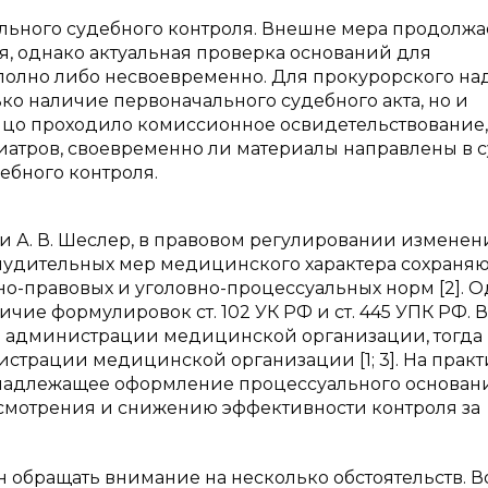
льного судебного контроля. Внешне мера продолжа
, однако актуальная проверка оснований для
олно либо несвоевременно. Для прокурорского на
ько наличие первоначального судебного акта, но и
ицо проходило комиссионное освидетельствование,
тров, своевременно ли материалы направлены в с
ебного контроля.
к и А. В. Шеслер, в правовом регулировании изменен
дительных мер медицинского характера сохраняю
но-правовых и уголовно-процессуальных норм [2]. 
ие формулировок ст. 102 УК РФ и ст. 445 УПК РФ. В 
я администрации медицинской организации, тогда 
истрации медицинской организации [1; 3]. На практ
енадлежащее оформление процессуального основан
ссмотрения и снижению эффективности контроля за
 обращать внимание на несколько обстоятельств. В