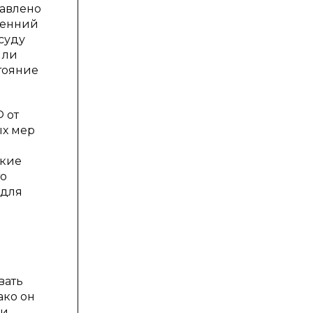
равлено
ренний
суду
 ли
стояние
 от
ых мер
акие
то
 для
вать
ако он
ли