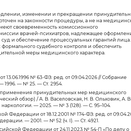
родлении, изменении и прекращении принудительн
оточен на законности процедуры, а не на медицинс
имеют своевременность комиссионного
омиссии врачей-психиатров, надлежащее оформлен
 суд и обеспечение процессуальных гарантий лица.
 формального судебного контроля и обеспечить
ительной меры медицинского характера.
3.06.1996 № 63-ФЗ: ред. от 09.04.2026 // Собрание
996. — № 25. — Ст. 2954.
ие применения принудительных мер медицинского
кий обзор) / А. В. Васеловская, Н. В. Ольховик, А. В
аркологии. — 2025. — № 3 (128). — С. 95–104.
Федерации от 18.12.2001 № 174-ФЗ: ред. от 09.04.20
ции. — 2001. — № 52 (ч. I). — Ст. 4921.
ийской Федерации от 24.11.2023 № 54-П «По делу о