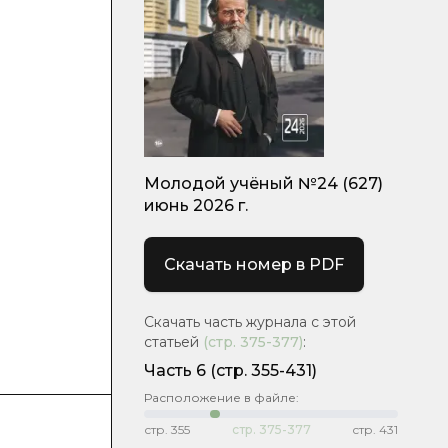
Молодой учёный №24 (627)
июнь 2026 г.
Скачать номер в PDF
Скачать часть журнала с этой
статьей
(стр.
375-377
)
:
Часть 6
(стр. 355-431)
Расположение в файле:
стр.
355
стр.
375-377
стр.
431