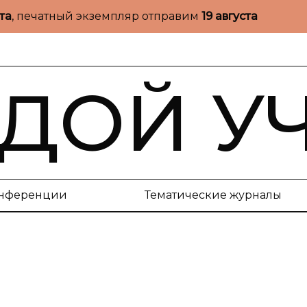
ста
, печатный экземпляр отправим
19 августа
ДОЙ У
нференции
Тематические журналы