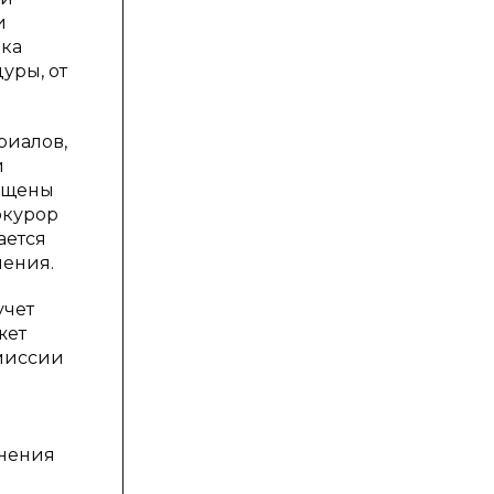
и
рка
уры, от
риалов,
й
вещены
окурор
ается
чения.
учет
жет
омиссии
енения