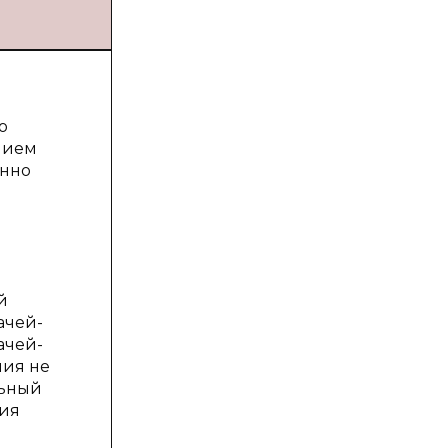
о
нием
енно
й
ачей-
ачей-
ния не
льный
ния