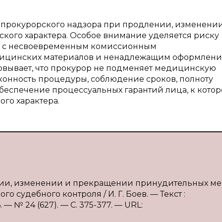
ы прокурорского надзора при продлении, изменени
ого характера. Особое внимание уделяется риску
му с несвоевременным комиссионным
едицинских материалов и ненадлежащим оформлен
новывает, что прокурор не подменяет медицинскую
конность процедуры, соблюдение сроков, полноту
беспечение процессуальных гарантий лица, к кото
го характера.
ении, изменении и прекращении принудительных м
 судебного контроля / И. Г. Боев. — Текст :
 № 24 (627). — С. 375-377. — URL: