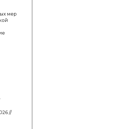
ых мер
кой
ие
.
26 //