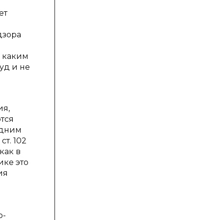
ет
дзора
 каким
уд и не
ия,
тся
Одним
ст. 102
как в
ике это
ия
о-