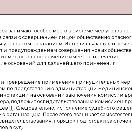
а занимают особое место в системе мер уголовно-
 в связи с совершением лицом общественно опасног
я уголовным наказанием. Их цели связаны с излече
ния и предупреждением совершения новых обществ
их мер основное значение имеет не истечение
ствие оснований для дальнейшего применения
ние и прекращение применения принудительных мер
дом по представлению администрации медицинско
 инспекции на основании заключения комиссии вр
 мера, подлежит освидетельствованию комиссией вр
цев [1]. Следовательно, исполнение судебного реше
 организацию. После этого возникает самостояте
освидетельствования, порядок подготовки заключе
ов в суд.