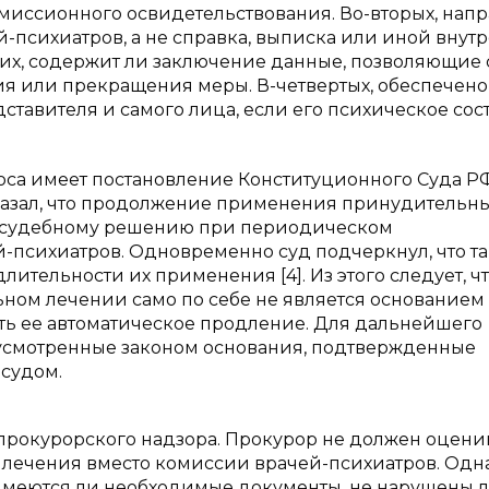
миссионного освидетельствования. Во-вторых, нап
-психиатров, а не справка, выписка или иной внут
их, содержит ли заключение данные, позволяющие 
я или прекращения меры. В-четвертых, обеспечено
дставителя и самого лица, если его психическое со
оса имеет постановление Конституционного Суда РФ
указал, что продолжение применения принудительн
о судебному решению при периодическом
-психиатров. Одновременно суд подчеркнул, что т
ительности их применения [4]. Из этого следует, ч
ном лечении само по себе не является основанием
ть ее автоматическое продление. Для дальнейшего
смотренные законом основания, подтвержденные
судом.
прокурорского надзора. Прокурор не должен оцени
лечения вместо комиссии врачей-психиатров. Одн
 имеются ли необходимые документы, не нарушены 