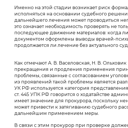
Именно на этой стадии возникает риск форма
исполняться на основании судебного решения
дальнейшего лечения может проводиться неп
это означает необходимость проверять не тол
последующее движение материалов: когда л
документом оформлены выводы врачей-психиа
продолжается ли лечение без актуального суд
Как отмечают А. В. Васеловская, Н. В. Ольхови
прекращения и продления применения прину
проблемы, связанные с согласованием уголов
из проявлений такой проблемы является различ
УК РФ используется категория представлени
ст. 445 УПК РФ говорится о ходатайстве админ
имеет значение для прокурора, поскольку н
может привести к затягиванию судебного ра
дальнейшим применением меры.
В связи с этим прокурор при проверке должен