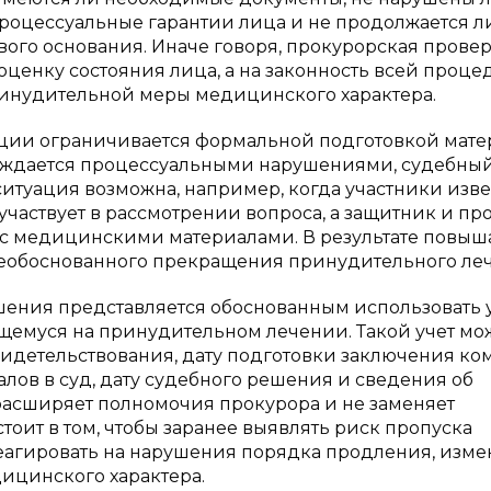
роцессуальные гарантии лица и не продолжается л
вого основания. Иначе говоря, прокурорская прове
енку состояния лица, а на законность всей процед
инудительной меры медицинского характера.
ии ограничивается формальной подготовкой мате
ождается процессуальными нарушениями, судебны
 ситуация возможна, например, когда участники из
частвует в рассмотрении вопроса, а защитник и пр
 с медицинскими материалами. В результате повыш
 необоснованного прекращения принудительного ле
шения представляется обоснованным использовать 
щемуся на принудительном лечении. Такой учет мо
видетельствования, дату подготовки заключения к
лов в суд, дату судебного решения и сведения об
расширяет полномочия прокурора и не заменяет
оит в том, чтобы заранее выявлять риск пропуска
еагировать на нарушения порядка продления, изм
цинского характера.