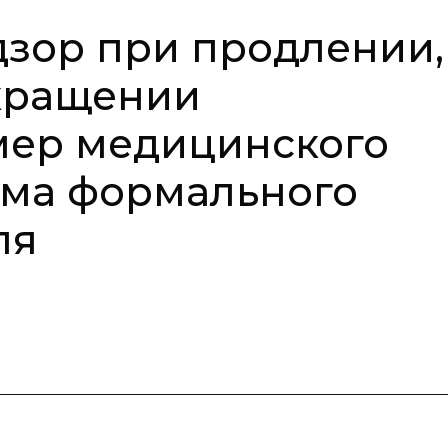
зор при продлении,
кращении
мер медицинского
ема формального
ля