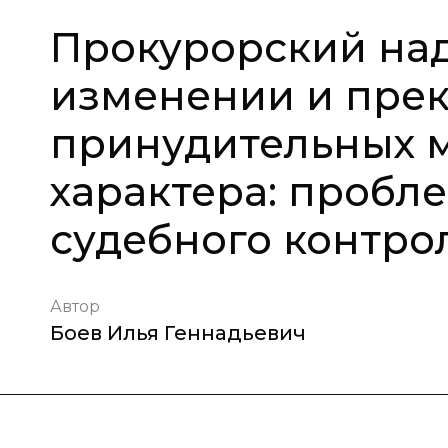
Прокурорский над
изменении и пре
принудительных 
характера: пробл
судебного контро
Автор
Боев Илья Геннадьевич