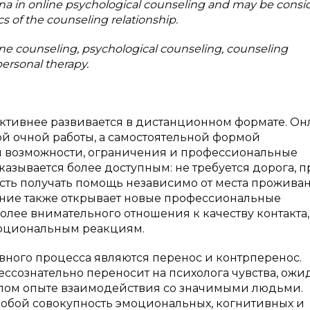
a in online psychological counseling and may be consi
 of the counseling relationship.
ine counseling, psychological counseling, counseling
personal therapy.
активнее развивается в дистанционном формате. Он
й очной работы, а самостоятельной формой
и возможности, ограничения и профессиональные
оказывается более доступным: не требуется дорога, 
сть получать помощь независимо от места проживан
ние также открывает новые профессиональные
олее внимательного отношения к качеству контакта,
моциональным реакциям.
ного процесса являются перенос и контрперенос.
бессознательно переносит на психолога чувства, ожи
лом опыте взаимодействия со значимыми людьми.
 собой совокупность эмоциональных, когнитивных и