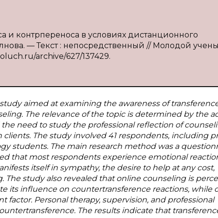
са и контрпереноса в условиях дистанционного
лнова. — Текст : непосредственный // Молодой учен
moluch.ru/archive/627/137429.
cal study aimed at examining the awareness of transferenc
eling. The relevance of the topic is determined by the ac
he need to study the professional reflection of counsel
h clients. The study involved 41 respondents, including p
logy students. The main research method was a question
wed that most respondents experience emotional reactio
fests itself in sympathy, the desire to help at any cost,
ng. The study also revealed that online counseling is perc
 its influence on countertransference reactions, while 
nt factor. Personal therapy, supervision, and professional
countertransference. The results indicate that transferen