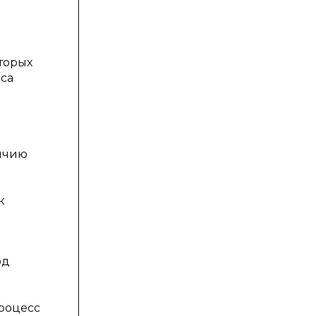
торых
са
личию
к
од
процесс