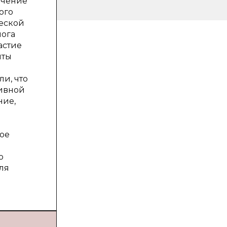
учение
ого
ческой
лога
астие
нты
и, что
тивной
ние,
бое
ю
ля