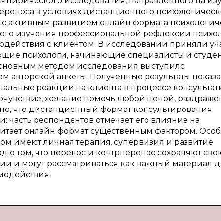
 эмпирического исследования, направленного на из
переноса в условиях дистанционного психологическ
а с активным развитием онлайн формата психологи
ого изучения профессиональной рефлексии психо
одействия с клиентом. В исследовании приняли уч
ующие психологи, начинающие специалисты и студе
Основным методом исследования выступило
м авторской анкеты. Полученные результаты показал
альные реакции на клиента в процессе консульта
сочувствие, желание помочь любой ценой, раздраже
влено, что дистанционный формат консультирования
 часть респондентов отмечает его влияние на
читает онлайн формат существенным фактором. Осо
сом имеют личная терапия, супервизия и развитие
 о том, что перенос и контрперенос сохраняют сво
ии и могут рассматриваться как важный материал д
модействия.