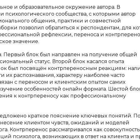
ное и образовательное окружение автора. В
 психологического сообщества, с которыми автор
ионального общения, практики и совместной
борки позволил обратиться к респондентам, для ко
фессиональной рефлексии, переноса и контрперено
ское значение.
в. Первый блок был направлен на получение общей
сиональный статус. Второй блок касался опыта
блок был посвящён контрпереносным реакциям: на
и их распознавания, характеру наиболее часто
вязан с переносом и клиентским опытом самих
изучение особенностей онлайн формата. Шестой бло
шения к контрпереносу как профессиональному
едложено краткое пояснение ключевых понятий. П
несение клиентом чувств, ожиданий и моделей
га. Контрперенос рассматривался как совокупность
ций психолога, возникающих в ответ на клиента и 