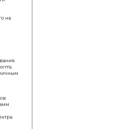
го на
вания.
orms.
зличным
ков
рамм
ентра