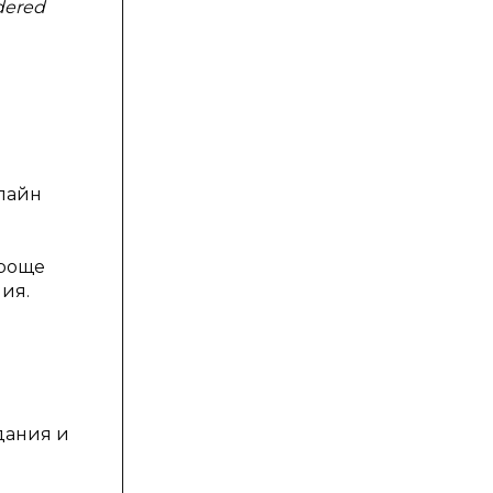
dered
лайн
проще
ия.
дания и