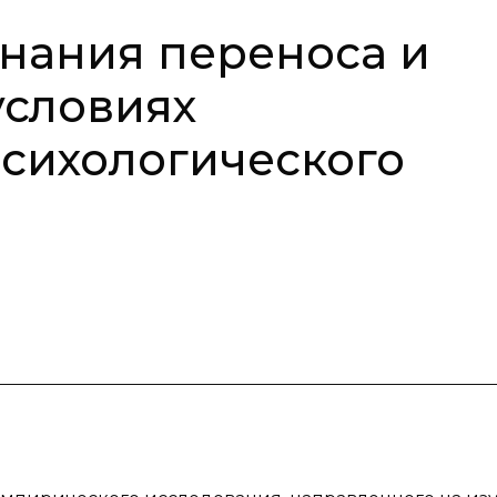
нания переноса и
условиях
сихологического
я