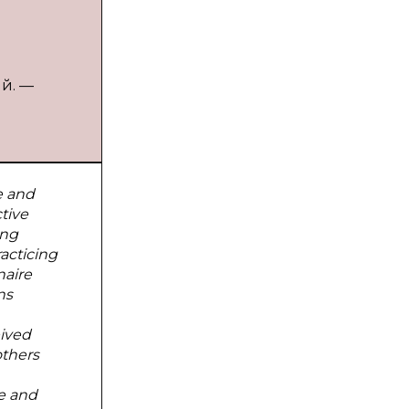
ый. —
e and
tive
ing
racticing
naire
ns
eived
others
ce and