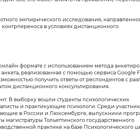
илотного эмпирического исследования, направленно
и контрпереноса в условиях дистанционного
нлайн формате с использованием метода анкетиро
 анкета, реализованная с помощью сервиса Google F
озможностью получить ответы от респондентов с ра
ытом дистанционного консультирования.
нт. В выборку вошли студенты психологических
алисты и практикующие психологи. Среди участни
ающие в России и Люксембурге, выпускники прог
ты магистратуры Тольяттинского государственного
изводственной практике на базе Психологического ц