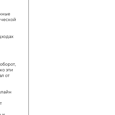
ажные
ической
дходах
оборот,
ко эти
ал от
нлайн
т
и
а и