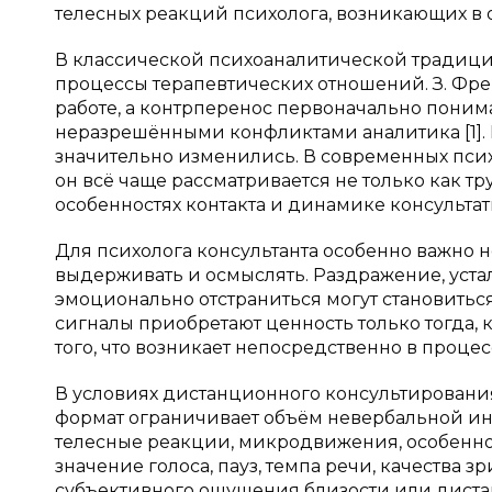
телесных реакций психолога, возникающих в от
В классической психоаналитической традици
процессы терапевтических отношений. З. Фр
работе, а контрперенос первоначально поним
неразрешёнными конфликтами аналитика [1].
значительно изменились. В современных пси
он всё чаще рассматривается не только как тр
особенностях контакта и динамике консультати
Для психолога консультанта особенно важно н
выдерживать и осмыслять. Раздражение, устал
эмоционально отстраниться могут становить
сигналы приобретают ценность только тогда, 
того, что возникает непосредственно в процес
В условиях дистанционного консультирования
формат ограничивает объём невербальной инф
телесные реакции, микродвижения, особеннос
значение голоса, пауз, темпа речи, качества з
субъективного ощущения близости или дистан