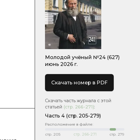
Молодой учёный №24 (627)
июнь 2026 г.
Скачать номер в PDF
Скачать часть журнала с этой
статьей
(стр.
266-271
)
:
Часть 4
(стр. 205-279)
Расположение в файле:
стр.
205
стр.
266-271
стр.
279