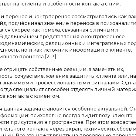
вет на клиента и особенности контакта с ним.
и перенос и контрперенос рассматривались как в
ейд подчёркивал значение переноса в психоаналит
ался скорее как помеха, связанная с личными
 В дальнейшем представления о контрпереносе
ходинамических, реляционных и интегративных по
удность, но и как источник информации о клиенте,
вного процесса [2; 3].
е отрицать собственные реакции, а замечать их,
ость, сочувствие, желание защитить клиента или, на
ся значимыми профессиональными сигналами. Одна
когда специалист способен отделять личный матери
се контакта с клиентом.
 данная задача становится особенно актуальной. О
ормации: психолог не всегда видит позу клиента,
ти присутствия в пространстве. При этом возрастае
рительного контакта через экран, технических сбоев 
ции. Всё это может влиять на проявление перенос