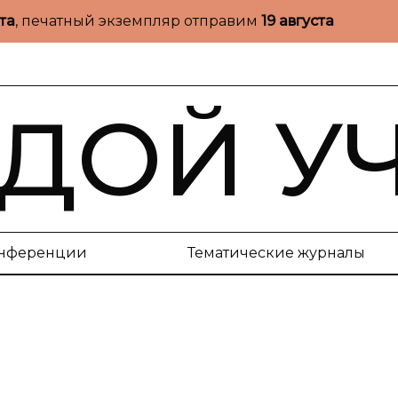
ста
, печатный экземпляр отправим
19 августа
ДОЙ У
нференции
Тематические журналы