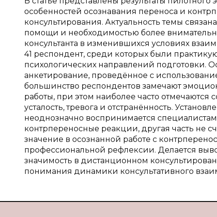
В статье представлены результаты пилотного
особенностей осознавания переноса и контр
консультирования. Актуальность темы связан
помощи и необходимостью более внимательн
консультанта в изменившихся условиях взаим
41 респондент, среди которых были практик
психологических направлений подготовки. 
анкетирование, проведённое с использование
большинство респондентов замечают эмоцион
работы, при этом наиболее часто отмечаются 
усталость, тревога и отстранённость. Устано
неоднозначно воспринимается специалистами:
контрпереносные реакции, другая часть не с
значение в осознанной работе с контрперено
профессиональной рефлексии. Делается вывод
значимость в дистанционном консультирован
понимания динамики консультативного взаи