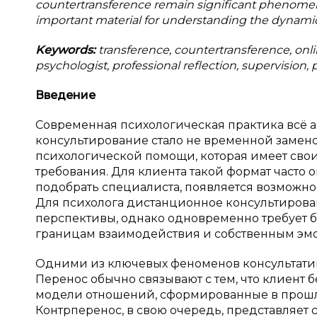
countertransference remain significant phenomen
important material for understanding the dynamics
Keywords:
transference, countertransference, onl
psychologist, professional reflection, supervision, 
Введение
Современная психологическая практика всё 
консультирование стало не временной замено
психологической помощи, которая имеет сво
требования. Для клиента такой формат часто 
подобрать специалиста, появляется возможно
Для психолога дистанционное консультирова
перспективы, однако одновременно требует б
границам взаимодействия и собственным э
Одними из ключевых феноменов консультатив
Перенос обычно связывают с тем, что клиент 
модели отношений, сформированные в прош
Контрперенос, в свою очередь, представляет