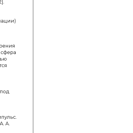
].
пации)
роения
 сфера
тью
тся
 под
пульс.
. А.