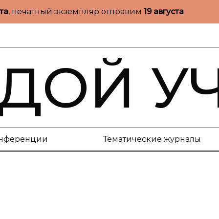
ста
, печатный экземпляр отправим
19 августа
ДОЙ У
нференции
Тематические журналы