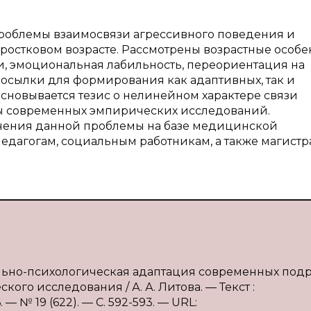
проблемы взаимосвязи агрессивного поведения и
ростковом возрасте. Рассмотрены возрастные особе
и, эмоциональная лабильность, переориентация на
осылки для формирования как адаптивных, так и
сновывается тезис о нелинейном характере связи
аты современных эмпирических исследований.
чения данной проблемы на базе медицинской
педагогам, социальным работникам, а также магист
ально-психологическая адаптация современных подр
го исследования / А. А. Литова. — Текст :
 № 19 (622). — С. 592-593. — URL: