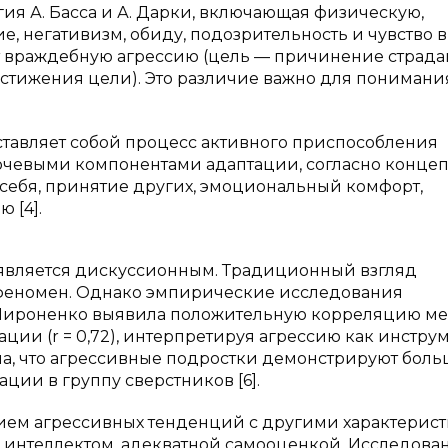
ия А. Басса и А. Дарки, включающая физическую,
, негативизм, обиду, подозрительность и чувство в
т враждебную агрессию (цель — причинение страда
остижения цели). Это различие важно для понимани
тавляет собой процесс активного приспособления
чевыми компонентами адаптации, согласно концеп
 себя, принятие других, эмоциональный комфорт,
 [4].
 является дискуссионным. Традиционный взгляд
 феномен. Однако эмпирические исследования
. Мироненко выявила положительную корреляцию м
ции (r = 0,72), интерпретируя агрессию как инстру
зала, что агрессивные подростки демонстрируют бол
ации в группу сверстников [6].
ием агрессивных тенденций с другими характерис
интеллектом, адекватной самооценкой. Исследовани