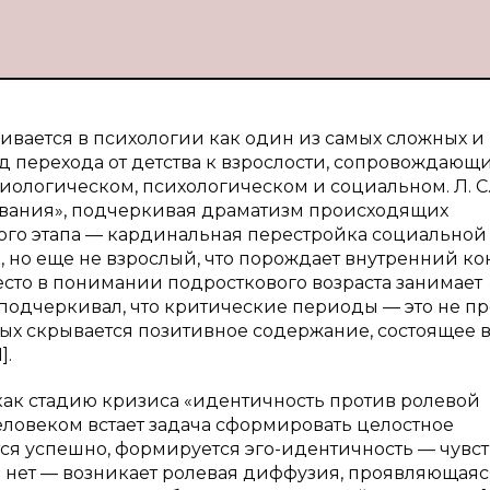
вается в психологии как один из самых сложных и
од перехода от детства к взрослости, сопровождающ
иологическом, психологическом и социальном. Л. С
ревания», подчеркивая драматизм происходящих
ного этапа — кардинальная перестройка социальной
, но еще не взрослый, что порождает внутренний к
сто в понимании подросткового возраста занимает
й подчеркивал, что критические периоды — это не пр
рых скрывается позитивное содержание, состоящее 
].
как стадию кризиса «идентичность против ролевой
еловеком встает задача сформировать целостное
тся успешно, формируется эго-идентичность — чувс
и нет — возникает ролевая диффузия, проявляющаяс