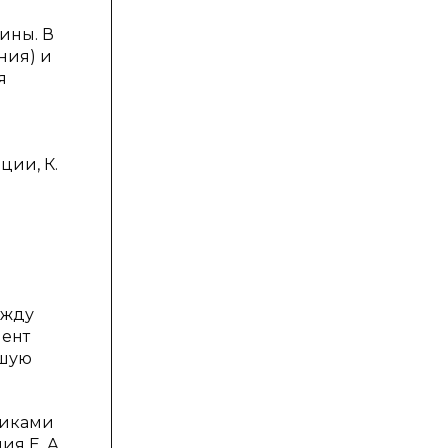
ины. В
ния) и
я
ции, К.
ежду
мент
ьшую
тиками
я Е. А.