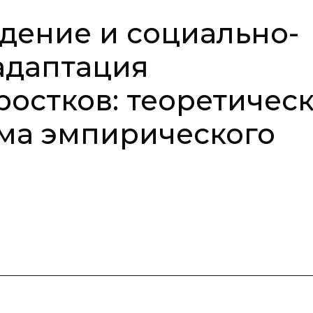
дение и социально-
адаптация
остков: теоретичес
ма эмпирического