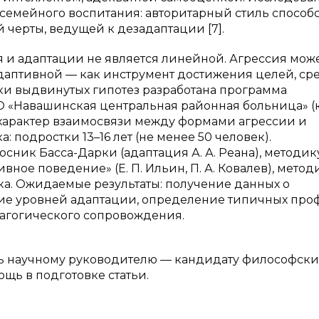
семейного воспитания: авторитарный стиль способс
черты, ведущей к дезадаптации [7].
я и адаптации не является линейной. Агрессия мож
 адаптивной — как инструмент достижения целей, ср
ки выдвинутых гипотез разработана программа
О «Навашинская центральная районная больница» (
 характер взаимосвязи между формами агрессии и
 подростки 13–16 лет (не менее 50 человек).
ник Басса-Дарки (адаптация А. А. Реана), методик
вное поведение» (Е. П. Ильин, П. А. Ковалев), метод
ка. Ожидаемые результаты: получение данных о
ие уровней адаптации, определение типичных про
агогического сопровождения.
ь научному руководителю — кандидату философских
щь в подготовке статьи.