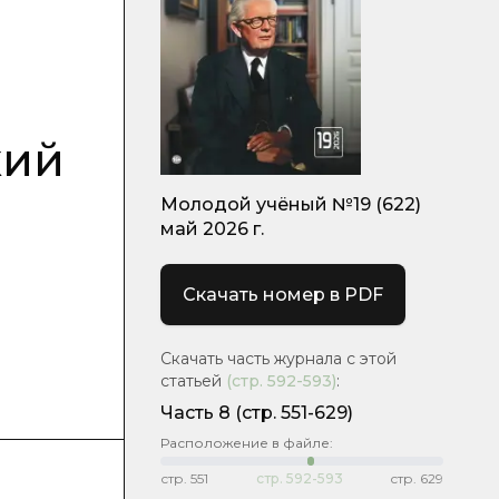
кий
Молодой учёный №19 (622)
май 2026 г.
Скачать номер в PDF
Скачать часть журнала с этой
статьей
(стр.
592-593
)
:
Часть 8
(стр. 551-629)
Расположение в файле:
стр.
551
стр.
592-593
стр.
629