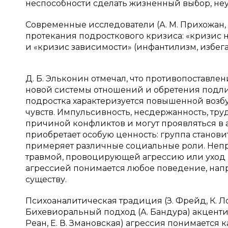
неспособности сделать жизненный выбор, неу
Современные исследователи (А. М. Прихожан,
протекания подросткового кризиса: «кризис н
и «кризис зависимости» (инфантилизм, избег
Д. Б. Эльконин отмечал, что противопоставле
новой системы отношений и обретения подлин
подростка характеризуется повышенной возб
чувств. Импульсивность, несдержанность, тру
причиной конфликтов и могут проявляться в
приобретает особую ценность: группа станови
примеряет различные социальные роли. Непр
травмой, провоцирующей агрессию или уход 
агрессией понимается любое поведение, нап
существу.
Психоаналитическая традиция (З. Фрейд, К. 
Бихевиоральный подход (А. Бандура) акцентир
Реан, Е. В. Змановская) агрессия понимается 