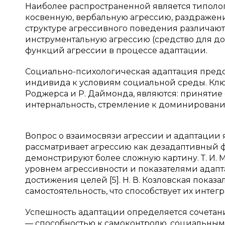
Наиболее распространенной является типолог
косвенную, вербальную агрессию, раздражение
структуре агрессивного поведения различаю
инструментальную агрессию (средство для д
функций агрессии в процессе адаптации.
Социально-психологическая адаптация предс
индивида к условиям социальной среды. Клю
Роджерса и Р. Даймонда, являются: принятие
интернальность, стремление к доминированию
Вопрос о взаимосвязи агрессии и адаптации
рассматривает агрессию как дезадаптивный
демонстрируют более сложную картину. Т. И
уровнем агрессивности и показателями адапта
достижения целей [5]. Н. В. Козловская пока
самостоятельность, что способствует их интегр
Успешность адаптации определяется сочетан
— способностью к самоконтролю, социальным 