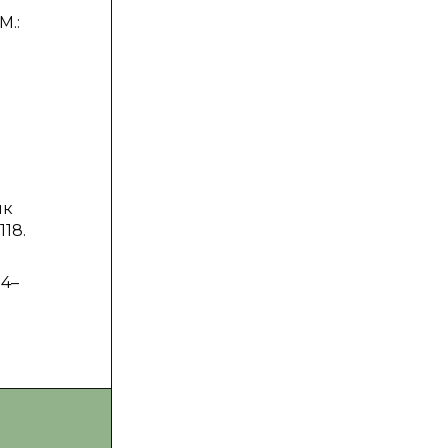
М.:
ик
18.
04–