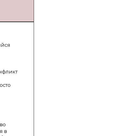
ийся
.
онфликт
осто
в
тво
я в