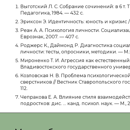
Выготский Л. С. Собрание сочинений: в 6 т. Т.
Педагогика, 1984. — 432 с.
Эриксон Э. Идентичность: юность и кризис / пе
Реан А. А. Психология личности. Социализац
Еврознак, 2007. — 407 с.
Роджерс К., Даймонд Р. Диагностика социа
личности: тесты, опросники, методики. — М.: 
Мироненко Т. И. Агрессия как естественны
Владивостокского государственного универси
Козловская Н. В. Проблема психологическо
сверстников // Вестник Ставропольского гос
112.
Чепракова Е. А. Влияние стиля взаимодейс
подростков: дис. … канд. психол. наук. — М., 20