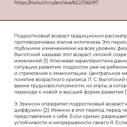
https://moluch.ru/archive/622/136097.
Подростковый возраст традиционно рассматри
противоречивых этапов онтогенеза. Это пери
глубокими изменениями на всех уровнях: физ
Выготский называл этот возраст «эпохой соз
изменений [1]. Ключевая характеристика дан
ситуации развития: подросток уже не ребенок
и стремление к эмансипации. Центральное ме
понятие возрастного кризиса. Л. С. Выготски
время трудновоспитуемости, но этапы, в кото
переходе к новой и высшей форме развития [1
Э. Эриксон определял подростковый возраст 
диффузии» [2]. Именно в этот период перед ч
представление о себе. Если кризис разрешае
устойчивости и непрерывности своего Я. Есл