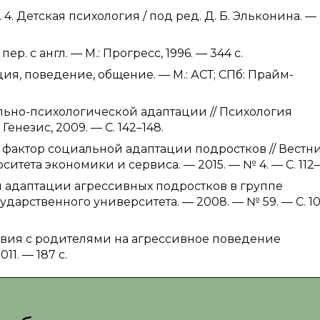
 4. Детская психология / под ред. Д. Б. Эльконина. — 
р. с англ. — М.: Прогресс, 1996. — 344 с.
ия, поведение, общение. — М.: АСТ; СПб: Прайм-
льно-психологической адаптации // Психология
Генезис, 2009. — С. 142–148.
й фактор социальной адаптации подростков // Вестн
тета экономики и сервиса. — 2015. — № 4. — С. 112–1
й адаптации агрессивных подростков в группе
ударственного университета. — 2008. — № 59. — С. 1
твия с родителями на агрессивное поведение
11. — 187 с.