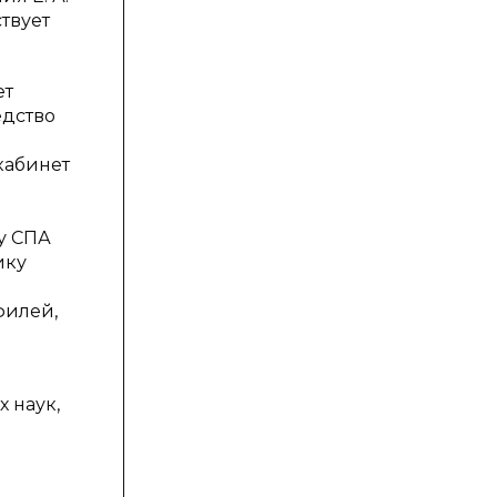
твует
ет
едство
кабинет
у СПА
ику
филей,
 наук,