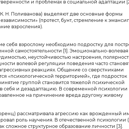
веренности и проблемах в социальной адаптации [2
 К. Н. Поливанова) выделяют две основные формы
езависимости» (протест, бунт, стремление к эманси
ание взросления).
ние себя взрослому необходимо подростку для пост
ной самостоятельности [1]. Эмоционально-волевая
удимостью, неустойчивостью настроения, полярнос
дности волевой регуляции поведения часто становя
 агрессивных реакциях. Общение со сверстниками
тся «психологической территорией», где подросток
инятие группой становится тяжелой психической
в себя и дезадаптацию. В современной психологии
равленное на причинение вреда другому живому
Лоренц) рассматривала агрессию как врожденный им
овал роль научения. В отечественной психологии (А
как сложное структурное образование личности [3].