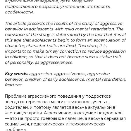
агрессивное поведение, дети младшего
подросткового возраста, умственная отсталость,
особенности.
The article presents the results of the study of aggressive
behavior in adolescents with mild mental retardation. The
relevance of the study is determined by the fact that it is at
this age that adolescents begin to form an accentuation of
character, character traits are fixed. Therefore, it is
important to make timely correction to reduce aggression
in children, so that it does not become such a stable trait
of personality, as aggressiveness.
Key words:
aggression, aggressiveness, aggressive
behavior, children of early adolescence, mental retardation,
features.
Проблема агрессивного поведения у подростков
всегда интересовала многих психологов, ученых,
родителей, и поэтому является весьма актуальной в
настоящее время. Агрессивное поведение подростков
— это не просто тревожное явление, а весьма серьезная
социальная, педагогическая и психологическая
проблема.