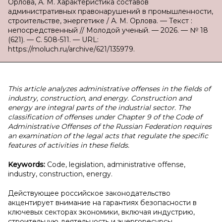
Орлова, А. М. Характеристика составов
административных правонарушений в промышленности,
строительстве, энергетике / А. М. Орлова. — Текст :
непосредственный // Молодой ученый. — 2026. — № 18
(621). — С. 508-511. — URL:
https://moluch.ru/archive/621/135979.
This article analyzes administrative offenses in the fields of
industry, construction, and energy. Construction and
energy are integral parts of the industrial sector. The
classification of offenses under Chapter 9 of the Code of
Administrative Offenses of the Russian Federation requires
an examination of the legal acts that regulate the specific
features of activities in these fields.
Keywords:
Code, legislation, administrative offense,
industry, construction, energy.
Действующее российское законодательство
акцентирует внимание на гарантиях безопасности в
ключевых секторах экономики, включая индустрию,
строительную деятельность и энергоресурсы.