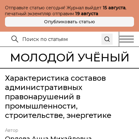
Отправьте статью сегодня! Журнал выйдет
15 августа
,
печатный экземпляр отправим
19 августа
Опубликовать статью
МОЛОДОЙ УЧЁНЫЙ
Характеристика составов
административных
правонарушений в
промышленности,
строительстве, энергетике
Автор
Орлова Анна Михайловна