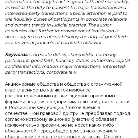
information, the duty to act in good faith and reasonably,
as well as the duty to consent to major transactions and
interested-party transactions. Special attention is paid to
the fiduciary duties of participants in corporate relations
and current trends in judicial practice. The author
concludes that further improvement of legislation is
necessary in terms of establishing the duty of good faith
as a universal principle of corporate behavior.
Keywords:
c
orporate duties, shareholder, company
participant, good faith, fiduciary duties, authorized capital,
confidential information, major transactions, interested-
party transactions, corporate law.
Акционерные общества и общества с ограниченной
ответственностью являются наиболее
распространенными организационно-правовыми
формами ведения предпринимательской деятельности
в Российской Федерации. Долгое время в
отечественной правовой доктрине преобладал подход,
согласно которому акционер (участник) обладает
исключительно правами, но не несет каких-либо
обязанностей перед обществом, за исключением
обязанности по оплате уставного капитала. Однако