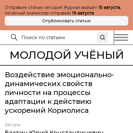
Отправьте статью сегодня! Журнал выйдет
15 августа
,
печатный экземпляр отправим
19 августа
Опубликовать статью
МОЛОДОЙ УЧЁНЫЙ
Воздействие эмоционально-
динамических свойств
личности на процессы
адаптации к действию
ускорений Кориолиса
Авторы
Бахтин Юрий Константинович
,