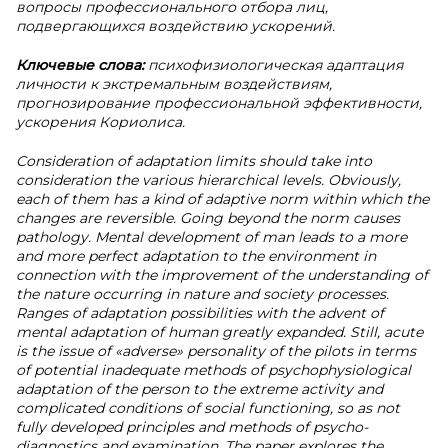
вопросы профессионального отбора лиц,
подвергающихся воздействию ускорений.
Ключевые слова:
психофизиологическая адаптация
личности к экстремальным воздействиям,
прогнозирование профессиональной эффективности,
ускорения Кориолиса.
Consideration of adaptation limits should take into
consideration the various hierarchical levels. Obviously,
each of them has a kind of adaptive norm within which the
changes are reversible. Going beyond the norm causes
pathology. Mental development of man leads to a more
and more perfect adaptation to the environment in
connection with the improvement of the understanding of
the nature occurring in nature and society processes.
Ranges of adaptation possibilities with the advent of
mental adaptation of human greatly expanded. Still, acute
is the issue of «adverse» personality of the pilots in terms
of potential inadequate methods of psychophysiological
adaptation of the person to the extreme activity and
complicated conditions of social functioning, so as not
fully developed principles and methods of psycho-
diagnostics and examination. The paper explores the