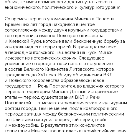
облик, не имея возможности достигнуть высокого
экономического, политического и культурного уровня.
Со времен первого упоминания Минска в Повести
Временных лет город находился в центре
сопротивления между двумя крупными государствами
того времени, а именно Полоцкого княжества
и Киевской Руси, которые вели бесконечную борьбу за
контроль над его территорией. В тринадцатом веке,
в период монгольского нашествия на Русь, Минск
исчезает из исторических хроник. Следующее
упоминание о городе относится к его вступлению
в состав Великого Княжества Литовского, которое
продлилось до XVI века. Ввиду объединения ВКЛ
и Польского Королевства образовалось новое
государство — Речь Посполитая, во владения которого
перешла территория Минска. Данные исторические
этапы — период существования ВКЛ и Речи
Посполитой — отмечаются экономическим и культурным
ростом города. Тем не менее, после краткосрочного
периода затишья между бесконечными политическими
конфликтами наступил очередной период войн
и междоусобиц. В результате этих конфликтов
территория Минска превратилась в периферийную зону