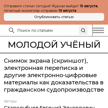
Отправьте статью сегодня! Журнал выйдет
15 августа
,
печатный экземпляр отправим
19 августа
Опубликовать статью
МОЛОДОЙ УЧЁНЫЙ
Снимок экрана (скриншот),
электронная переписка и
другие электронно-цифровые
материалы как доказательства в
гражданском судопроизводстве
Авторы
Стародубцев Евгений Эдуардович
,