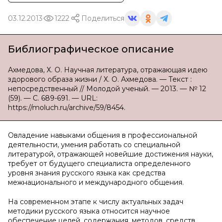
03.12.2013
1222
Поделиться
Библиографическое описание
Ахмедова, Х. О. Научная литература, отражающая идею
здорового образа жизни / Х. О. Ахмедова. — Текст :
непосредственный // Молодой ученый. — 2013. — № 12
(59). — С. 689-691. — URL:
https://moluch.ru/archive/59/8454.
Овладение навыками общения в профессиональной
деятельности, умения работать со специальной
литературой, отражающей новейшие достижения науки,
требует от будущего специалиста определенного
уровня знания русского языка как средства
межнационального и международного общения.
На современном этапе к числу актуальных задач
методики русского языка относится научное
обеспечение целей, содержания, методов, средств