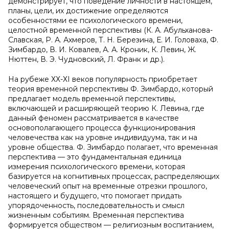
демонстрирует, что поведение личности в настоящем,
планы, цели, их достижение определяются
особенностями ее психологического времени,
целостной временной перспективы (К. А. Абульханова-
Славская, Р. А. Ахмеров, Т. Н. Березина, Е. И. Головаха, Ф.
Зимбардо, В. И. Ковалев, А. А. Кроник, К. Левин, Ж.
Нюттен, В. Э. Чудновский, Л. Франк и др.).
На рубеже ХХ-ХI веков популярность приобретает
теория временной перспективы Ф. Зимбардо, который
предлагает модель временной перспективы,
включающей и расширяющей теорию К. Левина, где
данный феномен рассматривается в качестве
основополагающего процесса функционирования
человечества как на уровне индивидуума, так и на
уровне общества. Ф. Зимбардо полагает, что временная
перспектива — это фундаментальная единица
измерения психологического времени, которая
базируется на когнитивных процессах, распределяющих
человеческий опыт на временные отрезки прошлого,
настоящего и будущего, что помогает придать
упорядоченность, последовательность и смысл
жизненным событиям. Временная перспектива
формируется обществом — религиозным воспитанием,