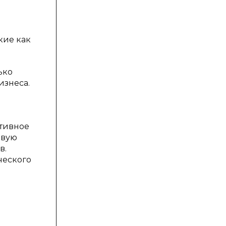
кие как
ько
изнеса.
тивное
евую
в.
ческого