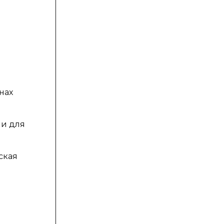
нах
ии для
ская