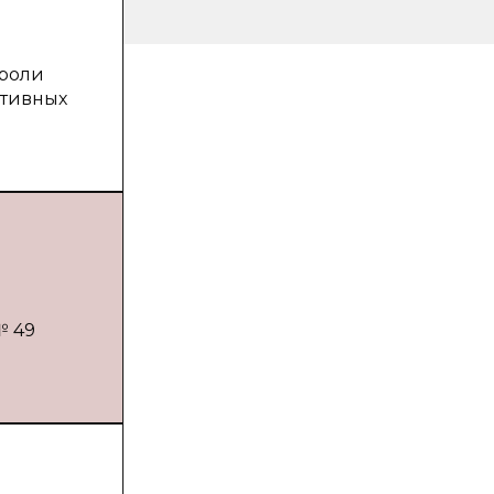
 роли
нтивных
№ 49