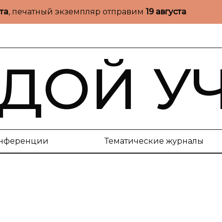
ста
, печатный экземпляр отправим
19 августа
ДОЙ У
нференции
Тематические журналы