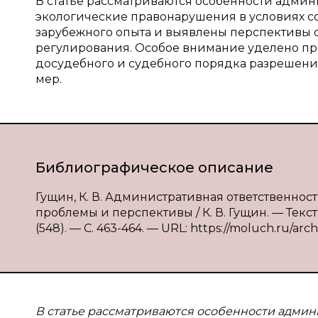
В статье рассматриваются особенности админ
экологические правонарушения в условиях с
зарубежного опыта и выявлены перспективы 
регулирования. Особое внимание уделено п
досудебного и судебного порядка разрешени
мер.
Библиографическое описание
Гущин, К. В. Административная ответственно
проблемы и перспективы / К. В. Гущин. — Текс
(548). — С. 463-464. — URL: https://moluch.ru/arc
В статье рассматриваются особенности админ