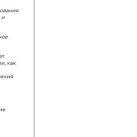
ования.
 и
кое
ет
и, как
шения
ие