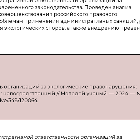
истративной ответственности организаций за
овременного законодательства. Проведен анализ
совершенствования российского правового
роблемам применения административных санкций,
я экологических споров, а также внедрению преве
сть организаций за экологические правонарушения:
т : непосредственный // Молодой ученый. — 2024. — 
hive/548/120064.
истративной ответственности организаций за