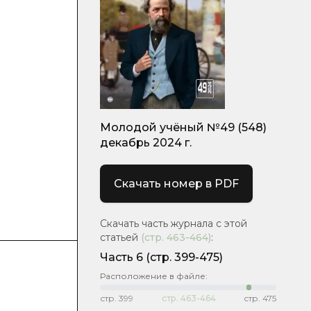
Молодой учёный №49 (548)
декабрь 2024 г.
Скачать номер в PDF
Скачать часть журнала с этой
статьей
(стр.
463-464
)
:
Часть 6
(стр. 399-475)
Расположение в файле:
стр.
399
стр.
463-464
стр.
475