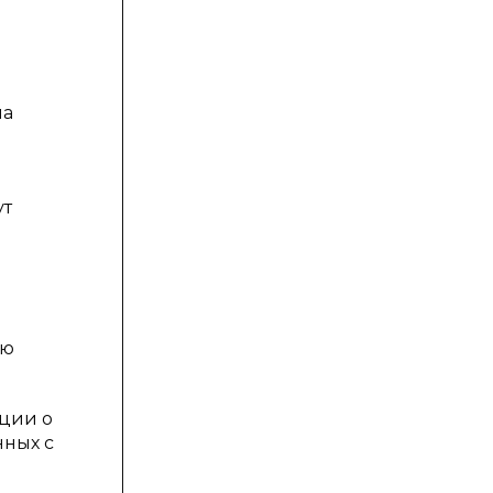
ла
ут
ую
ции о
нных с