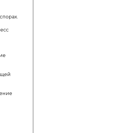
спорах.
цесс
ие
ющей
жение