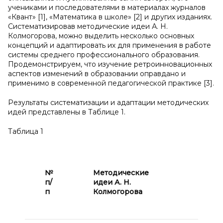
учениками и последователями в материалах журналов
«Квант» [1], «Математика в школе» [2] и других изданиях.
Систематизировав методические идеи А. Н.
Колмогорова, можно выделить несколько основных
концепций и адаптировать их для применения в работе
системы среднего профессионального образования.
Продемонстрируем, что изучение ретроинновационных
аспектов изменений в образовании оправдано и
применимо в современной педагогической практике [3].
Результаты систематизации и адаптации методических
идей представлены в Таблице 1.
Таблица 1
Адап
для 
№
Методические
совр
п/
идеи
А.
Н.
сист
п
Колмогорова
проф
обра