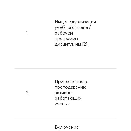
Выпо
корр
рабо
Индивидуализация
проф
учебного плана /
дисц
1
рабочей
отно
программы
треб
дисциплины [2]
меня
труда
поте
рабо
Прив
Привлечение к
преп
преподаванию
пред
2
активно
произ
работающих
практ
ученых
поте
рабо
Испо
Включение
каче