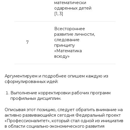
математически
турн
одаренных детей
[1, 3]
Всестороннее
Форм
развитие личности,
проф
следование
подх
7
принципу
задач
«Математика
сфер
всюду»
деят
Аргументируем и подробнее опишем каждую из
сформулированных идей:
Выполнение корректировки рабочих программ
профильных дисциплин.
Описывая этот позицию, следует обратить внимание на
активно развивающийся сегодня Федеральный проект
«Профессионалитет», который стал одной из инициатив
в области социально-экономического развития