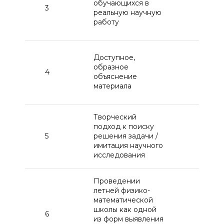
обучающихся в
3
зада
реальную научную
прои
работу
зада
Выпо
Доступное,
зада
образное
4
преп
объяснение
демо
материала
проц
Творческий
Иниц
подход к поиску
само
5
решения задачи /
поис
имитация научного
реше
исследования
кажд
Проведении
летней физико-
Пров
математической
студе
школы как одной
6
заоч
из форм выявления
(дис