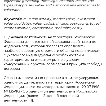
legislation governing these legal relations, defines the
types of appraised value, and also considers approaches to
valuation.
Keywords:
valuation activity, market value, investment
value, liquidation value, cadastral value, approaches to real
estate valuation, comparative, profitable, costly.
Оценочная деятельность на территории Российской
Федерации является важной составляющей на рынке
недвижимости, которая позволяет определить
наиболее вероятную стоимости объекта недвижимости
с учетом его индивидуальных особенностей и
характеристик на открытом рынке в условия
конкуренции и с учетом соблюдения принципа свободы
договора.
Основным нормативно-правовым актом, регулирующим
оценочную деятельность на территории Российской
Федерации, является Федеральный закон от 29.07.1998
№ 135-ФЗ «Об оценочной деятельности в Российской
Федерации» (далее — Закон об оценочной
деятельности) [1].