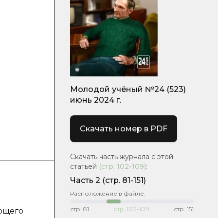
Молодой учёный №24 (523)
июнь 2024 г.
Скачать номер в PDF
Скачать часть журнала с этой
статьей
(стр.
102-109
)
:
Часть 2
(стр. 81-151)
Расположение в файле:
стр.
81
стр.
102-109
стр.
151
яющего