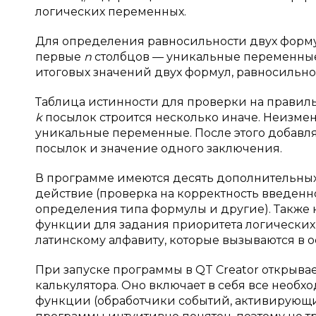
логических переменных.
Для определения равносильности двух форму
первые
n
столбцов — уникальные переменные,
итоговых значений двух формул, равносильно
Таблица истинности для проверки на правиль
k
посылок строится несколько иначе. Неизм
уникальные переменные. После этого добавл
посылок и значение одного заключения.
В программе имеются десять дополнительных 
действие (проверка на корректность введен
определения типа формулы и другие). Также
функции для задания приоритета логических
латинскому алфавиту, которые вызываются в 
При запуске программы в QT Creator открыва
калькулятора. Оно включает в себя все нео
функции (обработчики событий, активирующи