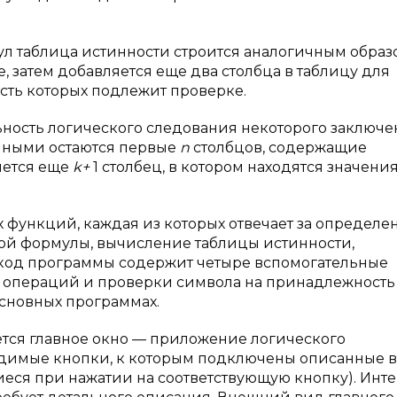
л таблица истинности строится аналогичным образ
 затем добавляется еще два столбца в таблицу для
сть которых подлежит проверке.
ность логического следования некоторого заключе
енными остаются первые
n
столбцов, содержащие
яется еще
k+
1 столбец, в котором находятся значени
функций, каждая из которых отвечает за определе
ной формулы, вычисление таблицы истинности,
 код программы содержит четыре вспомогательные
 операций и проверки символа на принадлежность
основных программах.
ется главное окно — приложение логического
бходимые кнопки, к которым подключены описанные 
еся при нажатии на соответствующую кнопку). Инт