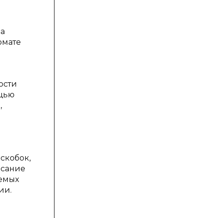
за
рмате
ости
ощью
,
скобок,
исание
аемых
ии.