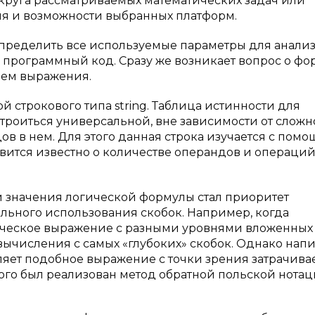
круга рассматриваемых математических задач или
я и возможности выбранных платформ.
пределить все используемые параметры для анали
 программный код. Сразу же возникает вопрос о фо
лем выражения.
 строкового типа string. Таблица истинности для
роиться универсальной, вне зависимости от сложн
в в нем. Для этого данная строка изучается с пом
вится известно о количестве операндов и операций
 значения логической формулы стал приоритет
льного использования скобок. Например, когда
ическое выражение с разными уровнями вложенных 
 вычисления с самых «глубоких» скобок. Однако нап
ляет подобное выражение с точки зрения затрачив
этого был реализован метод обратной польской нотац