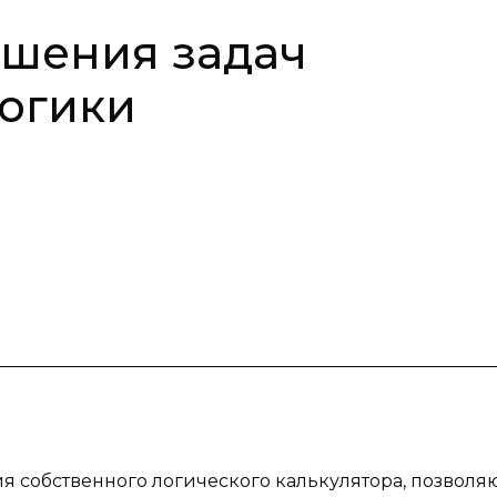
ешения задач
огики
ия собственного логического калькулятора, позвол