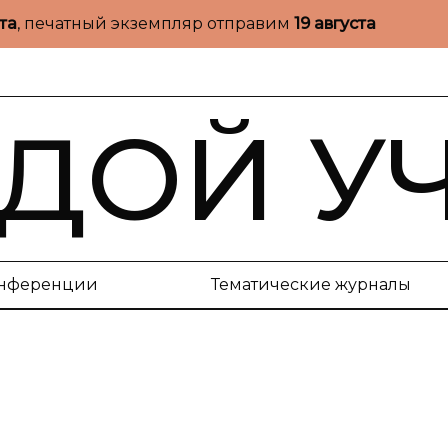
ста
, печатный экземпляр отправим
19 августа
ДОЙ У
нференции
Тематические журналы