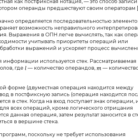
стная как постфиксная нотация, — это способ записи
отором операнды предшествуют своим операторам [
чно определяется последовательностью элементов
страняет возможность неправильного интерпретиро
я. Выражения в ОПН легче вычислять, так как опе
бходимости учитывать приоритеты операций или
 обработки выражений и ускоряет процесс вычислен
 информации используется стек. Рассматриваемая
олов, где
— количество операндов,
— количеств
ой форме (двуместная операция находится между
евод в постфиксную запись (операция находится пос
ся в стек. Когда на вход поступает знак операции, и
для всех операций, кроме логического отрицания
я данная операция, затем результат заносится в ст
ться в вершине стека.
рограмм, поскольку не требует использования