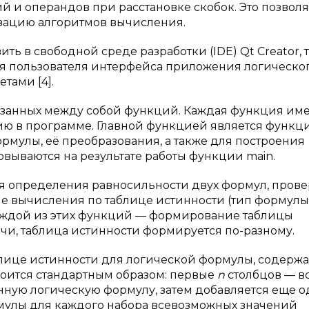
й и операндов при расстановке скобок. Это позволя
изацию алгоритмов вычисления.
 в свободной среде разработки (IDE) Qt Creator, т
ля пользователя интерфейса приложения логическо
тами [4].
язанных между собой функций. Каждая функция име
ию в программе. Главной функцией является функц
рмулы, её преобразования, а также для построения
вываются на результате работы функции main.
 определения равносильности двух формул, прове
е вычисления по таблице истинности (тип формулы
аждой из этих функций — формирование таблицы
дачи, таблица истинности формируется по-разному.
блице истинности для логической формулы, содер
оится стандартным образом: первые
n
столбцов — в
ную логическую формулу, затем добавляется еще 
мулы для каждого набора всевозможных значений