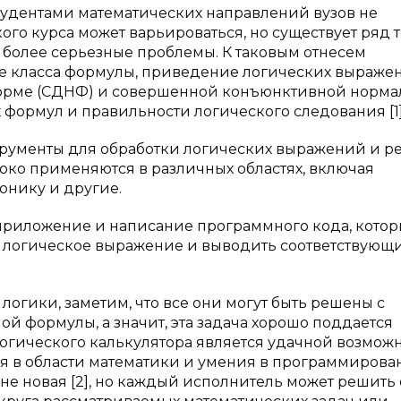
тудентами математических направлений вузов не
ого курса может варьироваться, но существует ряд 
ь более серьезные проблемы. К таковым отнесем
е класса формулы, приведение логических выраже
рме (СДНФ) и совершенной конъюнктивной норма
 формул и правильности логического следования [1]
рументы для обработки логических выражений и 
роко применяются в различных областях, включая
онику и другие.
 приложение и написание программного кода, кото
м логическое выражение и выводить соответствующ
огики, заметим, что все они могут быть решены с
й формулы, а значит, эта задача хорошо поддается
логического калькулятора является удачной возмож
я в области математики и умения в программирова
не новая [2], но каждый исполнитель может решить 