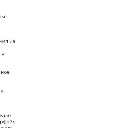
ом:
ния из
я
k
нное
 к
выше
ерфейс