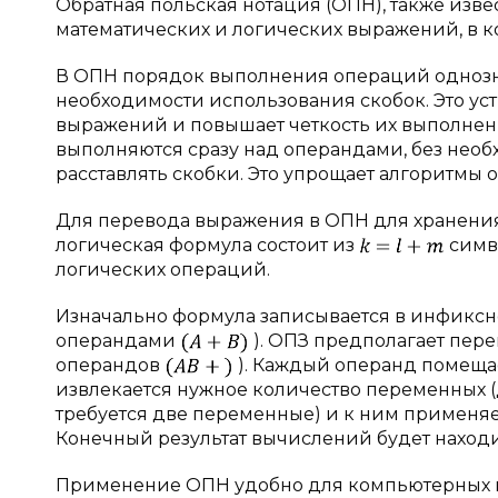
Обратная польская нотация (ОПН), также изве
математических и логических выражений, в к
В ОПН порядок выполнения операций однозна
необходимости использования скобок. Это у
выражений и повышает четкость их выполнени
выполняются сразу над операндами, без нео
расставлять скобки. Это упрощает алгоритмы
Для перевода выражения в ОПН для хранения
логическая формула состоит из
симв
логических операций.
Изначально формула записывается в инфиксн
операндами
). ОПЗ предполагает пер
операндов
). Каждый операнд помещает
извлекается нужное количество переменных (
требуется две переменные) и к ним применяетс
Конечный результат вычислений будет находи
Применение ОПН удобно для компьютерных п