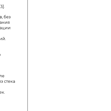
3].
, без
вания
рации
ий.
о
ле
з стека
ек.