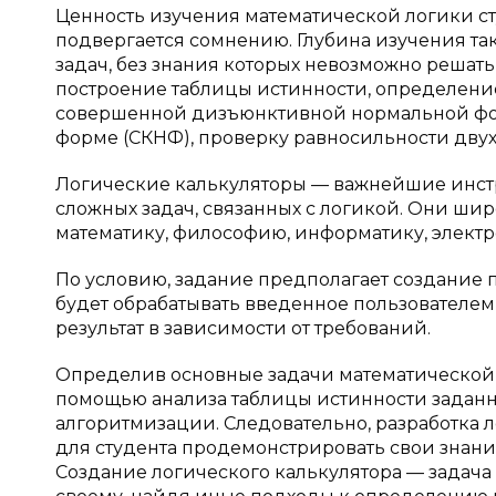
Ценность изучения математической логики с
подвергается сомнению. Глубина изучения так
задач, без знания которых невозможно решат
построение таблицы истинности, определени
совершенной дизъюнктивной нормальной фо
форме (СКНФ), проверку равносильности двух
Логические калькуляторы — важнейшие инст
сложных задач, связанных с логикой. Они ши
математику, философию, информатику, электр
По условию, задание предполагает создание
будет обрабатывать введенное пользователе
результат в зависимости от требований.
Определив основные задачи математической л
помощью анализа таблицы истинности заданно
алгоритмизации. Следовательно, разработка 
для студента продемонстрировать свои знани
Создание логического калькулятора — задача 