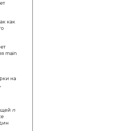
ет
ак как
го
ет
ия main
рки на
,
жащей
n
се
один