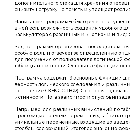
дополнительного стека для хранения операци
снизить нагрузку на память и упрощает реал
Написание программы было решено осуществить
в ней есть возможность создания удобного д
калькулятора с различными кнопками и видже
Код программы организован посредством св
особую роль и отвечает за определенную опц
для получения от пользователя логической фо
таблицы истинности. Остальные функции осно
Программа содержит 3 основные функции для
верность логического следования и различны
построение СКНФ, СДНФ). Основная задача к
истинности. Но, в зависимости от условия за
Например, для различных вычислений по та
пропозициональных переменных, таблица стр
уникальные переменные, входящие во введен
столбец, содержащий итоговое значение фор