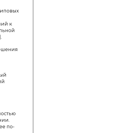
типовых
ний к
льной
.
решения
рый
ий
ностью
нии.
ее по-