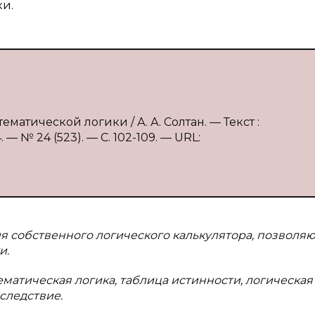
ки.
матической логики / А. А. Солтан. — Текст :
 № 24 (523). — С. 102-109. — URL:
ия собственного логического калькулятора, позволя
и.
ематическая логика, таблица истинности, логическая
следствие.