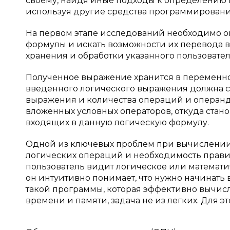
своему, найдя иные подходы к определению 
используя другие средства программировани
На первом этапе исследований необходимо о
формулы и искать возможности их перевода в
хранения и обработки указанного пользовате
Полученное выражение хранится в переменной
введенного логического выражения должна ст
выражения и количества операций и операндо
вложенных условных операторов, откуда стано
входящих в данную логическую формулу.
Одной из ключевых проблем при вычислении
логических операций и необходимость прави
пользователь видит логическое или математ
он интуитивно понимает, что нужно начинать
такой программы, которая эффективно вычис
времени и памяти, задача не из легких. Для 