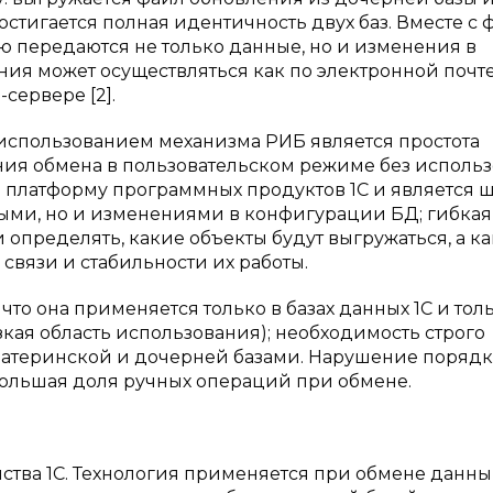
остигается полная идентичность двух баз. Вместе с
 передаются не только данные, но и изменения в
я может осуществляться как по электронной почте,
сервере [2].
использованием механизма РИБ является простота
ия обмена в пользовательском режиме без исполь
в платформу программных продуктов 1С и является 
ными, но и изменениями в конфигурации БД; гибкая
определять, какие объекты будут выгружаться, а к
 связи и стабильности их работы.
что она применяется только в базах данных 1С и толь
ая область использования); необходимость строго
атеринской и дочерней базами. Нарушение порядк
большая доля ручных операций при обмене.
ства 1С. Технология применяется при обмене данн