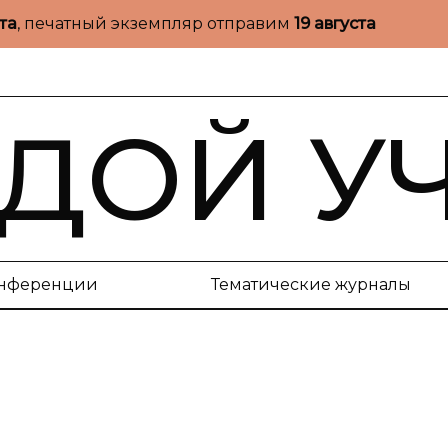
ста
, печатный экземпляр отправим
19 августа
ДОЙ У
нференции
Тематические журналы