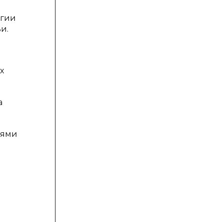
огии
и.
х
а
иями