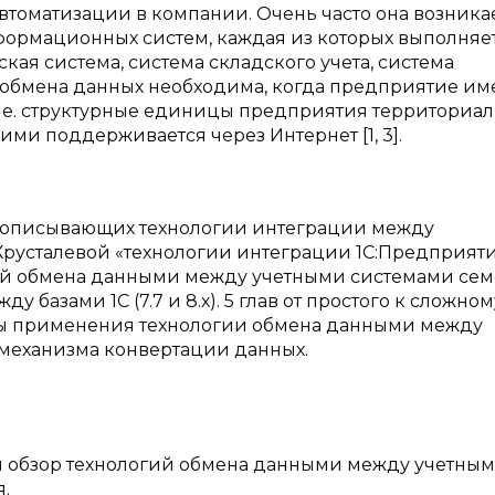
втоматизации в компании. Очень часто она возникае
формационных систем, каждая из которых выполняе
кая система, система складского учета, система
 обмена данных необходима, когда предприятие им
. е. структурные единицы предприятия территориа
ими поддерживается через Интернет [1, 3].
й, описывающих технологии интеграции между
русталевой «технологии интеграции 1С:Предприяти
ий обмена данными между учетными системами сем
у базами 1С (7.7 и 8.х). 5 глав от простого к сложному
ры применения технологии обмена данными между
механизма конвертации данных.
й обзор технологий обмена данными между учетны
.