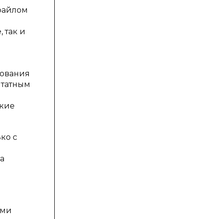
 файлом
 так и
зования
штатным
акие
ко с
а
ыми