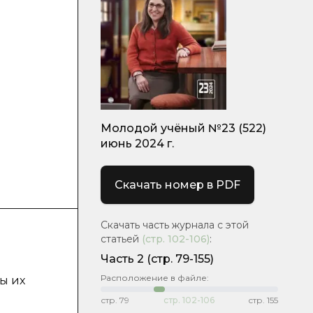
Молодой учёный №23 (522)
июнь 2024 г.
Скачать номер в PDF
Скачать часть журнала с этой
статьей
(стр.
102-106
)
:
Часть 2
(стр. 79-155)
Расположение в файле:
ы их
стр.
79
стр.
102-106
стр.
155