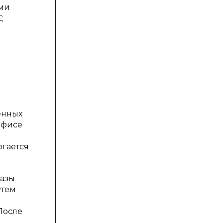
ыми
;
енных
офисе
ргается
базы
утем
После
и