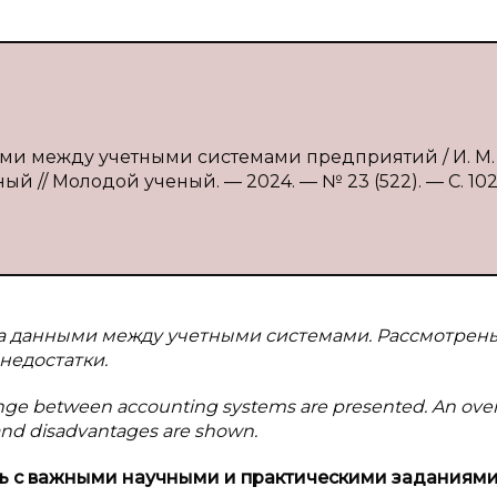
ыми между учетными системами предприятий / И. М.
ый // Молодой ученый. — 2024. — № 23 (522). — С. 102
на данными между учетными системами. Рассмотрены
недостатки.
hange between accounting systems are presented. An ove
s and disadvantages are shown.
ь с
важными научными и
практическими заданиям