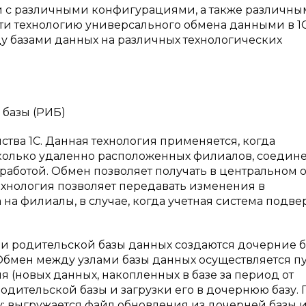
и с различными конфигурациями, а также различн
и технологию универсального обмена данными в 1С
 базами данных на различных технологических
базы (РИБ)
тва 1С. Данная технология применяется, когда
колько удаленно расположенных филиалов, соедин
работой. Обмен позволяет получать в центральном 
хнология позволяет передавать изменения в
на филиалы, в случае, когда учетная система подве
ании родительской базы данных создаются дочерние 
Обмен между узлами базы данных осуществляется п
 (новых данных, накопленных в базе за период от
одительской базы и загрузки его в дочернюю базу. 
у: выгружается файл обновления из дочерней базы 