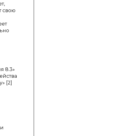
т,
т свою
еет
льно
я 8.3»
ейства
» [2]
ми