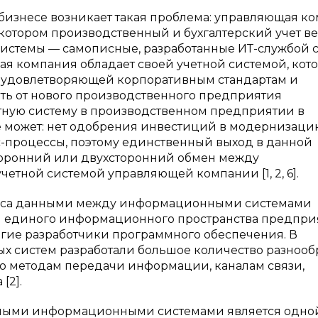
 бизнесе возникает такая проблема: управляющая к
котором производственный и бухгалтерский учет ве
 системы — самописные, разработанные ИТ-службой 
я компания обладает своей учетной системой, кот
, удовлетворяющей корпоративным стандартам и
ать от нового производственного предприятия
етную систему в производственном предприятии в
 может: нет одобрения инвестиций в модернизаци
-процессы, поэтому единственный выход в данной
торонний или двухсторонний обмен между
етной системой управляющей компании [1, 2, 6].
носа данными между информационными системами
ии единого информационного пространства предпри
ие разработчики программного обеспечения. В
 систем разработали большое количество разнооб
о методам передачи информации, каналам связи,
[2].
ными информационными системами является одно