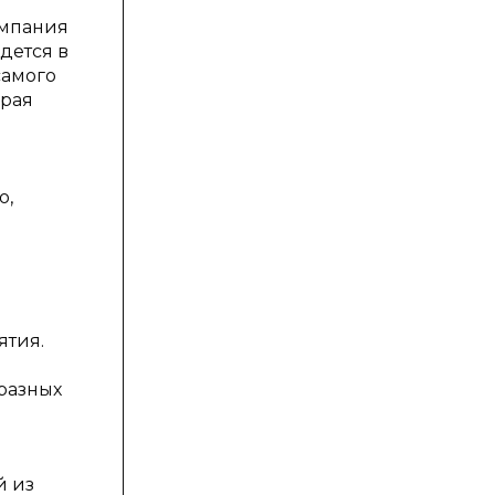
омпания
дется в
самого
орая
ю,
ятия.
разных
й из