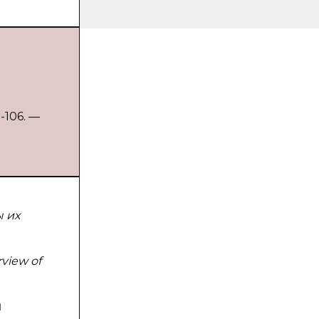
-106. —
 их
rview of
и