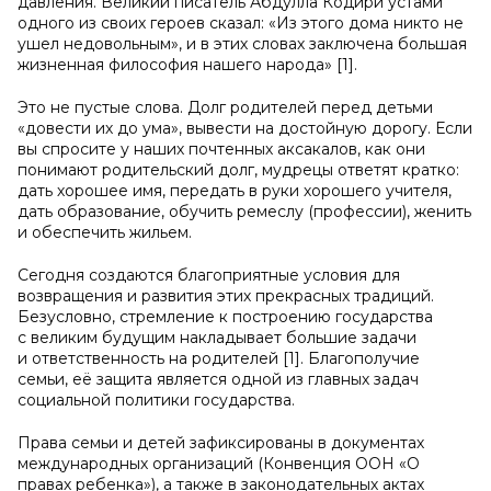
давления. Великий писатель Абдулла Кодири устами
одного из своих героев сказал: «Из этого дома никто не
ушел недовольным», и в этих словах заключена большая
жизненная философия нашего народа» [1].
Это не пустые слова. Долг родителей перед детьми
«довести их до ума», вывести на достойную дорогу. Если
вы спросите у наших почтенных аксакалов, как они
понимают родительский долг, мудрецы ответят кратко:
дать хорошее имя, передать в руки хорошего учителя,
дать образование, обучить ремеслу (профессии), женить
и обеспечить жильем.
Сегодня создаются благоприятные условия для
возвращения и развития этих прекрасных традиций.
Безусловно, стремление к построению государства
с великим будущим накладывает большие задачи
и ответственность на родителей [1]. Благополучие
семьи, её защита является одной из главных задач
социальной политики государства.
Права семьи и детей зафиксированы в документах
международных организаций (Конвенция ООН «О
правах ребенка»), а также в законодательных актах