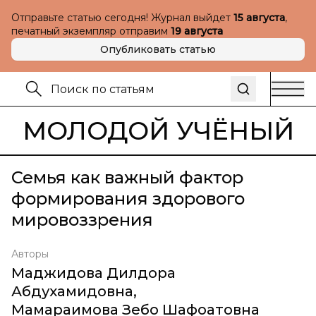
Отправьте статью сегодня! Журнал выйдет
15 августа
,
печатный экземпляр отправим
19 августа
Опубликовать статью
МОЛОДОЙ УЧЁНЫЙ
Семья как важный фактор
формирования здорового
мировоззрения
Авторы
Маджидова Дилдора
Абдухамидовна
,
Мамараимова Зебо Шафоатовна