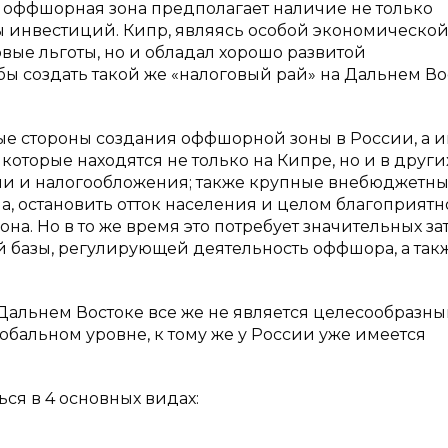
ь оффшорная зона предполагает наличие не только
ты инвестиций. Кипр, являясь особой экономической
вые льготы, но и обладал хорошо развитой
ы создать такой же «налоговый рай» на Дальнем Во
ые стороны создания оффшорной зоны в России, а и
 которые находятся не только на Кипре, но и в други
ии и налогообложения; также крупные внебюджетн
, остановить отток населения и целом благоприятн
на. Но в то же время это потребует значительных за
 базы, регулирующей деятельность оффшора, а так
Дальнем Востоке все же не является целесообразны
обальном уровне, к тому же у России уже имеется
ся в 4 основных видах: