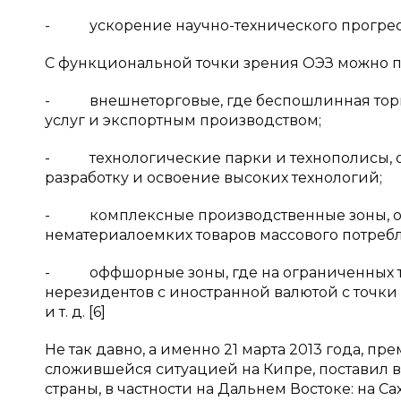
- ускорение научно-технического прогресса
С функциональной точки зрения ОЭЗ можно п
- внешнеторговые, где беспошлинная торгов
услуг и экспортным производством;
- технологические парки и технополисы, 
разработку и освоение высоких технологий;
- комплексные производственные зоны, ор
нематериалоемких товаров массового потребл
- оффшорные зоны, где на ограниченных те
нерезидентов с иностранной валютой с точки
и т. д. [6]
Не так давно, а именно 21 марта 2013 года, п
сложившейся ситуацией на Кипре, поставил 
страны, в частности на Дальнем Востоке: на 