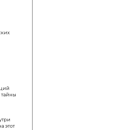
ских
аций
 тайны
утри
а этот