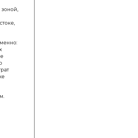
 зоной,
стоке,
менно:
х
ые
о
трат
же
м.