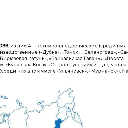
 ОЭЗ
, из них: 4 — технико-внедренческие (среди них
зводственные («Дубна», «Томск», «Зеленоград», «Сан
Бирюзовая Катунь», «Байкальская Гавань», «Ворота
 «Куршская Коса», «Остров Русский» и т. д.), 3 зоны
среди них в том числе «Ульяновск», «Мурманск»). На 
.