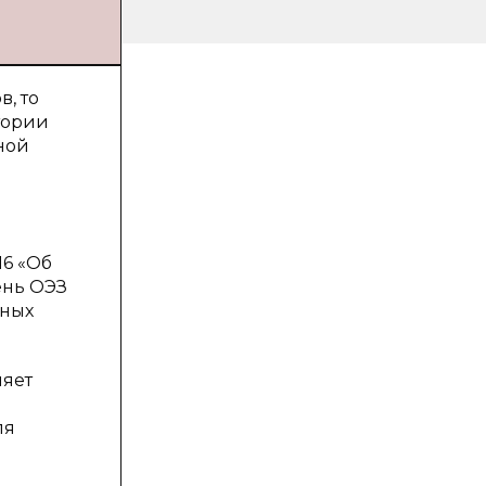
, то
тории
ной
16 «Об
ень ОЭЗ
дных
ляет
и
ля