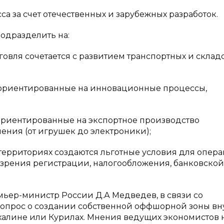
 за счет отечественных и зарубежных разработок.
одразделить на:
ля сочетается с развитием транспортных и склад
ориентированные на инновационные процессы,
иентированные на экспортное производство
ения (от игрушек до электроники);
рриториях создаются льготные условия для опер
 зрения регистрации, налогообложения, банковской
ремьер-министр России Д.А Медведев, в связи со
вопрос о создании собственной оффшорной зоны вн
Сахалине или Курилах. Мнения ведущих экономистов н