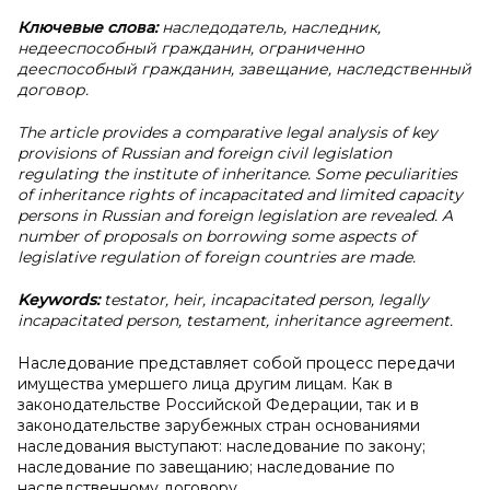
Ключевые слова:
наследодатель, наследник,
недееспособный гражданин, ограниченно
дееспособный гражданин, завещание, наследственный
договор.
The article provides a comparative legal analysis of key
provisions of Russian and foreign civil legislation
regulating the institute of inheritance. Some peculiarities
of inheritance rights of incapacitated and limited capacity
persons in Russian and foreign legislation are revealed. A
number of proposals on borrowing some aspects of
legislative regulation of foreign countries are made.
Keywords:
testator, heir, incapacitated person, legally
incapacitated person, testament, inheritance agreement.
Наследование представляет собой процесс передачи
имущества умершего лица другим лицам. Как в
законодательстве Российской Федерации, так и в
законодательстве зарубежных стран основаниями
наследования выступают: наследование по закону;
наследование по завещанию; наследование по
наследственному договору.