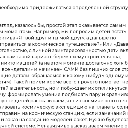
необходимо придерживаться определенной структу
взгляд, казалось бы, простой этап оказывается самым
м моментом». Например, мы попросим детей встать 
тива «Я твой друг и ты мой друг», а дальше по
 отправиться в космическое путешествие?» Или «Дав
с готовностью, с личной заинтересованностью дети вк
как вам такой вариант: берем схему строительства,
никто из детей (а на этом моменте достаточно хотя 
е все «детали» и начинаем САМИ без лишних слов ст
ающие детали, обращаемся к какому-нибудь одному 
тям). Такой приём кроме всего прочего помогает не
ей в деятельность, но и побуждает их откликнуться
ачу: формировать умение подбирать пару и сравнив
руппе детей рассказываем, что из космического цен
анизовать космическую экспедицию на планеты сол
отправим на космическую станцию, если замечаний 
й заказ на создание моделей ракет. Нужно будет со
нечной системе. Ненавязчиво высказываем мнение о 