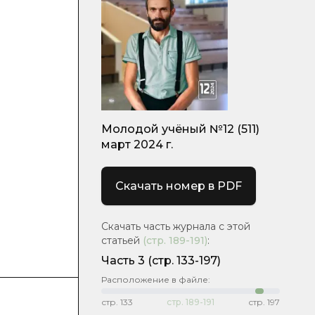
Молодой учёный №12 (511)
март 2024 г.
Скачать номер в PDF
Скачать часть журнала с этой
статьей
(стр.
189-191
)
:
Часть 3
(стр. 133-197)
Расположение в файле:
стр.
133
стр.
189-191
стр.
197