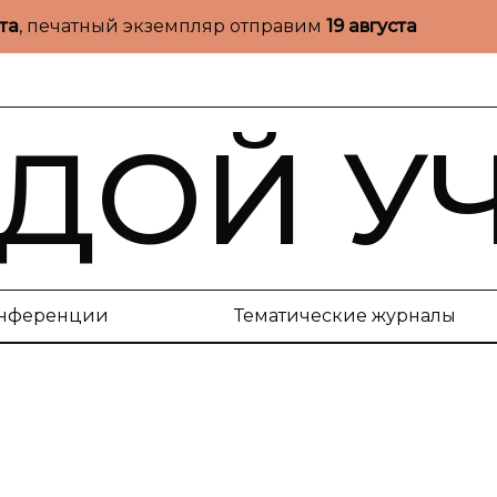
ста
, печатный экземпляр отправим
19 августа
ДОЙ У
нференции
Тематические журналы