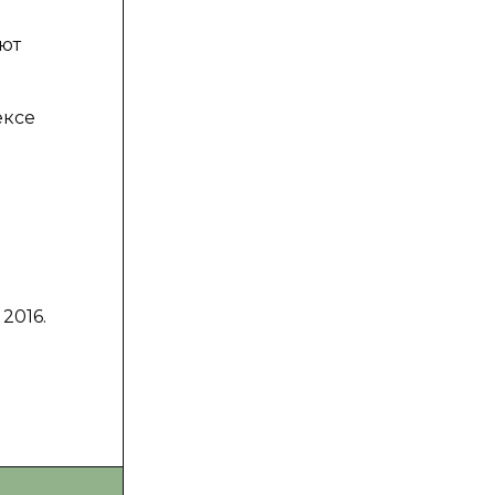
ют
ы
ексе
2016.