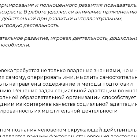
ормирования и полноценного развития познаватель
возраста. В работе уделяется внимание применению
я действенной при развитии интеллектуальных,
игровую деятельность.
ательное развитие, игровая деятельность, дошкольн
пособности.
ека требуется не только владение знаниями, но и 
я самому, оперировать ими, мыслить самостоятель
быть направлены содержание и методы подготовки
ию. Решение задач социальной адаптации во мно
школьной образовательной организации способствует
одним из критериев качества социальной адаптаци
рованность их мыслительной деятельности.
том познания человеком окружающей действитель
 является важным фактором становления всесторо