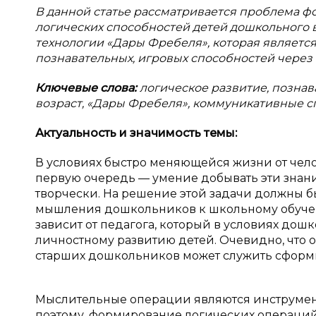
В данной статье рассматривается проблема ф
логических способностей детей дошкольного 
технологии «Дары Фребеля», которая являетс
познавательных, игровых способностей через 
Ключевые слова:
логическое развитие, познав
возраст, «Дары Фребеля», коммуникативные с
Актуальность и
значимость темы:
В условиях быстро меняющейся жизни от челов
первую очередь — умение добывать эти знани
творчески. На решение этой задачи должны 
мышления дошкольников к школьному обучен
зависит от педагога, который в условиях до
личностному развитию детей. Очевидно, что 
старших дошкольников может служить сформи
Мыслительные операции являются инструмен
поэтому, формирование логических операций