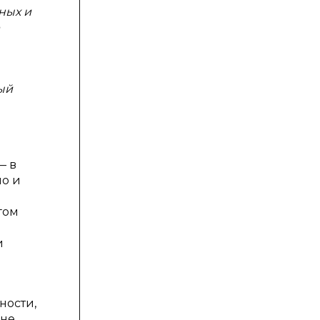
ных и
ый
— в
но и
гом
и
ности,
нне