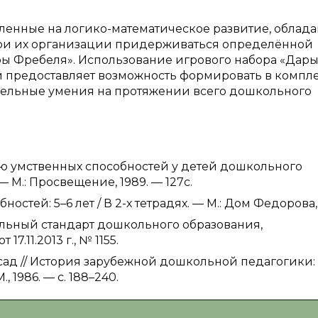
енные на логико-математическое развитие, облада
ри их организации придерживаться определённой
ры Фребеля». Использование игрового набора «Дар
 предоставляет возможность формировать в компл
тельные умения на протяжении всего дошкольного
ию умственных способностей у детей дошкольного
— М.: Просвещение, 1989. — 127с.
остей: 5–6 лет / В 2-х тетрадях. — М.: Дом Федорова, 
льный стандарт дошкольного образования,
11.2013 г., № 1155.
сад // История зарубежной дошкольной педагогики:
, 1986. — с. 188–240.