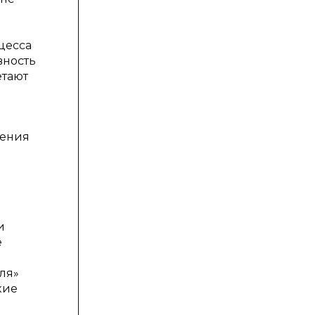
цесса
вность
етают
ления
и
е
ля»
кие