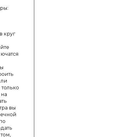
ры:
в круг
айте
лючатся
бы
роить
или
 только
 на
ать
тра вы
нечной
по
здать
том,