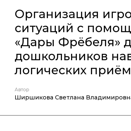
Организация игр
ситуаций с помощ
«Дары Фрёбеля» д
дошкольников на
логических приё
Автор
Ширшикова Светлана Владимировн