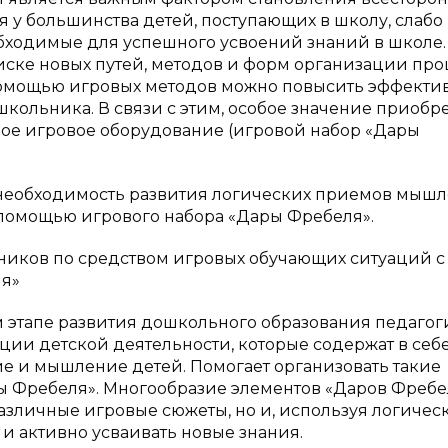
я у большинства детей, поступающих в школу, слабо
ходимые для успешного усвоений знаний в школе.
иске новых путей, методов и форм организации про
 помощью игровых методов можно повысить эффекти
ольника. В связи с этим, особое значение приобр
ое игровое оборудование (игровой набор «Дары
я необходимость развития логических приемов мыш
помощью игрового набора «Дары Фребеля».
ников по средством игровых обучающих ситуаций с
ля»
 этапе развития дошкольного образования педагог
ии детской деятельности, которые содержат в себ
е и мышление детей. Помогает организовать такие
 Фребеля». Многообразие элементов «Даров Фребе
различные игровые сюжеты, но и, используя логичес
и активно усваивать новые знания.