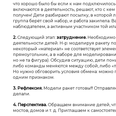
что хорошо было бы если к нам подключилось
включаются в деятельность, решают, кто с кем
получен! Дети разбирают посылку, в которой 
группа берёт свой набор, и работа закипела. 
наблюдателем, а активным участником той ил
2.
Следующий этап:
затруднение.
Необходимо 
деятельности детей. Н-р: моделируя ракету по
некоторый «материал» не соответствует элеме
прямоугольник, а в наборе для моделирования
но не та фигура). Обсудив ситуацию, дети пон
либо команды меняются между собой, либо «п
Но нужно обговорить условия обмена: можно 
одним признаком.
3.
Рефлексия.
Модели ракет готовы!!! Отправл
делали.
4.
Перспектива.
Обращаем внимание детей, что
мостов, домов и т. д. Приглашаем к самостоят