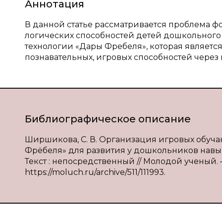
Аннотация
В данной статье рассматривается проблема 
логических способностей детей дошкольного
технологии «Дары Фребеля», которая являетс
познавательных, игровых способностей через 
Библиографическое описание
Ширшикова, С. В. Организация игровых обуч
Фрёбеля» для развития у дошкольников навы
Текст : непосредственный // Молодой ученый. — 2
https://moluch.ru/archive/511/111993.