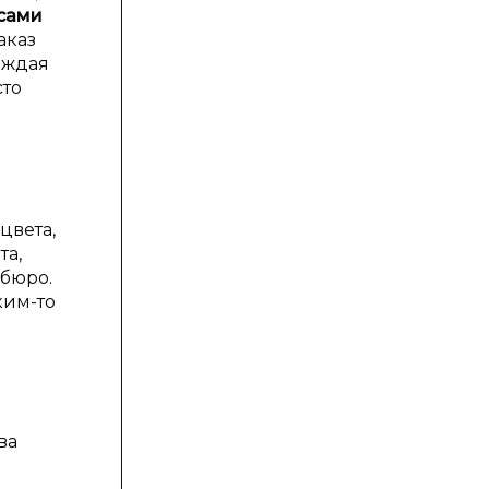
сами
аказ
аждая
сто
цвета,
та,
 бюро.
ким-то
ва