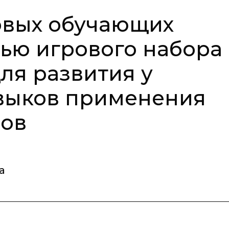
овых обучающих
ью игрового набора
ля развития у
выков применения
мов
а