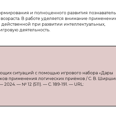
формирования и полноценного развития познавател
 возраста. В работе уделяется внимание применени
я действенной при развитии интеллектуальных,
игровую деятельность.
ающих ситуаций с помощью игрового набора «Дары
ков применения логических приёмов / С. В. Ширши
024. — № 12 (511). — С. 189-191. — URL: