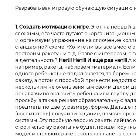
Разрабатывая игровую обучающую ситуацию 
1.
Создать мотивацию к
игре.
Этот, на первый 
сложным, его часто путают с «организационны
и организуем упражнение на сплочение коллек
стандартной схеме: «Хотите ли вы все вместе
построим ракету!» и т. д. Разве с интересом, 
в деятельность?
Нет!!! Нет!!! И
ещё раз нет!!!
А 
например, ракеты, набираем «материал». Если 
одного ребёнка) не подключается, то берем н
ракету, а потом с просьбой принести недост
нескольким не очень занятым своим делом де
ненавязчиво включить ребёнка или группу дет
просьбу, а также решает образовательную зад
предметы по цвету, размеру, форме. Дальше г
(воспитатель) получили задание, помочь орг
системы. Эту пробную версию ракеты сейчас 
строительству ракеты не будет, придёт крупны
модели стольких ракет, сколько планет в сол