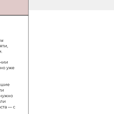
мы
яти,
.
ении
 но уже
йшие
ти
 нужно
чли
ста — с