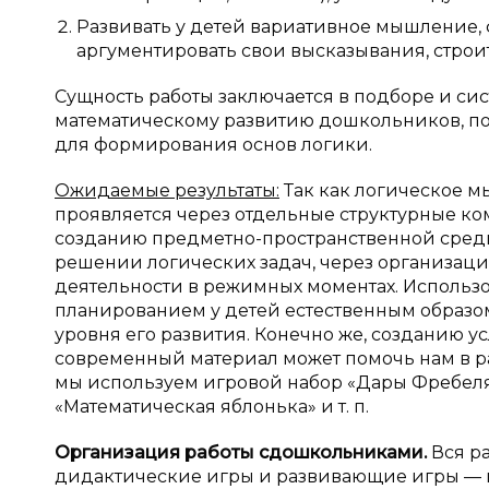
Развивать у детей вариативное мышление, 
аргументировать свои высказывания, стро
Сущность работы заключается в подборе и си
математическому развитию дошкольников, п
для формирования основ логики.
Ожидаемые результаты:
Так как логическое 
проявляется через отдельные структурные ко
созданию предметно-пространственной сред
решении логических задач, через организац
деятельности в режимных моментах. Использо
планированием у детей естественным образо
уровня его развития. Конечно же, созданию у
современный материал может помочь нам в р
мы используем игровой набор «Дары Фребеля»
«Математическая яблонька» и т. п.
Организация работы с
дошкольниками.
Вся р
дидактические игры и развивающие игры — 