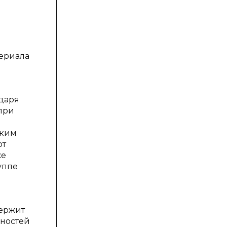
ериала
одаря
при
ским
от
же
уппе
держит
ностей