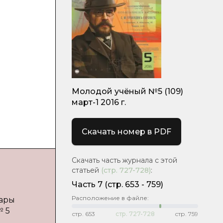
Молодой учёный №5 (109)
март-1 2016 г.
Скачать номер в PDF
Скачать часть журнала с этой
статьей
(стр.
727-728
)
:
Часть 7
(cтр. 653 - 759)
Расположение в файле:
Дары
№ 5
стр.
653
стр.
727-728
стр.
759