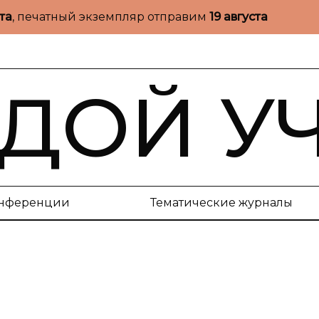
ста
, печатный экземпляр отправим
19 августа
ДОЙ У
нференции
Тематические журналы