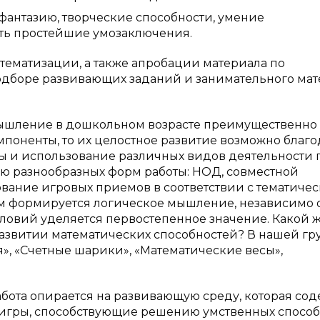
фантазию, творческие способности, умение
ить простейшие умозаключения.
стематизации, а также апробации материала по
одборе развивающих заданий и занимательного мат
мышление в дошкольном возрасте преимущественно
мпоненты, то их целостное развитие возможно благ
ы и использование различных видов деятельности 
ию разнообразных форм работы: НОД, совместной
вание игровых приемов в соответствии с тематиче
м формируется логическое мышление, независимо 
словий уделяется первостепенное значение. Какой 
азвитии математических способностей? В нашей гр
, «Счетные шарики», «Математические весы»,
абота опирается на развивающую среду, которая со
игры, способствующие решению умственных способ