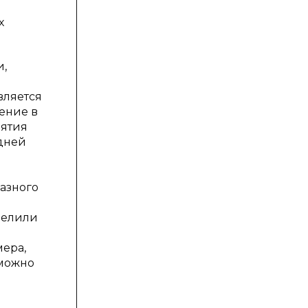
х
и,
вляется
ение в
нятия
 дней
разного
делили
мера,
 можно