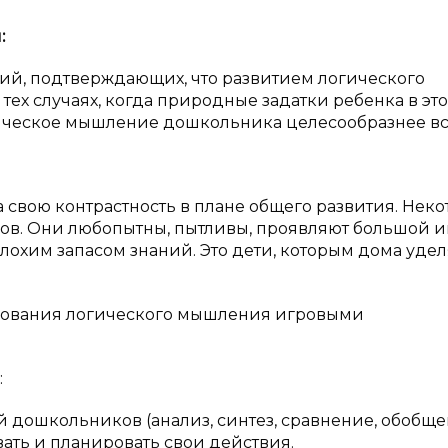
:
ний, подтверждающих, что развитием логического
ех случаях, когда природные задатки ребенка в эт
гическое мышление дошкольника целесообразнее вс
ла свою контрастность в плане общего развития. Нек
ков. Они любопытны, пытливы, проявляют большой и
плохим запасом знаний. Это дети, которым дома удел
рования логического мышления игровыми
:
дошкольников (анализ, синтез, сравнение, обобще
ать и планировать свои действия.