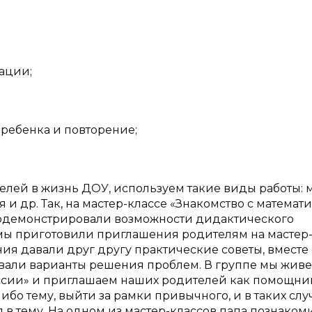
ации;
 ребенка и повторение;
елей в жизнь ДОУ, используем такие виды работы: 
 и др. Так, на мастер-классе «Знакомство с математи
родемонстрировали возможности дидактического
мы приготовили приглашения родителям на мастер-
ия давали друг другу практические советы, вместе 
вали варианты решения проблем. В группе мы жив
сии» и приглашаем наших родителей как помощни
ибо тему, выйти за рамки привычного, и в таких слу
 в тему. На одном из мастер-классов папа познаком