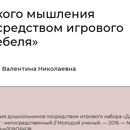
ского мышления
средством игрового
ебеля»
 Валентина Николаевна
ения дошкольников посредством игрового набора «
кст : непосредственный // Молодой ученый. — 2016. — 
hive/109/26408.