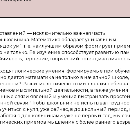
ставлений — исключительно важная часть
дошкольника. Математика обладает уникальным
док ум”, т. е. наилучшим образом формирует прие
 не только. Ее изучение способствует развитию пам
йчивость, терпение, творческий потенциал личности
входят логические умения, формируемые при обуч
но дается математика не только в начальной школе,
ельности? Развитие логического мышления ребенка
емов мыслительной деятельности, а также умения
енные связи явлений и умения выстраивать просте
нной связи. Чтобы школьник не испытывал труднос
 учиться с нуля, уже сейчас, в дошкольный период,
Работая с дошкольниками уже не первый год, мы со
ических приемов мышления с более раннего возра