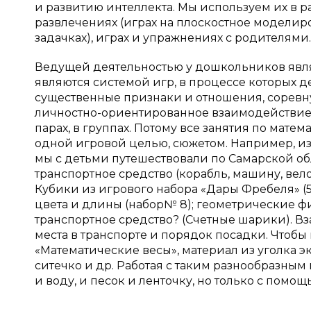
и развитию интеллекта. Мы используем их в 
развлечениях (играх на плоскостное моделиро
задачках), играх и упражнениях с родителями.
Ведущей деятельностью у дошкольников являет
являются системой игр, в процессе которых 
существенные признаки и отношения, соревную
личностно-ориентированное взаимодействие 
парах, в группах. Потому все занятия по мате
одной игровой целью, сюжетом. Например, из
мы с детьми путешествовали по Самарской о
транспортное средство (корабль, машину, вело
Кубики из игрового набора «Дары Фребеля» (5в, 
цвета и длины (набор№ 8); геометрические ф
транспортное средство? (Счетные шарики). В
места в транспорте и порядок посадки. Чтобы
«Математические весы», материал из уголка 
ситечко и др. Работая с таким разнообразным
и воду, и песок и ленточку, но только с пом