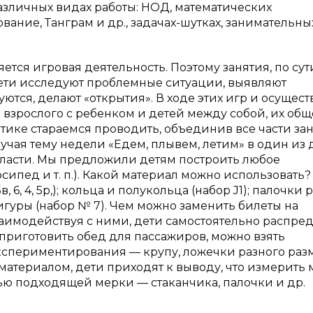
различных видах работы: НОД, математических
вание, Танграм и др., задачах-шутках, занимательны
ся игровая деятельность. Поэтому занятия, по сут
дети исследуют проблемные ситуации, выявляют
тся, делают «открытия». В ходе этих игр и осущест
взрослого с ребенком и детей между собой, их общ
матике стараемся проводить, объединив все части за
учая тему недели «Едем, плывем, летим» в один из
бласти. Мы предложили детям построить любое
сипед и т. п.). Какой материал можно использовать?
6, 4, 5р,); кольца и полукольца (набор J1); палочки 
игуры (набор № 7). Чем можно заменить билеты на
заимодействуя с ними, дети самостоятельно распре
 приготовить обед для пассажиров, можно взять
экспериментирования — крупу, ложечки разного раз
 материалом, дети приходят к выводу, что измерить
ощью подходящей мерки — стаканчика, палочки и др.