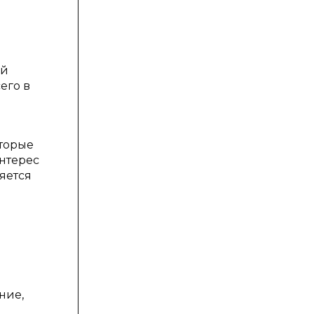
ой
его в
оторые
нтерес
яется
ние,