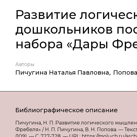
Развитие логиче
дошкольников по
набора «Дары Фр
Авторы
Пичугина Наталья Павловна
,
Попова
Библиографическое описание
Пичугина, Н. П. Развитие логического мышл
Фребеля» / Н. П. Пичугина, В. Н. Попова. — Те
(109). — С. 727-728. — URL: https://moluch.ru/arc