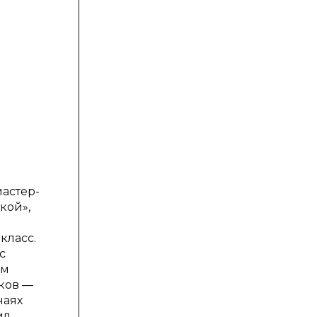
мастер-
кой»,
класс.
с
ем
ков —
чаях
ил