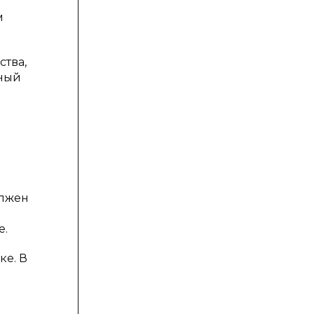
м
ства,
нный
олжен
е.
ке. В