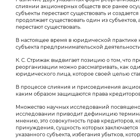
слиянии акционерных обществ все ранее ос
субъекты перестают существовать и создаетс
продолжает существовать один из субъектов, 
перестают существовать.
В настоящее время в юридической практике 
субъекта предпринимательской деятельности 
К. С. Стрижак выдвигает позицию о том, что
реорганизации можно рассматривать, как од
юридического лица, которое своей целью став
В процессе слияния и присоединения акцион
каким образом защищаются права кредиторов
Множество научных исследований посвящено у
исследовании приводит дефиницию термина «
мнению, это совокупность прав кредиторов, 
принуждения, сущность которых заключаетс
указанного субъекта, избегания убытков, кото