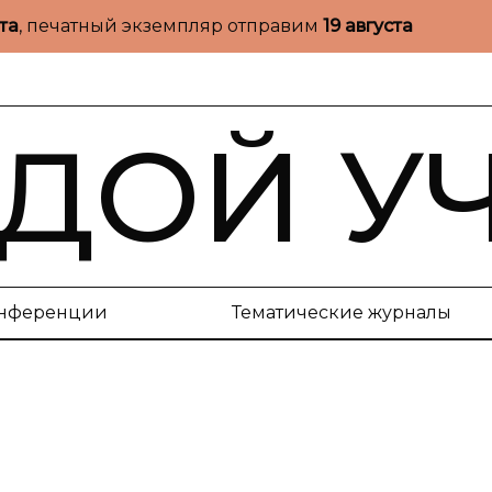
ста
, печатный экземпляр отправим
19 августа
ДОЙ У
нференции
Тематические журналы