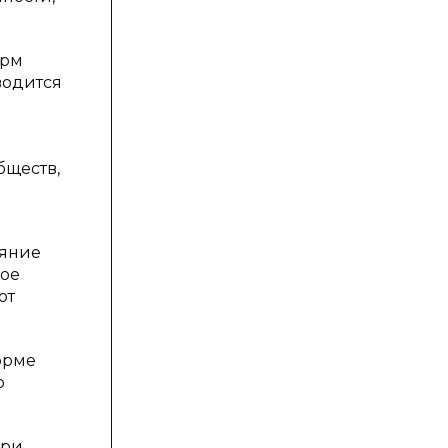
орм
водится
бществ,
ияние
ное
от
орме
о
при