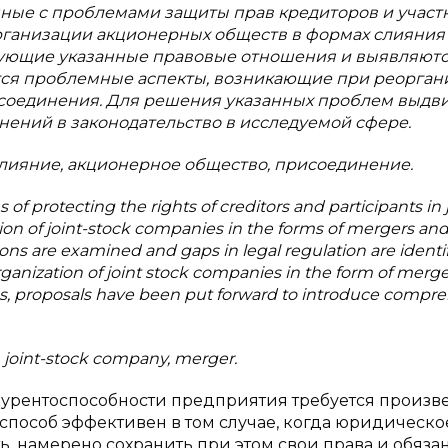
ные с проблемами защиты прав кредиторов и участ
ганизации акционерных обществ в формах слияния
рующие указанные правовые отношения и выявляют
тся проблемные аспекты, возникающие при реорган
соединения. Для решения указанных проблем выдв
ений в законодательство в исследуемой сфере.
слияние, акционерное общество, присоединение.
f protecting the rights of creditors and participants in j
ion of joint-stock companies in the forms of mergers an
ions are examined and gaps in legal regulation are identif
rganization of joint stock companies in the form of merg
ems, proposals have been put forward to introduce compr
n, joint-stock company, merger.
урентоспособности предприятия требуется произв
пособ эффективен в том случае, когда юридическо
ь, намерено сохранить при этом свои права и обяза