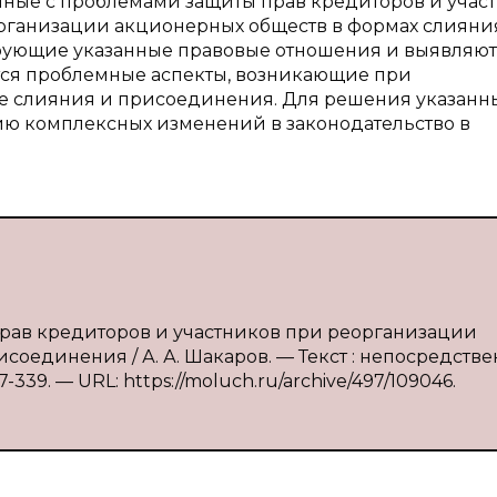
нные с проблемами защиты прав кредиторов и учас
рганизации акционерных обществ в формах слияни
рующие указанные правовые отношения и выявляют
тся проблемные аспекты, возникающие при
е слияния и присоединения. Для решения указанн
ю комплексных изменений в законодательство в
прав кредиторов и участников при реорганизации
оединения / А. А. Шакаров. — Текст : непосредстве
339. — URL: https://moluch.ru/archive/497/109046.