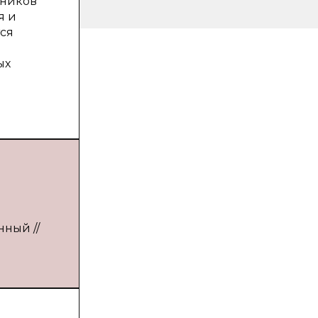
тников
я и
ся
ых
нный //