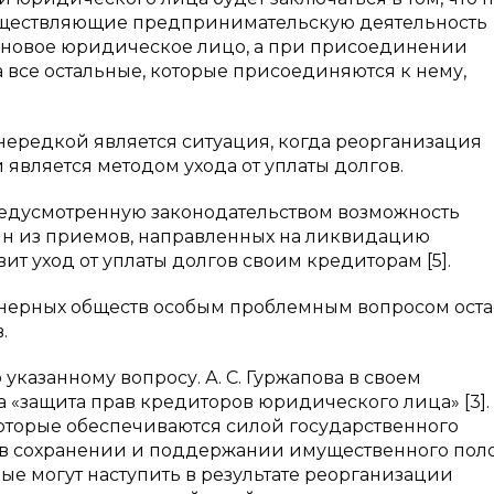
уществляющие предпринимательскую деятельность
я новое юридическое лицо, а при присоединении
а все остальные, которые присоединяются к нему,
нередкой является ситуация, когда реорганизация
является методом ухода от уплаты долгов.
 предусмотренную законодательством возможность
ин из приемов, направленных на ликвидацию
ит уход от уплаты долгов своим кредиторам [5].
ерных обществ особым проблемным вопросом остае
.
казанному вопросу. А. С. Гуржапова в своем
защита прав кредиторов юридического лица» [3]. 
которые обеспечиваются силой государственного
я в сохранении и поддержании имущественного по
рые могут наступить в результате реорганизации