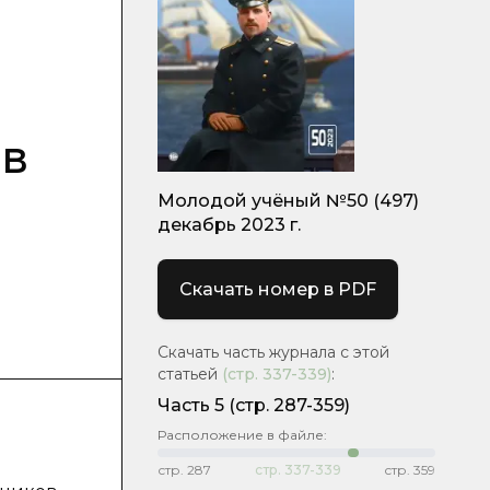
 в
Молодой учёный №50 (497)
декабрь 2023 г.
Скачать номер в PDF
Скачать часть журнала с этой
статьей
(стр.
337-339
)
:
Часть 5
(стр. 287-359)
Расположение в файле:
стр.
287
стр.
337-339
стр.
359