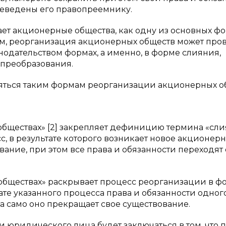
реведены его правопреемнику.
ет акционерные общества, как одну из основных ф
м, реорганизация акционерных обществ может про
одательством формах, а именно, в форме слияния,
преобразования.
ляться таким формам реорганизации акционерных о
 обществах» [2] закрепляет дефиницию термина «сл
, в результате которого возникает новое акционер
вание, при этом все права и обязанности переходят 
 обществах» раскрывает процесс реорганизации в ф
ате указанного процесса права и обязанности одног
а само оно прекращает свое существование.
 юридического лица будет заключаться в том, что 