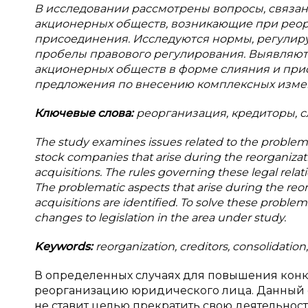
В
исследовании рассмотрены вопросы, связан
акционерных обществ, возникающие при реор
присоединения. Исследуются нормы, регули
пробелы правового регулирования. Выявляю
акционерных обществ в форме слияния и при
предложения по внесению комплексных измен
Ключевые слова:
реорганизация, кредиторы, 
The study examines issues related to the problems o
stock companies that arise during the reorganizat
acquisitions. The rules governing these legal relat
The problematic aspects that arise during the reo
acquisitions are identified. To solve these probl
changes to legislation in the area under study.
Keywords:
reorganization, creditors, consolidatio
В определенных случаях для повышения конк
реорганизацию юридического лица. Данный с
не ставит целью прекратить свою деятельност