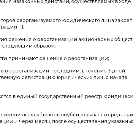
ления незаконных действий, осуществляемых в ходе
иторов реорганизуемого юридического лица закреп
ации [1].
тия решения о реорганизации акционерных общест
 следующим образом:
сти принимают решение о реорганизации;
е о реорганизации последним, в течение 3 дней
твенную регистрацию юридических лиц, о начале
сятся в единый государственный реестр юридическ
т имени всех субъектов опубликовывает в средства
ции и через месяц после осуществления указанны