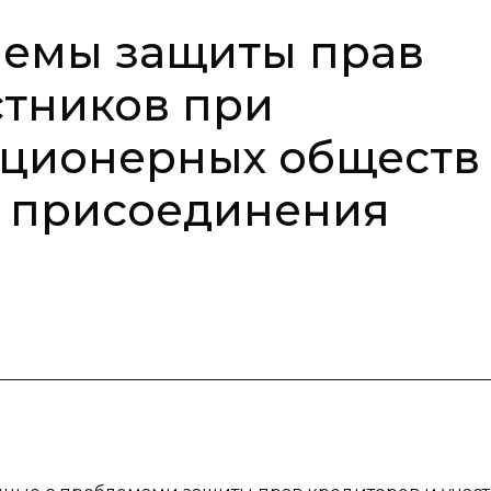
лемы защиты прав
стников при
кционерных обществ
и присоединения