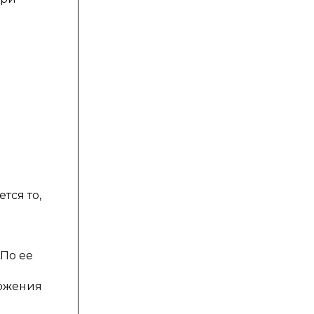
тся то,
По ее
ложения