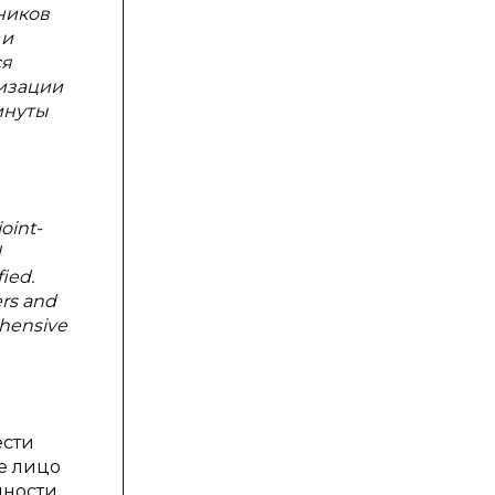
ников
 и
ся
изации
инуты
oint-
d
ied.
ers and
ehensive
ести
е лицо
нности,