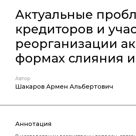
Актуальные проб
кредиторов и уча
реорганизации а
формах слияния 
Автор
Шакаров Армен Альбертович
Аннотация