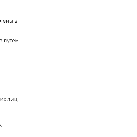
лены в
в путем
их лиц;
х
х