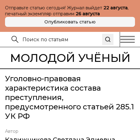
Отправьте статью сегодня! Журнал выйдет
22 августа
,
печатный экземпляр отправим
26 августа
Опубликовать статью
МОЛОДОЙ УЧЁНЫЙ
Уголовно-правовая
характеристика состава
преступления,
предусмотренного статьей 285.1
УК РФ
Автор
Калижникова Светлана Эдиевна