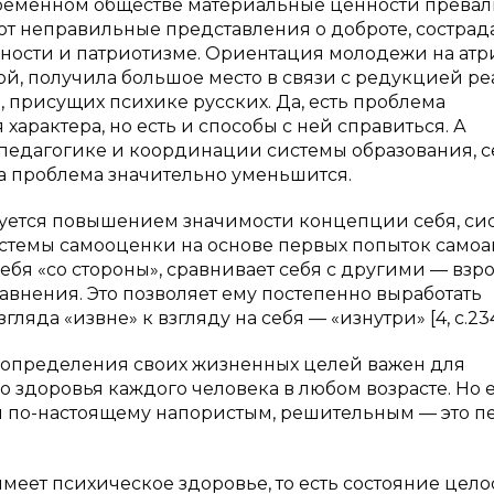
овременном обществе материальные ценности прева
т неправильные представления о доброте, сострад
ности и патриотизме. Ориентация молодежи на атр
й, получила большое место в связи с редукцией р
, присущих психике русских. Да, есть проблема
арактера, но есть и способы с ней справиться. А
педагогике и координации системы образования, с
а проблема значительно уменьшится.
зуется повышением значимости концепции себя, си
стемы самооценки на основе первых попыток самоа
ебя «со стороны», сравнивает себя с другими — вз
авнения. Это позволяет ему постепенно выработать
яда «извне» к взгляду на себя — «изнутри» [4, с.234
, определения своих жизненных целей важен для
 здоровья каждого человека в любом возрасте. Но 
ся по-настоящему напористым, решительным — это 
меет психическое здоровье, то есть состояние цело