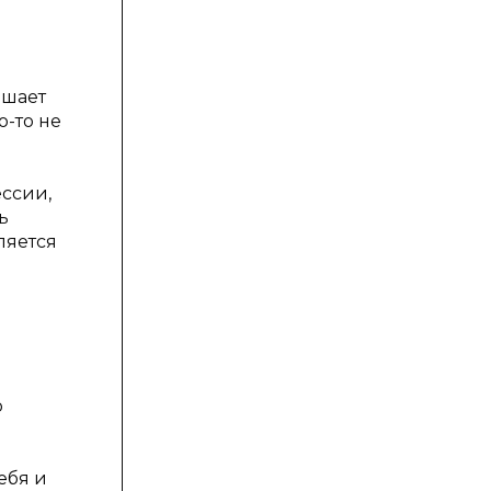
ешает
о-то не
ссии,
ь
ляется
о
ебя и