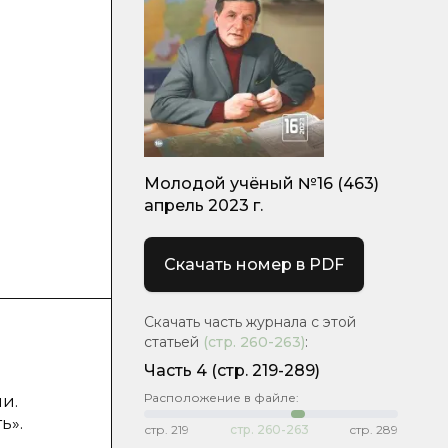
Молодой учёный №16 (463)
апрель 2023 г.
Скачать номер в PDF
Скачать часть журнала с этой
статьей
(стр.
260-263
)
:
Часть 4
(стр. 219-289)
Расположение в файле:
и.
ь».
стр.
219
стр.
260-263
стр.
289