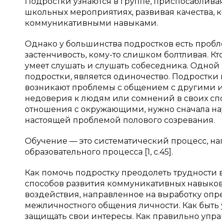
Подростки узнаются в группе, приспосабливаяс
школьных мероприятиях, развивая качества, 
коммуникативными навыками.
Однако у большинства подростков есть проб
застенчивость, кому-то слишком болтливая. Кто
умеет слушать и слушать собеседника. Одной 
подростки, является одиночество. Подростки 
возникают проблемы с общением с другими из
недоверия к людям или сомнений в своих спо
отношения с окружающими, нужно сначала науч
настоящей проблемой полового созревания.
Обучение — это систематический процесс, н
образовательного процесса [1, с.45].
Как помочь подростку преодолеть трудности 
способов развития коммуникативных навыков
воздействия, направленное на выработку опр
межличностного общения личности. Как быть 
защищать свои интересы. Как правильно упра