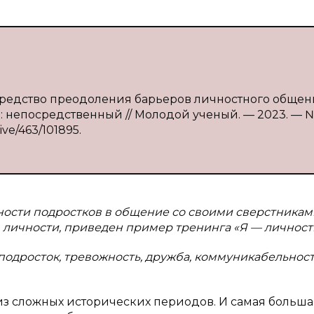
к средство преодоления барьеров личностного обще
т : непосредственный // Молодой ученый. — 2023. — №
ive/463/101895.
ости подростков в общение со своими сверстникам
личности, приведен пример тренинга «Я — личность
 подросток, тревожность, дружба, коммуникабельност
из сложных исторических периодов. И самая больша