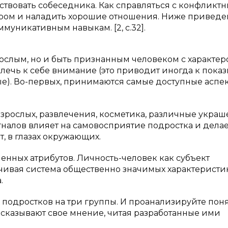
твовать собеседника. Как справляться с конфликт
ром и наладить хорошие отношения. Ниже привед
муникативным навыкам. [2, с.32].
ослым, но и быть признанным человеком с характер
влечь к себе внимание (это приводит иногда к пока
лые). Во-первых, принимаются самые доступные аспе
рослых, развлечения, косметика, различные украш
гналов влияет на самовосприятие подростка и делае
т, в глазах окружающих.
енных атрибутов. Личность-человек как субъект
чивая система общественно значимых характеристик
.
 подростков на три группы. И проанализируйте пон
ысказывают свое мнение, читая разработанные ими