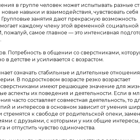
ения в группе человек может испытывать разные с
 новые навыки и взаимодействия, чувствовать себя
 Групповые занятия дают прекрасную возможность
омогает каждому члену этой временной социальной
 пожалуй, самое главное — это интенсивная подгот
.
ов. Потребность в общении со сверстниками, котору
о в детстве и усиливается с возрастом.
нает означать стабильные и длительные отношения
ерии. В подростковом возрасте резко возрастает
со сверстниками имеют решающее значение для жиз
ные аспекты их поведения и деятельности. Если в 
ия часто составляет совместная деятельность, то д
ятий и интересов в основном зависит от умения ши
 стремятся к свободе от родительской опеки, замен
и с друзьями, с которыми у них общие интересы,
а и отпустить чувство одиночества.