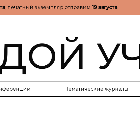
ста
, печатный экземпляр отправим
19 августа
ДОЙ У
нференции
Тематические журналы