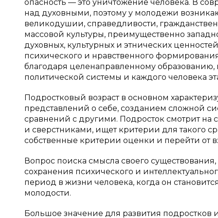
опасность — это уничтожение человека. В с
над духовными, поэтому у молодежи возникаю
великодушии, справедливости, гражданствен
массовой культуры, преимущественно западно
духовных, культурных и этнических ценностей
психического и нравственного формирования х
благодаря целенаправленному образованию, 
политической системы и каждого человека эт
Подростковый возраст в основном характери
представлений о себе, созданием сложной си
сравнений с другими. Подросток смотрит на с
и сверстниками, ищет критерии для такого ср
собственные критерии оценки и перейти от взгл
Вопрос поиска смысла своего существования
сохранения психического и интеллектуального
период в жизни человека, когда он становит
молодости.
Большое значение для развития подростков и