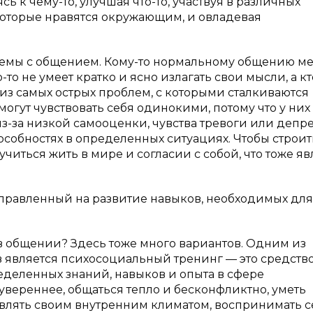
ь к чему-то, улучшая что-то, участвуя в различных
которые нравятся окружающим, и овладевая
лемы с общением. Кому-то нормальному общению м
-то не умеет кратко и ясно излагать свои мысли, а кт
из самых острых проблем, с которыми сталкиваются
могут чувствовать себя одинокими, потому что у них
-за низкой самооценки, чувства тревоги или депре
собностях в определенных ситуациях. Чтобы строит
иться жить в мире и согласии с собой, что тоже яв
аправленный на развитие навыков, необходимых для
в общении? Здесь тоже много вариантов. Одним из
 является психосоциальный тренинг — это средств
еделенных знаний, навыков и опыта в сфере
увереннее, общаться тепло и бесконфликтно, уметь
влять своим внутренним климатом, воспринимать с