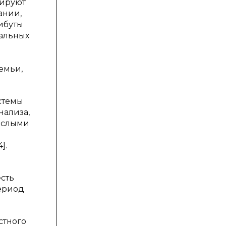
лируют
ании,
ибуты
еальных
емьи,
стемы
нализа,
рослыми
].
есть
период
стного