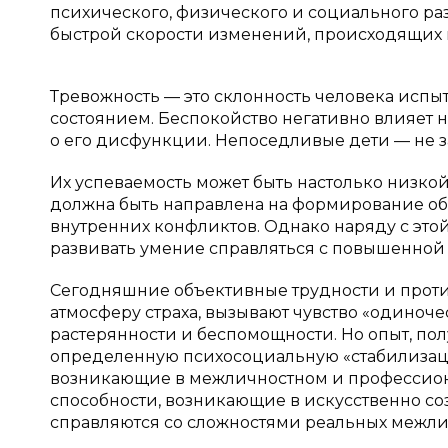
психического, физического и социального ра
быстрой скорости изменений, происходящих в
Тревожность — это склонность человека испы
состоянием. Беспокойство негативно влияет н
о его дисфункции. Непоседливые дети — не 
Их успеваемость может быть настолько низкой,
должна быть направлена ​​на формирование 
внутренних конфликтов. Однако наряду с эт
развивать умение справляться с повышенной
Сегодняшние объективные трудности и против
атмосферу страха, вызывают чувство «одиноче
растерянности и беспомощности. Но опыт, пол
определенную психосоциальную «стабилизаци
возникающие в межличностном и профессио
способности, возникающие в искусственно с
справляются со сложностями реальных межличн