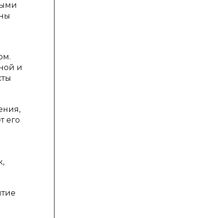
ными
ены
ом.
зной и
кты
ения,
т его
,
ятие