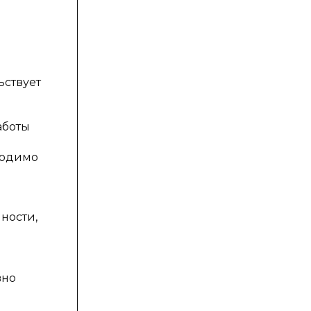
ьствует
аботы
ходимо
ности,
вно