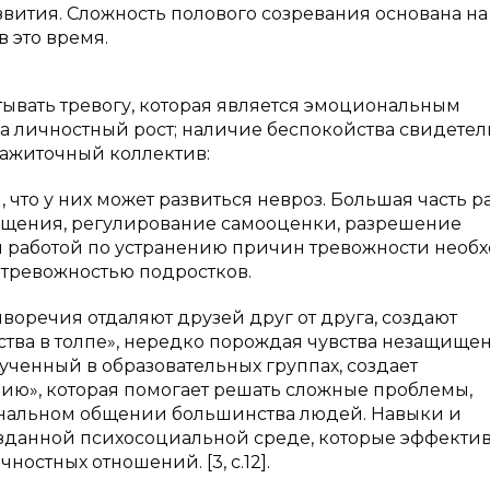
звития. Сложность полового созревания основана на
 это время.
тывать тревогу, которая является эмоциональным
а личностный рост; наличие беспокойства свидетел
зажиточный коллектив:
 что у них может развиться невроз. Большая часть р
общения, регулирование самооценки, разрешение
ой работой по устранению причин тревожности необ
 тревожностью подростков.
оречия отдаляют друзей друг от друга, создают
ства в толпе», нередко порождая чувства незащищен
ученный в образовательных группах, создает
ю», которая помогает решать сложные проблемы,
нальном общении большинства людей. Навыки и
озданной психосоциальной среде, которые эффекти
остных отношений. [3, с.12].