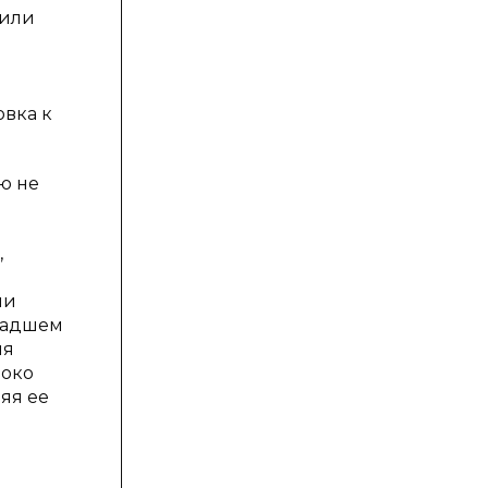
тили
овка к
ю не
,
ни
младшем
ля
роко
яя ее