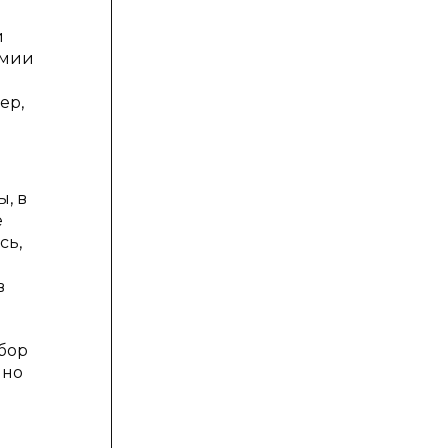
й
емии
ер,
, в
е
сь,
в
абор
нно