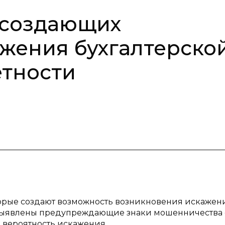
 создающих
жения бухгалтерско
етности
торые создают возможность возникновения искажен
е выявлены предупреждающие знаки мошенничества 
а вероятность искажения.