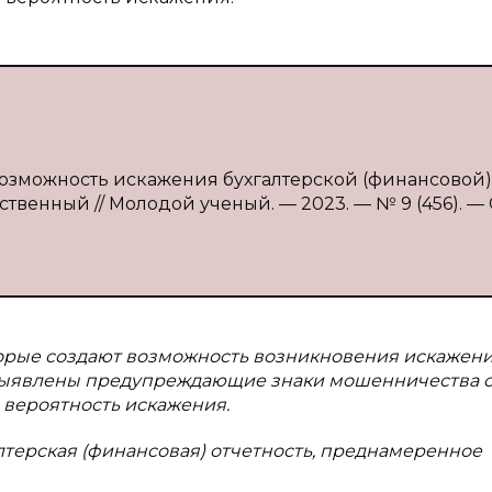
 возможность искажения бухгалтерской (финансовой)
дственный // Молодой ученый. — 2023. — № 9 (456). — С
торые создают возможность возникновения искажен
е выявлены предупреждающие знаки мошенничества 
 вероятность искажения.
лтерская (финансовая) отчетность, преднамеренное