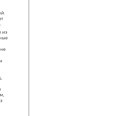
ей.
ет
.
 из
ьные
 не
ы
,
о
м,
з