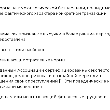
торые не имеют логической бизнес-цели, по-видимо
е фактического характера конкретной транзакции.
акие как признание выручки в более ранние перио
едоставлена.
пасов — или наоборот.
ревышающих отраслевые нормы.
 данным Ассоциации сертифицированных эксперто
нников демонстрировали по крайней мере один
ения своих преступлений [1]. Эти поведенческие 
ой жизни мошенника:
едствам или испытывающий финансовые трудности.