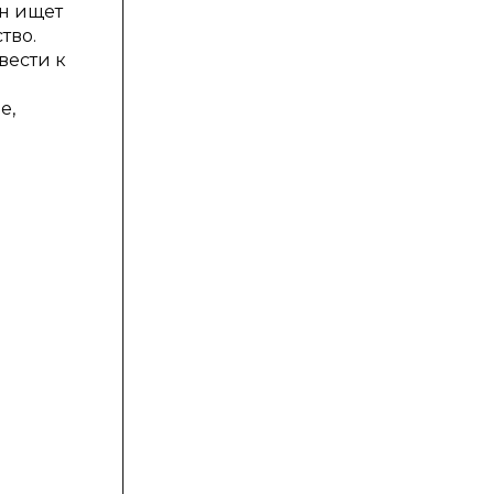
н ищет
тво.
вести к
е,