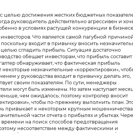
 с целью достижения жестких бюджетных показател
огда руководитель действительно агрессивен и хоч
обенно в условиях растущей конкуренции в бизнесе
инвесторов. Что является самой пагубной причиной
 поскольку входит в привычку вносить незначител
 целью сгладить прибыль. Ситуация достаточно
водство обещает инвесторам, что прибыль составит
галтер обнаруживает, что фактическая прибыль
ит некоторые незначительные «корректировки», чтоб
менем у руководства входит в привычку делать это,
ствует своим показателям. По сути, менеджеры
ели могут быть изменены. Но затем наступает месяц
еньше, чем ожидалось; поэтому контролер вносит
ктировки», чтобы по-прежнему выполнить план. Эт
ерь привыкает к некоторым крупным мошенничества
чительной части отчета о прибылях и убытках. Чере
 времени на поиск способов предотвращения
поэтому несоответствие между фактическими и