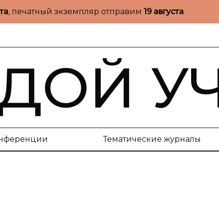
ста
, печатный экземпляр отправим
19 августа
ДОЙ У
нференции
Тематические журналы