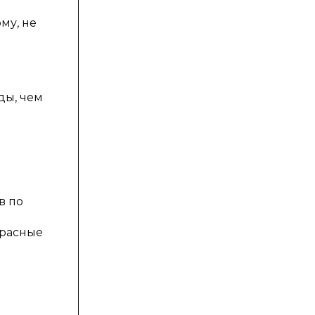
му, не
ды, чем
в по
красные