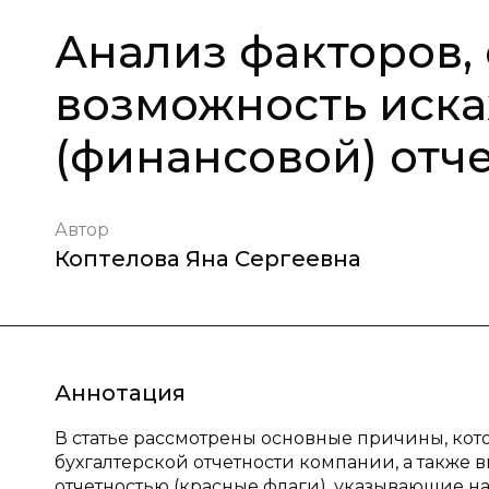
Анализ факторов,
возможность иска
(финансовой) отч
Автор
Коптелова Яна Сергеевна
Аннотация
В статье рассмотрены основные причины, ко
бухгалтерской отчетности компании, а такж
отчетностью (красные флаги), указывающие н