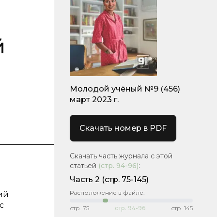
й
Молодой учёный №9 (456)
март 2023 г.
Скачать номер в PDF
Скачать часть журнала с этой
статьей
(стр.
94-96
)
:
Часть 2
(стр. 75-145)
Расположение в файле:
ий
с
стр.
75
стр.
94-96
стр.
145