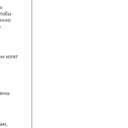
х
чтобы
енно
.
м хотят
лены
ам,