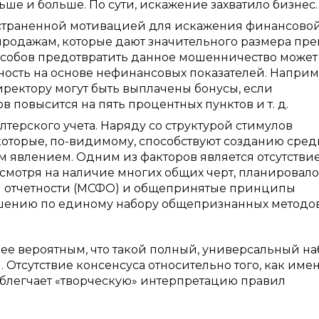
ьше и больше. По сути, искажение захватило бизнес.
страненной мотивацией для искажения финансово
 продажам, которые дают значительного размера пр
особов предотвратить данное мошенничество может
ность на основе нефинансовых показателей. Наприм
ректору могут быть выплачены бонусы, если
повысится на пять процентных пунктов и т. д.
лтерского учета. Наряду со структурой стимулов
которые, по-видимому, способствуют созданию среды
 явлением. Одним из факторов является отсутстви
есмотря на наличие многих общих черт, планировало
 отчетности (МСФО) и общепринятые принципы
лашению по единому набору общепризнанных методо
нее вероятным, что такой полный, универсальный н
. Отсутствие консенсуса относительно того, как име
облегчает «творческую» интерпретацию правил