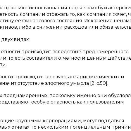
к практике использования творческих бухгалтерски
етность компании отражать то, как компания хочет, 
картину ее финансового состояния. Искажение неизм
тивов, либо в снижении расходов или обязательств
 двух видах:
четности происходит вследствие преднамеренного
и, то есть составители отчетности данным действие
ти.
ости происходит в результате арифметических и
ачит отсутствие злостного умысла [2, c.50].
ях преднамеренных, поскольку именно они обуслов
дставляют особую опасность как пользователям
ющие крупными корпорациями, могут поддаться
овых отчетах по нескольким потенциальным причин