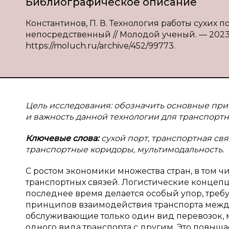
Библиографическое описание
Константинов, П. В. Технология работы сухих пор
непосредственный // Молодой ученый. — 2023. —
https://moluch.ru/archive/452/99773.
Цель исследования: обозначить основные при
и важность данной технологии для транспорт
Ключевые слова:
сухой порт, транспортная св
транспортные коридоры, мультимодальность.
С ростом экономики множества стран, в том ч
транспортных связей. Логистические концепции
последнее время делается особый упор, тре
принципов взаимодействия транспорта между
обслуживающие только один вид перевозок, м
одного вида транспорта с другим. Это повыш