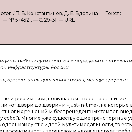
тов / П. В. Константинов, Д. Е. Вдовина. — Текст :
 № 5 (452). — С. 29-31. — URL:
нципы работы сухих портов и определить перспекти
ной инфраструктуры России.
язь, организация движения грузов, международные
исле и российской, повышается спрос на развитие
 «от двери до двери» и «just-in-time», на которые 
буют новых решений и беспрецедентных темпов вне
 собой. Многие уже существующие транспортные у
одернизируют с идеей мультимодальности, то есть,
ает эффективность перевозок и удовлетворяет требо