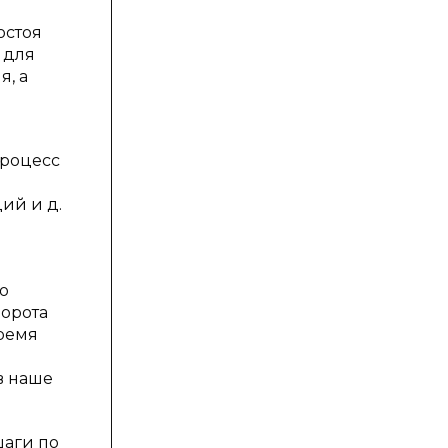
остоя
 для
я, а
процесс
ий и д.
о
борота
время
в наше
аги по