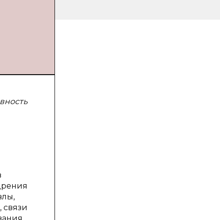
вность
в
дрения
злы,
 связи
вания