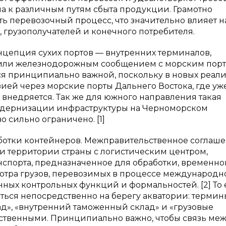
па к различным путям сбыта продукции. Грамотно
ть перевозочный процесс, что значительно влияет н
 грузополучателей и конечного потребителя.
нцепция сухих портов — внутренних терминалов,
или железнодорожным сообщением с морским порт
я принципиально важной, поскольку в новых реали
зией через морские порты Дальнего Востока, где уж
 внедряется. Так же для южного направления такая
одернизации инфраструктуры на Черноморском
о сильно ограничено. [1]
работки контейнеров. Межправительственное соглаше
три территории страны с логистическим центром,
спорта, предназначенное для обработки, временно
отра грузов, перевозимых в процессе международн
ых контрольных функций и формальностей. [2] То е
иться непосредственно на берегу акватории: термин
ад», «внутренний таможенный склад» и «грузовые
ственными. Принципиально важно, чтобы связь ме