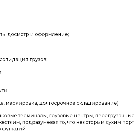
ь, досмотр и оформление;
солидация грузов;
;
уги;
а, маркировка, долгосрочное складирование).
иковые терминалы, грузовые центры, перегрузочны
естким, подразумевая то, что некоторым сухим пор
о функций.