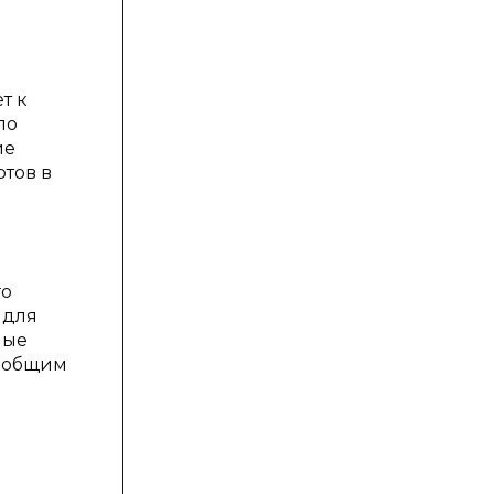
т к
по
ие
ртов в
го
 для
ные
ы общим