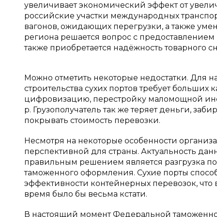
увеличивает экономический эффект от увелич
российские участки международных транспор
вагонов, ожидающих перегрузки, а также уме
региона решается вопрос с предоставлением 
также приобретается надёжность товарного с
Можно отметить некоторые недостатки. Для н
строительства сухих портов требует больших 
цифровизацию, перестройку маломощной инф
р. Грузополучатель так же теряет деньги, заби
покрывать стоимость перевозки.
Несмотря на некоторые особенности организац
перспективной для страны. Актуальность дан
правильным решением является разгрузка пор
таможенного оформления. Сухие порты способ
эффективности контейнерных перевозок, что 
время было бы весьма кстати.
В настоящий момент Федеральной таможенно