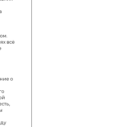
а
ом.
ях всё
е
ние о
го
ой
сть,
ы
жду