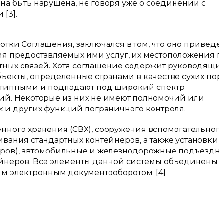
а быть нарушена, не говоря уже о соединении с
[3].
тки Соглашения, заключался в том, что оно приведе
ия предоставляемых ими услуг, их местоположения 
тных связей. Хотя соглашение содержит руководящ
ъекты, определенные странами в качестве сухих по
нотипными и подпадают под широкий спектр
ий. Некоторые из них не имеют полномочий или
 и других функций пограничного контроля.
менного хранения (СВХ), сооружения вспомогательно
ивания стандартных контейнеров, а также установки
ров), автомобильные и железнодорожные подъезд
ейнеров. Все элементы данной системы объединен
м электронным документооборотом. [4]