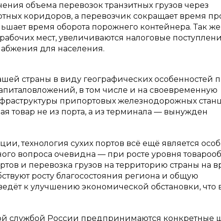
ения объема перевозок транзитных грузов через
тных коридоров, а перевозчик сокращает время пр
ньшает время оборота порожнего контейнера. Так же
рабочих мест, увеличиваются налоговые поступлени
набжения для населения.
ашей страны в виду географических особенностей 
капиталовложений, в том числе и на своевременную
раструктуры припортовых железнодорожных станц
рая товар не из порта, а из терминала — вынужден
ии, технология сухих портов всё ещё является особ
ного вопроса очевидна — при росте уровня товароо
тов и перевозка грузов на территорию страны на 
ствуют росту благосостояния региона и общую
ведёт к улучшению экономической обстановки, что 
й службой России предпринимаются конкретные ш