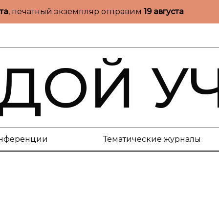
ста
, печатный экземпляр отправим
19 августа
ДОЙ У
нференции
Тематические журналы