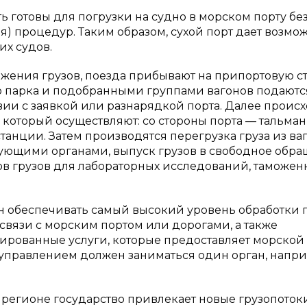
ь готовы для погрузки на судно в морском порту бе
 процедур. Таким образом, сухой порт дает возмо
их судов.
ения грузов, поезда прибывают на припортовую с
 парка и подобранными группами вагонов подаютс
твии с заявкой или разнарядкой порта. Далее проис
который осуществляют: со стороны порта — тальман,
анции. Затем производятся перегрузка груза из ва
ующими органами, выпуск грузов в свободное обра
в грузов для лабораторных исследований, таможен
ен обеспечивать самый высокий уровень обработки 
связи с морским портом или дорогами, а также
ированные услуги, которые предоставляет морской 
 управлением должен заниматься один орган, напри
 регионе государство привлекает новые грузопоток