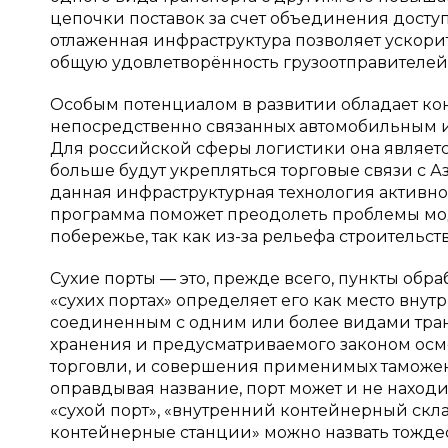
цепочки поставок за счет объединения досту
отлаженная инфраструктура позволяет ускори
общую удовлетворённость грузоотправителей,
Особым потенциалом в развитии обладает ко
непосредственно связанных автомобильным 
Для российской сферы логистики она являетс
больше будут укрепляться торговые связи с А
данная инфраструктурная технология активно
программа поможет преодолеть проблемы м
побережье, так как из-за рельефа строительств
Сухие порты — это, прежде всего, пункты об
«сухих портах» определяет его как место вну
соединенным с одним или более видами тран
хранения и предусматриваемого законом осм
торговли, и совершения применимых таможенн
оправдывая название, порт может и не наход
«сухой порт», «внутренний контейнерный скл
контейнерные станции» можно назвать тожде