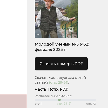
Молодой учёный №5 (452)
февраль 2023 г.
Скачать номер в PDF
Скачать часть журнала с этой
статьей
(стр.
29-31
)
:
Часть 1
(стр. 1-73)
Расположение в файле:
стр.
1
стр.
29-31
стр.
73