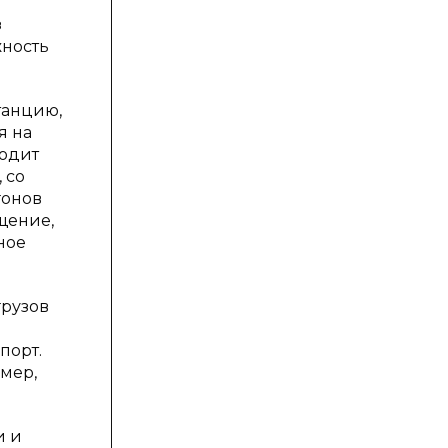
з
жность
танцию,
я на
ходит
 со
гонов
щение,
ное
грузов
порт.
мер,
и и