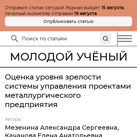
Отправьте статью сегодня! Журнал выйдет
15 августа
,
печатный экземпляр отправим
19 августа
Опубликовать статью
МОЛОДОЙ УЧЁНЫЙ
Оценка уровня зрелости
системы управления проектами
металлургического
предприятия
Авторы
Мезенина Александра Сергеевна
,
Качанова Елена Анатольевна