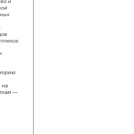
во и
ной
нных
дов
плексе.
и
теорию
 на
иткам —