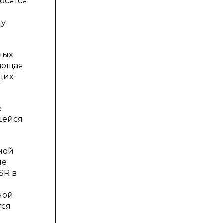
осятся
 у
ных
ающая
щих
е
щейся
тной
не
SR в
тной
тся