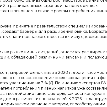
кторов, обусловливающих рост масштабов рынка, отн
й в развивающихся странах и на новых рынках.
ает в основном в связи с ростом потребления вина
нагрузка, принятие правительством специализирован
й, создают барьеры для расширения рынка. Возраст
ртных напитков также относятся к числу сдерживаю
их на рынке винных изделий, относится расширени
кции, обладающей различными вкусами и пользую
com, мировой рынок пива в 2020 г. достиг стоимос
роизошло его восстановление после сокращения на фо
ется увеличение на 3 % [6]. По мнению экспертов IW
атели потребления пивных напитков уже составили
казал воздействие такие факторы, как рост конкурен
 демографических показателей. К 2026 г. планируе
 В Африканском регионе фактором, способствующим