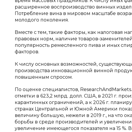
время массовых праздников. К числу иных фа
расширенное воспроизводство винных издели
Потребление вина в мировом масштабе возраст
молодого поколения.
Вместе с тем, такие факторы, как налоговая 
правовых норм, наличие товаров-заменителе
популярность ремесленного пива и иных спи
факторов.
К числу основных возможностей, существующ
производства инновационной винной проду
повышенным спросом.
По оценке специалистов, ResearchAndMarkets.
отметки в 623,2 млрд. долл. США, в 2021 г. п
карантинных ограничений, а к 2026 г. планиру
странах Центральной и Южной Америки показ
величину большую, нежели в 2019 г., на что о
борьбы в среде производителей и увеличение
увеличение имеющегося показателя на 15 %.