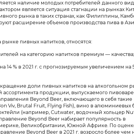
ляется наличие молодых потребителей данного ви
ктором является ситуация стагнации на рынках Кит
вного рынка в таких странах, как Филиппины, Камб
руют расширение объемов производства пива в Ази
 рынке пивных напитков, относятся:
ителей на категорию напитков премиум — качества
на 14 % в 2021 г. с прогнозируемым увеличением на 
окращение доли пивных напитков на алкогольном р
й ассортимента продукции, выпускаемого пивовар
правления Beyond Beer, включающего в себя такие
Viv, Brutal Fruit, Flying Fish), вино в алюминиевых 
октейли (например, Cutwater, водочный хольцер Nut
аправление Beyond Beer набирает популярность в
мерике, Великобритании, Южной Африке. По оценк
правление Beyond Beer в 2021 г. возросло более чем н