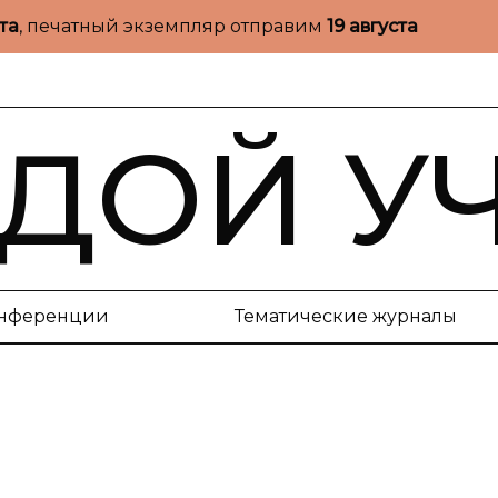
ста
, печатный экземпляр отправим
19 августа
ДОЙ У
нференции
Тематические журналы