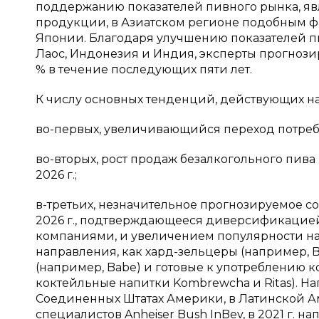
поддержанию показателей пивного рынка, яв
продукции, в Азиатском регионе подобным фа
Японии. Благодаря улучшению показателей пи
Лаос, Индонезия и Индия, эксперты прогнози
% в течение последующих пяти лет.
К числу основных тенденций, действующих на
во-первых, увеличивающийся переход потреб
во-вторых, рост продаж безалкогольного пива 
2026 г.;
в-третьих, незначительное прогнозируемое с
2026 г., подтверждающееся диверсификацие
компаниями, и увеличением популярности на
направления, как хард-зельцеры (например, Bon 
(например, Babe) и готовые к употреблению к
коктейльные напитки Kombrewcha и Ritas). Н
Соединенных Штатах Америки, в Латинской А
специалистов Anheiser Bush InBev, в 2021 г. на