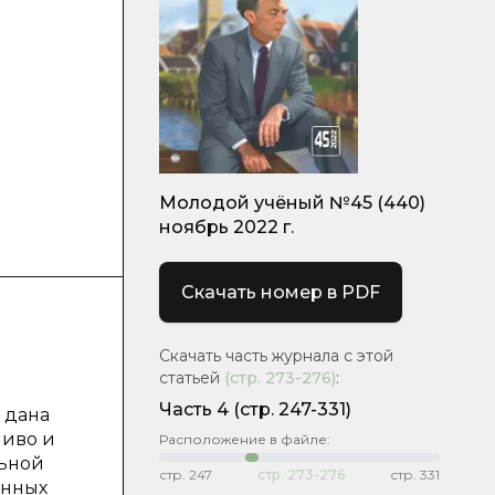
Молодой учёный №45 (440)
ноябрь 2022 г.
Скачать номер в PDF
Скачать часть журнала с этой
статьей
(стр.
273-276
)
:
и
Часть 4
(стр. 247-331)
 дана
пиво и
Расположение в файле:
льной
стр.
247
стр.
273-276
стр.
331
анных