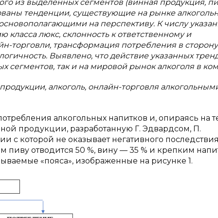
ого из выделенных сегментов (винная продукция, пи
рованы тенденции, существующие на рынке алкоголь
основополагающими на перспективу. К числу указа
ю класса люкс, склонность к ответственному и
йн-торговли, трансформация потребления в сторону
огичность. Выявлено, что действие указанных трен
х сегментов, так и на мировой рынок алкоголя в ком
продукции, алкоголь, онлайн-торговля алкогольным
потребления алкогольных напитков и, опираясь на 
ной продукции, разработанную Г. Эдвардсом, П.
вии с которой не оказывает негативного последствия
м пиву отводится 50 %, вину — 35 % и крепким нап
зываемые «пояса», изображенные на рисунке 1.