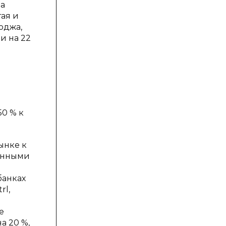
да
ая и
оджа,
и на 22
;
50 % к
ынке к
енными
банках
rl,
е
а 20 %,