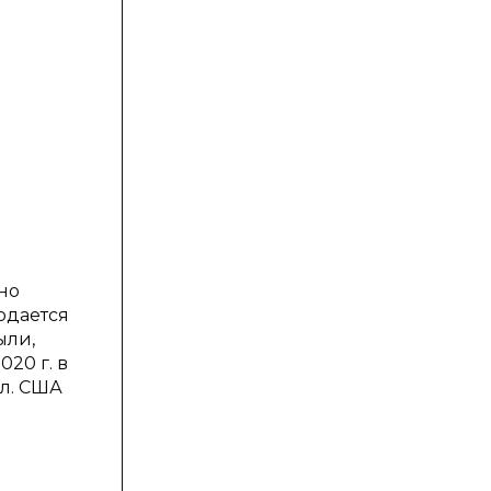
но
юдается
ыли,
20 г. в
л. США